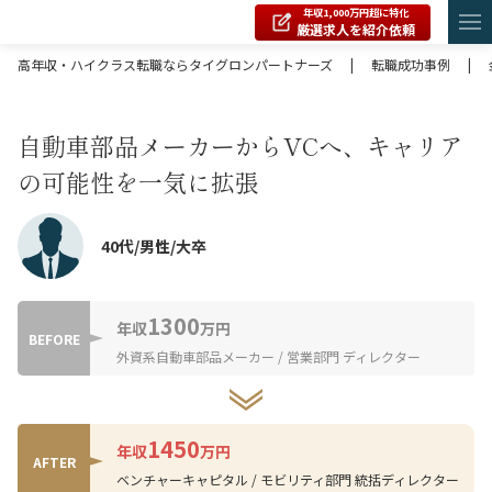
年収1,000万円超に特化
厳選求人を紹介依頼
高年収・ハイクラス転職ならタイグロンパートナーズ
|
転職成功事例
|
自動車部品メーカーからVCへ、キャリア
の可能性を一気に拡張
40代/男性/大卒
1300
年収
万円
BEFORE
外資系自動車部品メーカー / 営業部門 ディレクター
1450
年収
万円
AFTER
ベンチャーキャピタル / モビリティ部門 統括ディレクター