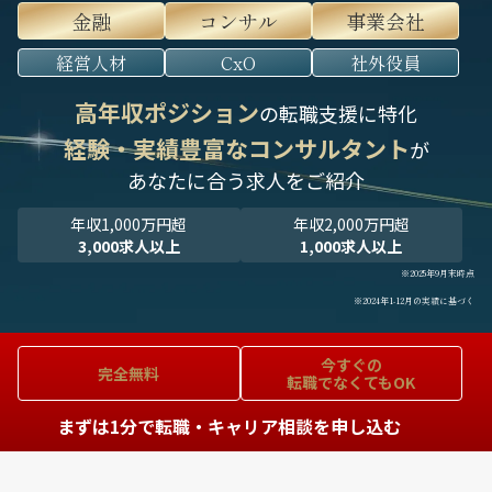
金融
コンサル
事業会社
経営人材
CxO
社外役員
高年収ポジション
の転職支援に特化
経験・実績豊富なコンサルタント
が
あなたに合う求人をご紹介
年収1,000万円超
年収2,000万円超
3,000求人以上
1,000求人以上
※2025年9月末時点
※2024年1-12月の実績に基づく
今すぐの
完全無料
転職でなくてもOK
まずは1分で転職・キャリア相談を申し込む