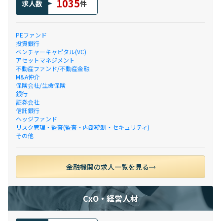
1035
求人数
件
PEファンド
投資銀行
ベンチャーキャピタル(VC)
アセットマネジメント
不動産ファンド/不動産金融
M&A仲介
保険会社/生命保険
銀行
証券会社
信託銀行
ヘッジファンド
リスク管理・監査(監査・内部統制・セキュリティ)
その他
金融機関の求人一覧を見る
CxO・経営人材