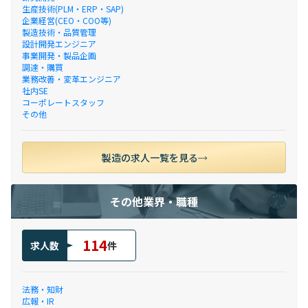
生産技術(PLM・ERP・SAP)
企業経営(CEO・COO等)
製造技術・品質管理
設計開発エンジニア
事業開発・製品企画
調達・購買
業務改善・変革エンジニア
社内SE
コーポレートスタッフ
その他
製造の求人一覧を見る
その他業界・職種
114
求人数
件
法務・知財
広報・IR