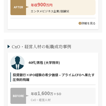
900
年収
万円
AFTER
エンタメビジネス企業/店舗SE
詳細を見る
CxO・経営人材の転職成功事例
40代/男性
(大学院卒)
投資銀行×IPO経験の希少価値 – プライムCFOへ果たす
圧倒的飛躍
1
600
年収
,
万＋SO
BEFORE
CxO・経営人材