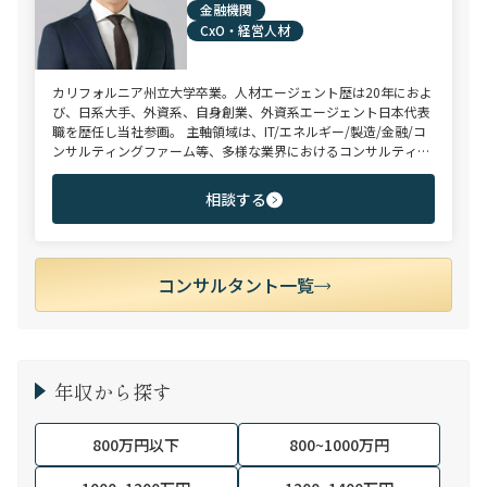
金融機関
CxO・経営人材
カリフォルニア州立大学卒業。人材エージェント歴は20年におよ
び、日系大手、外資系、自身創業、外資系エージェント日本代表
職を歴任し当社参画。 主軸領域は、IT/エネルギー/製造/金融/コ
ンサルティングファーム等、多様な業界におけるコンサルティン
グ/法務/財務/リスク・コンプライアンス/CxO、等。 近年ご支援
した求職者様の内定年収の中央値は約2,000万円。長年の実績と
相談する
クライアント採用企業様との強固な信頼関係をもとに、独占ポジ
ション（特命案件）のご提案を通じ、求職者の皆様へ付加価値を
提供している。
コンサルタント一覧
年収から探す
800万円以下
800~1000万円