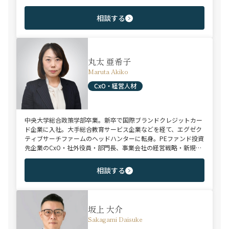
ファーム領域を中心に担当。未経験・ポテンシャル層からミド
ル・ハイクラス層まで、年代・職階を問わず幅広くご支援可能。
相談する
丸太 亜希子
Maruta Akiko
CxO・経営人材
中央大学総合政策学部卒業。新卒で国際ブランドクレジットカー
ド企業に入社。大手総合教育サービス企業などを経て、エグゼク
ティブサーチファームのヘッドハンターに転身。PEファンド投資
先企業のCxO・社外役員・部門長、事業会社の経営戦略・新規事
業・マーケティングなどの戦略企画系ハイクラスポジションにお
ける豊富な転職支援実績。金融/製造/消費財/小売流通/サービス
相談する
などを中心に幅広い業種に対応。
坂上 大介
Sakagami Daisuke