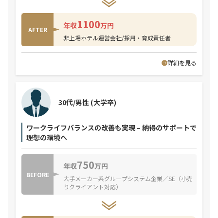
1100
年収
万円
AFTER
非上場ホテル運営会社/採用・育成責任者
詳細を見る
30代/男性
(大学卒)
ワークライフバランスの改善も実現 – 納得のサポートで
理想の環境へ
750
年収
万円
BEFORE
大手メーカー系グル―プシステム企業／SE（小売
りクライアント対応）