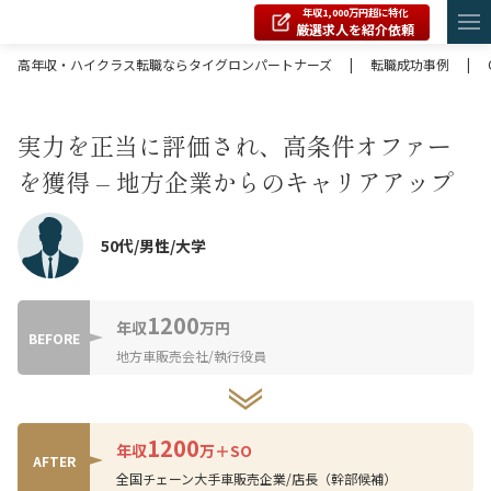
年収1,000万円超に特化
厳選求人を紹介依頼
高年収・ハイクラス転職ならタイグロンパートナーズ
|
転職成功事例
|
実力を正当に評価され、高条件オファー
を獲得 – 地方企業からのキャリアアップ
50代/男性/大学
1200
年収
万円
BEFORE
地方車販売会社/執行役員
1200
年収
万＋SO
AFTER
全国チェーン大手車販売企業/店長（幹部候補）