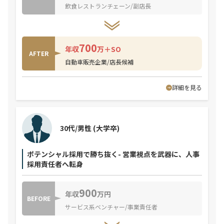
飲食レストランチェーン/副店長
700
年収
万＋SO
AFTER
自動車販売企業/店長候補
詳細を見る
30代/男性
(大学卒)
ポテンシャル採用で勝ち抜く- 営業視点を武器に、人事
採用責任者へ転身
900
年収
万円
BEFORE
サービス系ベンチャー/事業責任者