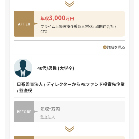
3
000
年収
,
万円
AFTER
プライム上場医療介護系人材/SaaS関連会社 /
CFO
詳細を見る
40代/男性
(大学卒)
日系監査法人 / ディレクターからPEファンド投資先企業
/ 監査役
-
年収
万円
BEFORE
監査法人