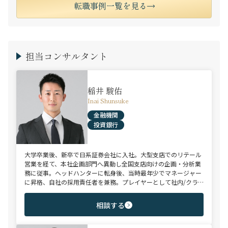
転職事例一覧を見る
担当コンサルタント
稲井 駿佑
Inai Shunsuke
金融機関
投資銀行
大学卒業後、新卒で日系証券会社に入社。大型支店でのリテール
営業を経て、本社企画部門へ異動し全国支店向けの企画・分析業
務に従事。ヘッドハンターに転身後、当時最年少でマネージャー
に昇格、自社の採用責任者を兼務。プレイヤーとして社内/クラ
イアント企業両方で受賞実績あり。 外資/日系を問わずグローバ
ルマーケッツ/投資銀行/リテールをカバーし、中でもアナリスト/
相談する
ストラテジスト/エコノミスト/機関投資家セールスのご支援を専
門とする。証券会社での実務経験、面接官など採用企業側の経験
を活かしたご支援が可能。