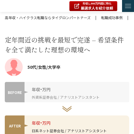
年収1,000万円超に特化
厳選求人を紹介依頼
高年収・ハイクラス転職ならタイグロンパートナーズ
|
転職成功事例
|
定年間近の挑戦を最短で完遂 – 希望条件
を全て満たした理想の環境へ
50代/女性/大学卒
-
年収
万円
BEFORE
外資系証券会社 / アナリストアシスタント
-
年収
万円
AFTER
日系ネット証券会社 / アナリストアシスタント