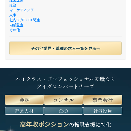
総務
マーケティング
人事
社内SE/IT・DX関連
内部監査
その他
その他業界・職種の求人一覧を見る
ハイクラス・プロフェッショナル転職なら
タイグロンパートナーズ
金融
コンサル
事業会社
経営人材
CxO
社外役員
高年収ポジション
の転職支援に特化