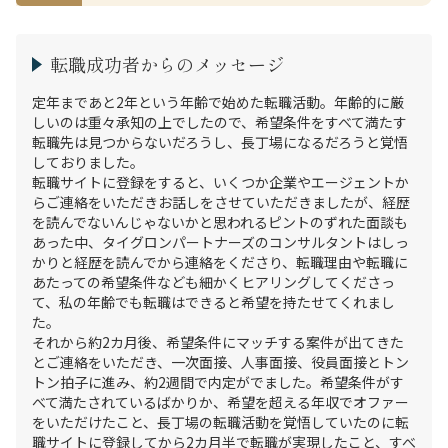
転職成功者からのメッセージ
定年まであと2年という年齢で始めた転職活動。年齢的に厳
しいのは重々承知の上でしたので、希望条件をすべて満たす
転職先は見つからないだろうし、長丁場になるだろうと覚悟
しておりました。

転職サイトに登録をすると、いくつか企業やエージェントか
らご連絡をいただきお話しをさせていただきましたが、経歴
を読んでないんじゃないかと思われるピントのずれた面談も
あった中、タイグロンパートナーズのコンサルタントはしっ
かりと経歴を読んでから連絡をくださり、転職理由や転職に
あたっての希望条件なども細かくヒアリングしてくださっ
て、私の年齢でも転職はできると希望を持たせてくれまし
た。

それから約2カ月後、希望条件にマッチする案件が出てきた
とご連絡をいただき、一次面接、人事面接、役員面接とトン
トン拍子に進み、約2週間で内定がでました。希望条件がす
べて満たされているばかりか、希望を超える年収でオファー
をいただけたこと、長丁場の転職活動を覚悟していたのに転
職サイトに登録してから2カ月半で転職が実現したこと、すべ