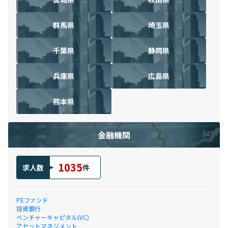
群馬県
埼玉県
千葉県
静岡県
兵庫県
広島県
熊本県
金融機関
1035
求人数
件
PEファンド
投資銀行
ベンチャーキャピタル(VC)
アセットマネジメント