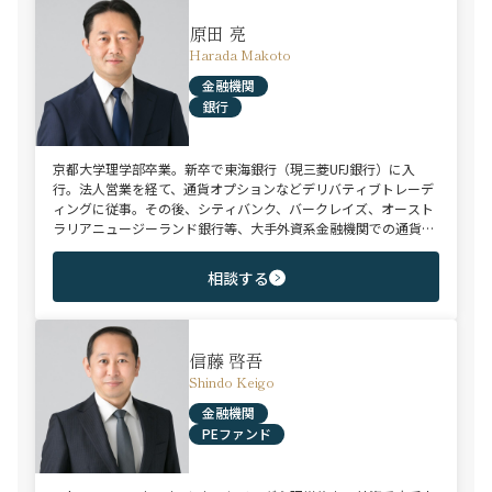
原田 亮
Harada Makoto
金融機関
銀行
京都大学理学部卒業。新卒で東海銀行（現三菱UFJ銀行）に入
行。法人営業を経て、通貨オプションなどデリバティブトレーデ
ィングに従事。その後、シティバンク、バークレイズ、オースト
ラリアニュージーランド銀行等、大手外資系金融機関での通貨オ
プショントレーダー、為替ストラクチャラー、外国為替セールス
を経て、ソリューション営業部長などを歴任。前職の大手人材紹
相談する
介会社コトラではグローバルマーケッツやアセットマネジメント
の領域での人材サーチに従事。デリバティブ関連、グローバルマ
ーケッツ、アセットマネジメント領域におけるご支援に強みを持
つ。英語堪能。
信藤 啓吾
Shindo Keigo
金融機関
PEファンド