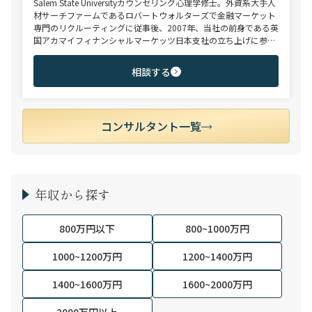
Salem State Universityカウンセリング心理学修士。外資系大手人
材サーチファームであるロバートウォルターズで金融マーケット
専門のリクルーティングに従事後、2007年、当社の前身である英
国アカマイフィナンシャルマーケッツ日本支社の立ち上げに参
画。以来、投資銀行、不動産ファンド、PEファンド、そして、一
般事業会社のM&A・戦略企画部門、ファンド投資先CFO、コンサ
相談する
ルティング会社ファイナンシャルアドバイザリー等のポジション
への転職を数多く支援。産業カウンセラー。英語堪能。
コンサルタント一覧
年収から探す
800万円以下
800~1000万円
1000~1200万円
1200~1400万円
1400~1600万円
1600~2000万円