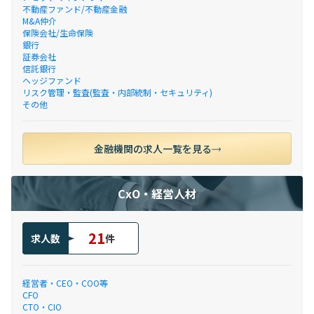
不動産ファンド/不動産金融
M&A仲介
保険会社/生命保険
銀行
証券会社
信託銀行
ヘッジファンド
リスク管理・監査(監査・内部統制・セキュリティ)
その他
金融機関の求人一覧を見る
CxO・経営人材
21
求人数
件
経営者・CEO・COO等
CFO
CTO・CIO