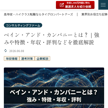
年収1,000万円超に特化
厳選求人を紹介依頼
高年収・ハイクラス転職ならタイグロンパートナーズ
|
業界別お役立ち記事
コンサルティングファーム
ベイン・アンド・カンパニーとは？｜強
みや特徴・年収・評判などを徹底解説
2026.06.08
年収情報
選考対策
企業解説