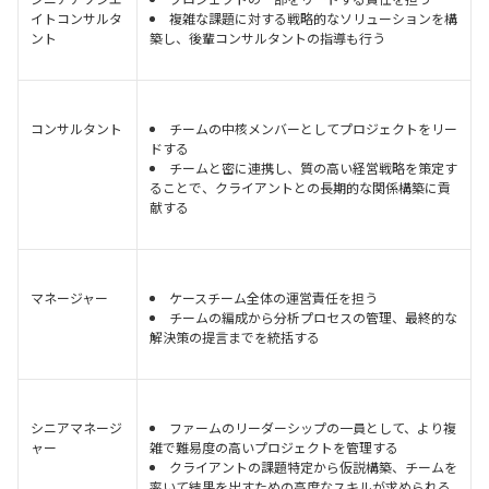
イトコンサルタ
複雑な課題に対する戦略的なソリューションを構
ント
築し、後輩コンサルタントの指導も行う
コンサルタント
チームの中核メンバーとしてプロジェクトをリー
ドする
チームと密に連携し、質の高い経営戦略を策定す
ることで、クライアントとの長期的な関係構築に貢
献する
マネージャー
ケースチーム全体の運営責任を担う
チームの編成から分析プロセスの管理、最終的な
解決策の提言までを統括する
シニアマネージ
ファームのリーダーシップの一員として、より複
ャー
雑で難易度の高いプロジェクトを管理する
クライアントの課題特定から仮説構築、チームを
率いて結果を出すための高度なスキルが求められる