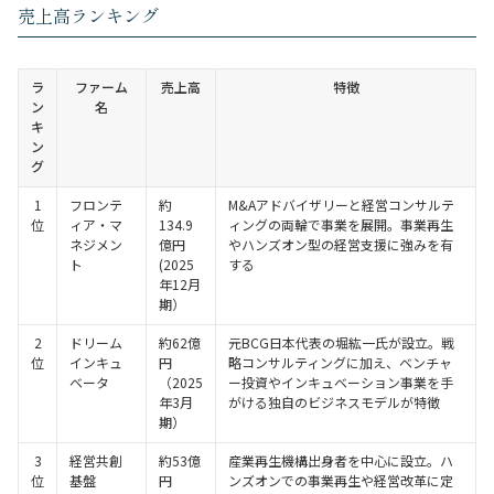
売上高ランキング
ラ
ファーム
売上高
特徴
ン
名
キ
ン
グ
1
フロンテ
約
M&Aアドバイザリーと経営コンサルテ
位
ィア・マ
134.9
ィングの両輪で事業を展開。事業再生
ネジメン
億円
やハンズオン型の経営支援に強みを有
ト
(2025
する
年12月
期）
2
ドリーム
約62億
元BCG日本代表の堀紘一氏が設立。戦
位
インキュ
円
略コンサルティングに加え、ベンチャ
ベータ
（2025
ー投資やインキュベーション事業を手
年3月
がける独自のビジネスモデルが特徴
期）
3
経営共創
約53億
産業再生機構出身者を中心に設立。ハ
位
基盤
円
ンズオンでの事業再生や経営改革に定