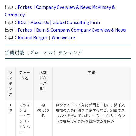
出典：
Forbes｜Company Overview & News McKinsey &
Company
出典：
BCG｜About Us | Global Consulting Firm
出典：
Forbes｜Bain & Company Company Overview & News
出典：
Roland Berger｜Who we are
従業員数（グローバル）ランキング
ラ
ファー
人数
特徴
ン
ム名
（グロ
キ
ーバ
ン
ル）
グ
1
マッキ
約
非クライアント対応部門を中心に、数千人
位
ンゼ
40,000
規模の人員削減を予定するなど、組織のス
ー・ア
名
リム化を進めている。一方、コンサルタン
ンド・
トの採用は引き続き継続する見込み
カンパ
ニー