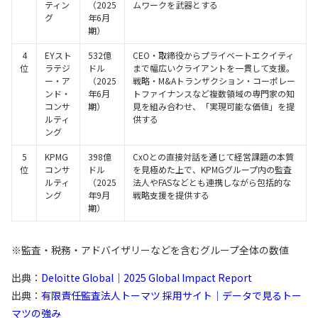
ティン
（2025
ムワークを武器とする
グ
年6月
期）
4
EYスト
532億
CEO・取締役からプライベートエクイティ
位
ラテジ
ドル
まで幅広いクライアントを一貫して支援。
ー・ア
（2025
戦略・M&Aトランザクション・コーポレー
ンド・
年6月
トファイナンスなど複数領域の専門家の知
コンサ
期）
見を組み合わせ、「実現可能な価値」を提
ルティ
供する
ング
5
KPMG
398億
CxOとの直接対話を通じて経営課題の本質
位
コンサ
ドル
を見極めた上で、KPMGグループ内の監査
ルティ
（2025
法人やFASなどとも連携しながら包括的な
ング
年9月
戦略支援を提供する
期）
※監査・税務・アドバイザリーなどを含むグループ全体の数値
出典：
Deloitte Global｜2025 Global Impact Report
出典：
有限責任監査法人トーマツ 採用サイト｜データで見るトー
マツの強み