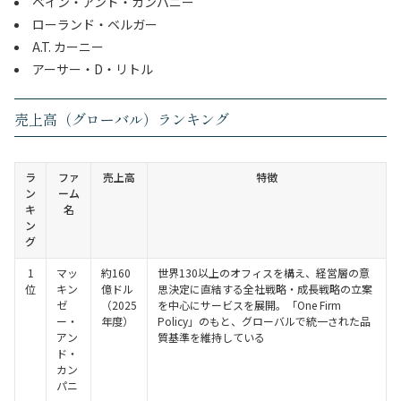
ベイン・アンド・カンパニー
ローランド・ベルガー
A.T. カーニー
アーサー・D・リトル
売上高（グローバル）ランキング
ラ
ファ
売上高
特徴
ン
ーム
キ
名
ン
グ
1
マッ
約160
世界130以上のオフィスを構え、経営層の意
位
キン
億ドル
思決定に直結する全社戦略・成長戦略の立案
ゼ
（2025
を中心にサービスを展開。「One Firm
ー・
年度）
Policy」のもと、グローバルで統一された品
アン
質基準を維持している
ド・
カン
パニ