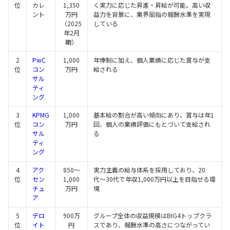
位
カレ
1,350
く実力に応じた昇進・昇給が可能。高い収
ント
万円
益力を背景に、業界屈指の報酬水準を実現
（2025
している
年2月
期）
2
PwC
1,000
年俸制に加え、個人業績に応じた賞与が支
位
コン
万円
給される
サル
ティ
ング
3
KPMG
1,000
基本給の割合が高い傾向にあり、賞与は年1
位
コン
万円
回、個人の業績評価にもとづいて支給され
サル
る
ティ
ング
4
アク
850〜
実力主義の給与体系を採用しており、20
位
セン
1,000
代〜30代で年収1,000万円以上を目指せる環
チュ
万円
境
ア
5
デロ
900万
グループ全体の収益規模はBIG4トップクラ
位
イト
円
スであり、報酬水準の高さにつながってい