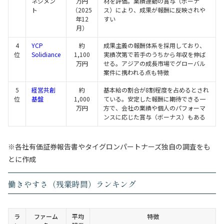
ネジメン
万円
材を評価。業績連動の賞与（ボーナ
ト
（2025
ス）により、成果が報酬に反映されや
年12
すい
月）
4
YCP
約
成果主義の報酬体系を採用しており、
位
Solidiance
1,100
実績次第で若手のうちから年収を伸ば
万円
せる。アジアの成長市場でグローバル
案件に携われる点も特徴
5
経営共創
約
基本給の割合が8割程度を占めるとされ
位
基盤
1,000
ている。安定した報酬に期待できる一
万円
方で、会社の業績や個人のパフォーマ
ンスに応じた賞与（ボーナス）もある
※各社有価証券報告書やタイグロンパートナーズ独自の調査をも
とに作成
働きやすさ（残業時間）ランキング
ラ
ファーム
平均
特徴