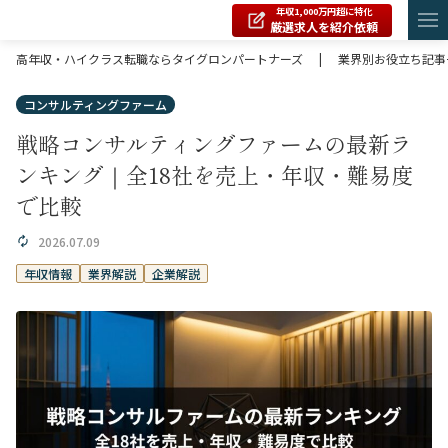
年収1,000万円超に特化
厳選求人を紹介依頼
高年収・ハイクラス転職ならタイグロンパートナーズ
|
業界別お役立ち記事
コンサルティングファーム
戦略コンサルティングファームの最新ラ
ンキング｜全18社を売上・年収・難易度
で比較
2026.07.09
年収情報
業界解説
企業解説