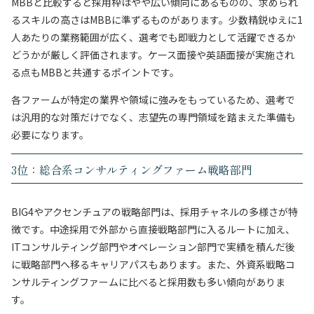
MBBと比較すると採用枠はやや広い傾向にあるものの、求められ
るスキルの高さはMBBに準ずるものがあります。少数精鋭ゆえに1
人あたりの業務範囲が広く、選考でも即戦力として活躍できるか
どうかが厳しく評価されます。ケース面接や英語面接が実施され
る点もMBBと共通するポイントです。
各ファームが特定の業界や領域に強みをもっているため、選考で
は汎用的な対策だけでなく、志望先の専門領域を踏まえた準備も
必要になります。
3位：総合系コンサルティングファーム戦略部門
BIG4やアクセンチュアの戦略部門は、採用チャネルの多様さが特
徴です。中途採用で外部から直接戦略部門に入るルートに加え、
ITコンサルティング部門やオペレーション部門で実績を積んだ後
に戦略部門へ移るキャリアパスもあります。また、外資系戦略コ
ンサルティングファームに比べると採用数も多い傾向がありま
す。