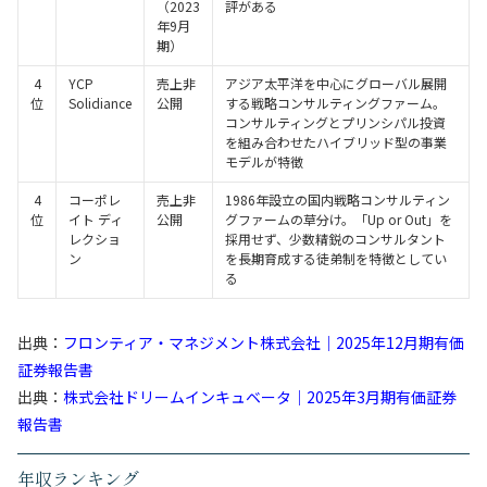
（2023
評がある
年9月
期）
4
YCP
売上非
アジア太平洋を中心にグローバル展開
位
Solidiance
公開
する戦略コンサルティングファーム。
コンサルティングとプリンシパル投資
を組み合わせたハイブリッド型の事業
モデルが特徴
4
コーポレ
売上非
1986年設立の国内戦略コンサルティン
位
イト ディ
公開
グファームの草分け。「Up or Out」を
レクショ
採用せず、少数精鋭のコンサルタント
ン
を長期育成する徒弟制を特徴としてい
る
出典：
フロンティア・マネジメント株式会社｜2025年12月期有価
証券報告書
出典：
株式会社ドリームインキュベータ｜2025年3月期有価証券
報告書
年収ランキング