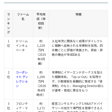
ラ
ファーム
平均年
特徴
ン
名
収（年
キ
収目
ン
安）
グ
1
ドリーム
約
入社年次に関係なく成果がダイレクト
位
インキュ
1,220
に報酬へ反映される年俸制を採用。四
ベータ
万円
半期ごとに評価が実施され、昇給・昇
（2025
格の機会が年4回ある
年3月
期）
2
コーポレ
約
年俸制にイヤーエンドボーナスを加え
位
イト ディ
1,200
た報酬体系。「Up or Out」を採用せ
レクショ
万円
ず、少数精鋭を長期的に育成する「徒
ン
（2026
弟制」のもと、Managing Director自ら
年4月
が選考・育成に責任をもつ
時点）
3
フロンテ
約
経営コンサルティングとM&Aアドバイ
位
ィア・マ
1,171
ザリーの双方で専門性を発揮できる人