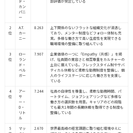
ド・
部評価が突出している
カン
パニ
ー
2
A.T.
8.263
上下関係のないフラットな組織文化が浸透し
位
カー
ており、メンター制度などフォロー体制も充
ニー
実。多様な働き方で高い生産性を実現できる
職場環境の整備に取り組んでいる
3
ロー
7.907
企業価値の一つに「Empathy（共感）」を掲
位
ラン
げ、社員間の寛容さと相互尊重をカルチャーの
ド・
土台に据えている。フレックスタイム制やサバ
ベル
ティカル休暇など柔軟な勤務制度を整備し、個
ガー
人のライフステージに応じた働き方を支援し
ている
4
アー
7.244
社員の自律性を尊重し、柔軟な勤務時間、パ
位
サ
ートタイム、ジョブシェアリングなど多様な
ー・
働き方の選択肢を用意。キャリアのどの段階
D・
でも最大1年間の長期休暇を取得できる制度も
リト
整備している
ル
5
マッ
2.670
世界最高峰の経営課題に取り組む環境ゆえに