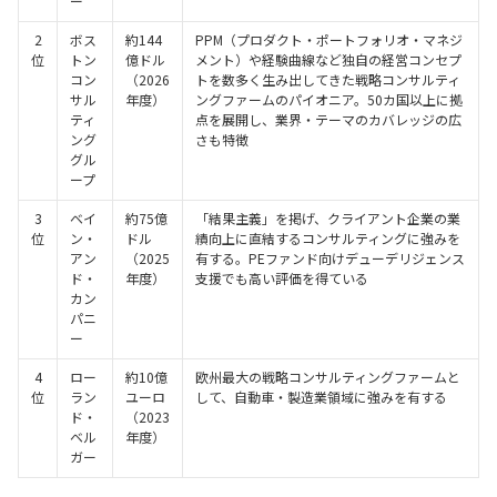
ー
2
ボス
約144
PPM（プロダクト・ポートフォリオ・マネジ
位
トン
億ドル
メント）や経験曲線など独自の経営コンセプ
コン
（2026
トを数多く生み出してきた戦略コンサルティ
サル
年度）
ングファームのパイオニア。50カ国以上に拠
ティ
点を展開し、業界・テーマのカバレッジの広
ング
さも特徴
グル
ープ
3
ベイ
約75億
「結果主義」を掲げ、クライアント企業の業
位
ン・
ドル
績向上に直結するコンサルティングに強みを
アン
（2025
有する。PEファンド向けデューデリジェンス
ド・
年度）
支援でも高い評価を得ている
カン
パニ
ー
4
ロー
約10億
欧州最大の戦略コンサルティングファームと
位
ラン
ユーロ
して、自動車・製造業領域に強みを有する
ド・
（2023
ベル
年度）
ガー