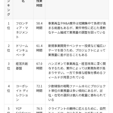
ン
名
残業
キ
時間
ン
グ
1
フロンテ
58.4
事業再生やM&A案件は短期集中で負荷が高
位
ィア・マ
時間
まる局面もあるが、案件特性に応じた柔軟
ネジメン
なチーム編成で業務量の調整を図っている
ト
2
ドリーム
61.4
新規事業開発やベンチャー投資など幅広い
位
インキュ
時間
テーマを扱うため、プロジェクトによって
ベータ
業務量に差が出ることもある
3
経営共創
67.0
ハンズオンで事業再生・経営改革に深く関
位
基盤
時間
与するため、案件によっては業務負荷が高
まりやすい。一方で多様な経験を積めるフ
ィールドが用意されている
4
コーポレ
72.1
少数精鋭の戦略ファームゆえにプロジェク
位
イト ディ
時間
ト単位の業務量は多い傾向にあるが、出
レクショ
社・在宅の選択は個人の裁量に委ねられて
ン
いる
5
YCP
76.5
クライアントの期待に応えるために、自然
位
Solidiance
時間
とハードワークになるケースが多いもの