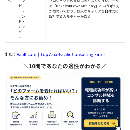
位
キン
プロジェクトの負荷は高くなりやすい。一方
ゼ
で「Make your own McKinsey」という考え方
ー・
が根付いており、個人がキャリアを自律的に
アン
設計するカルチャーがある
ド・
カン
パニ
ー
出典：
Vault.com｜Top Asia-Pacific Consulting Firms
＼10問であなたの適性がわかる／