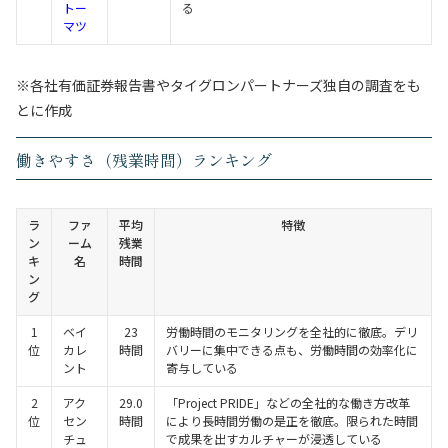
トー
る
マツ
※各社有価証券報告書やタイグロンパートナーズ独自の調査をも
とに作成
働きやすさ（残業時間）ランキング
ラ
ファ
平均
特徴
ン
ーム
残業
キ
名
時間
ン
グ
1
ベイ
23
労働時間のモニタリングを全社的に徹底。デリ
位
カレ
時間
バリーに集中できる点も、労働時間の効率化に
ント
寄与している
2
アク
29.0
「Project PRIDE」などの全社的な働き方改革
位
セン
時間
により長時間労働の是正を徹底。限られた時間
チュ
で成果を出すカルチャーが浸透している