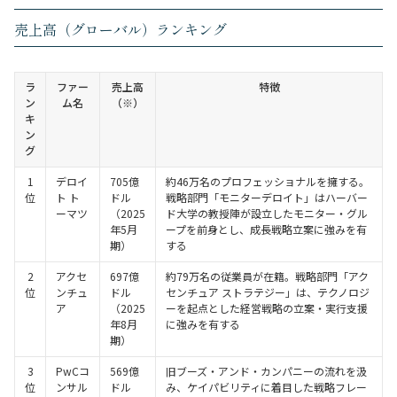
売上高（グローバル）ランキング
ラ
ファー
売上高
特徴
ン
ム名
（※）
キ
ン
グ
1
デロイ
705億
約46万名のプロフェッショナルを擁する。
位
ト ト
ドル
戦略部門「モニターデロイト」はハーバー
ーマツ
（2025
ド大学の教授陣が設立したモニター・グル
年5月
ープを前身とし、成長戦略立案に強みを有
期）
する
2
アクセ
697億
約79万名の従業員が在籍。戦略部門「アク
位
ンチュ
ドル
センチュア ストラテジー」は、テクノロジ
ア
（2025
ーを起点とした経営戦略の立案・実行支援
年8月
に強みを有する
期）
3
PwCコ
569億
旧ブーズ・アンド・カンパニーの流れを汲
位
ンサル
ドル
み、ケイパビリティに着目した戦略フレー