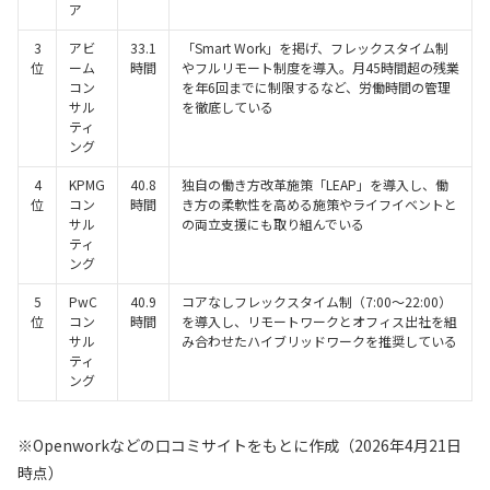
ア
3
アビ
33.1
「Smart Work」を掲げ、フレックスタイム制
位
ーム
時間
やフルリモート制度を導入。月45時間超の残業
コン
を年6回までに制限するなど、労働時間の管理
サル
を徹底している
ティ
ング
4
KPMG
40.8
独自の働き方改革施策「LEAP」を導入し、働
位
コン
時間
き方の柔軟性を高める施策やライフイベントと
サル
の両立支援にも取り組んでいる
ティ
ング
5
PwC
40.9
コアなしフレックスタイム制（7:00〜22:00）
位
コン
時間
を導入し、リモートワークとオフィス出社を組
サル
み合わせたハイブリッドワークを推奨している
ティ
ング
※Openworkなどの口コミサイトをもとに作成（2026年4月21日
時点）