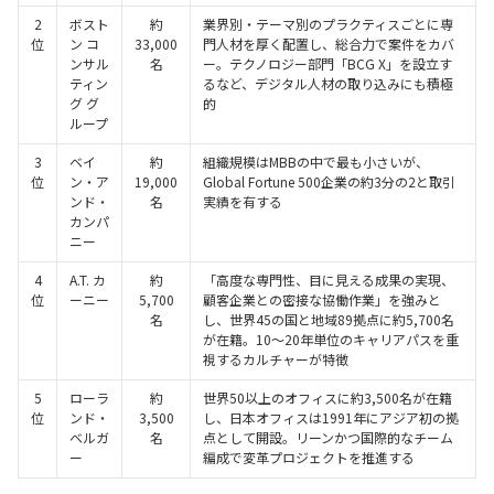
2
ボスト
約
業界別・テーマ別のプラクティスごとに専
位
ン コ
33,000
門人材を厚く配置し、総合力で案件をカバ
ンサル
名
ー。テクノロジー部門「BCG X」を設立す
ティン
るなど、デジタル人材の取り込みにも積極
グ グ
的
ループ
3
ベイ
約
組織規模はMBBの中で最も小さいが、
位
ン・ア
19,000
Global Fortune 500企業の約3分の2と取引
ンド・
名
実績を有する
カンパ
ニー
4
A.T. カ
約
「高度な専門性、目に見える成果の実現、
位
ーニー
5,700
顧客企業との密接な協働作業」を強みと
名
し、世界45の国と地域89拠点に約5,700名
が在籍。10〜20年単位のキャリアパスを重
視するカルチャーが特徴
5
ローラ
約
世界50以上のオフィスに約3,500名が在籍
位
ンド・
3,500
し、日本オフィスは1991年にアジア初の拠
ベルガ
名
点として開設。リーンかつ国際的なチーム
ー
編成で変革プロジェクトを推進する