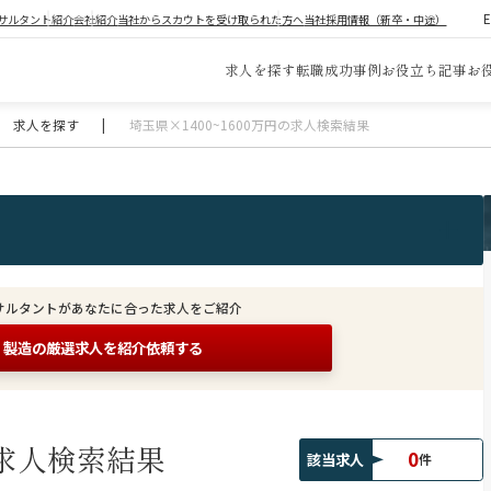
サルタント紹介
会社紹介
当社からスカウトを受け取られた方へ
当社採用情報（新卒・中途）
求人を探す
転職成功事例
お役立ち記事
お
求人を探す
|
埼玉県×1400~1600万円の求人検索結果
サルタントがあなたに合った求人をご紹介
製造の
厳選求人を紹介依頼する
求人検索結果
0
該当求人
件