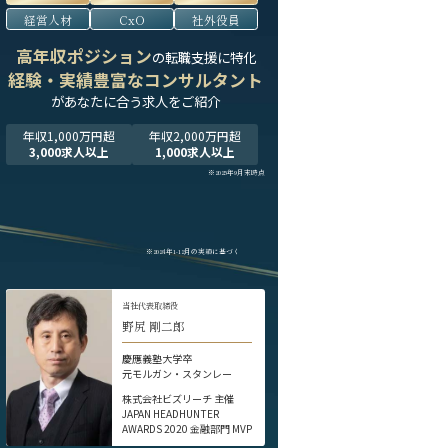
経営人材
CxO
社外役員
高年収ポジション
の転職支援に特化
経験・実績豊富なコンサルタント
が
あなたに合う求人をご紹介
年収1,000万円超
年収2,000万円超
3,000求人以上
1,000求人以上
※2025年9月末時点
※2024年1-12月の実績に基づく
当社代表取締役
野尻 剛二郎
慶應義塾大学卒
元モルガン・スタンレー
株式会社ビズリーチ 主催
JAPAN HEADHUNTER
AWARDS 2020 金融部門 MVP