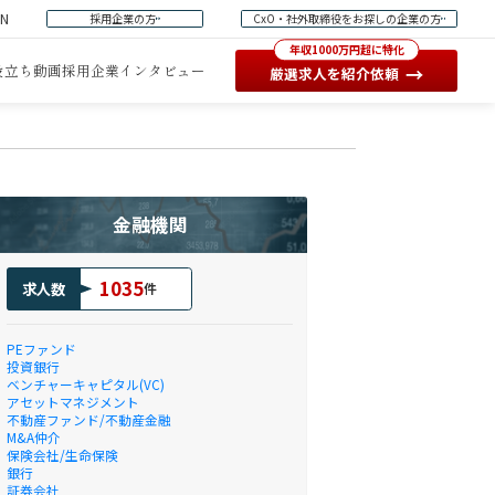
EN
採用企業の方
CxO・社外取締役をお探しの企業の方
年収1000万円超に特化
役立ち動画
採用企業インタビュー
→
厳選求人を紹介依頼
金融機関
1035
求人数
件
PEファンド
投資銀行
ベンチャーキャピタル(VC)
アセットマネジメント
不動産ファンド/不動産金融
M&A仲介
保険会社/生命保険
銀行
証券会社