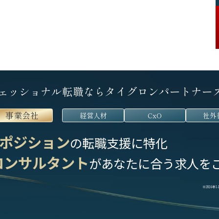
ェッショナル転職なら
タイグロンパートナー
事業会社
経営人材
CxO
社外
ポジション
の転職支援に特化
コンサルタント
が
あなたに合う求人を
※2024年