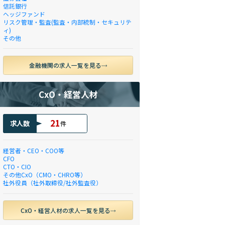
信託銀行
ヘッジファンド
リスク管理・監査(監査・内部統制・セキュリテ
ィ)
その他
金融機関の求人一覧を見る
CxO・経営人材
21
求人数
件
経営者・CEO・COO等
CFO
CTO・CIO
その他CxO（CMO・CHRO等）
社外役員（社外取締役/社外監査役）
CxO・経営人材の求人一覧を見る