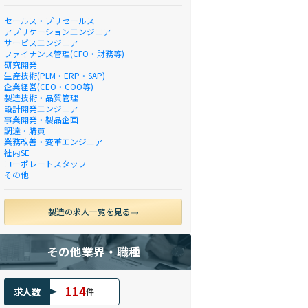
セールス・プリセールス
アプリケーションエンジニア
サービスエンジニア
ファイナンス管理(CFO・財務等)
研究開発
生産技術(PLM・ERP・SAP)
企業経営(CEO・COO等)
製造技術・品質管理
設計開発エンジニア
事業開発・製品企画
調達・購買
業務改善・変革エンジニア
社内SE
コーポレートスタッフ
その他
製造の求人一覧を見る
その他業界・職種
114
求人数
件