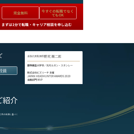
今すぐの
転職でなく
完全無料
てもOK
まずは1分で転職・キャリア相談を申し込む
ズ
野尻 剛二郎
当社代表取締役
慶應義塾大学卒／元モルガン・スタンレー
役員
株式会社ビズリーチ 主催
JAPAN HEADHUNTER AWARDS 2020
金融部門 MVP
ご紹介
1-12月の実績に基づく