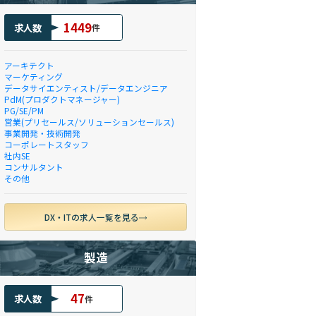
1449
求人数
件
アーキテクト
マーケティング
データサイエンティスト/データエンジニア
PdM(プロダクトマネージャー)
PG/SE/PM
営業(プリセールス/ソリューションセールス)
事業開発・技術開発
コーポレートスタッフ
社内SE
コンサルタント
その他
DX・ITの求人一覧を見る
製造
47
求人数
件