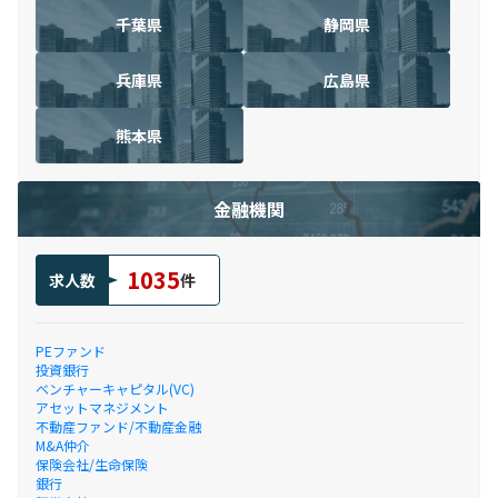
千葉県
静岡県
兵庫県
広島県
熊本県
金融機関
1035
求人数
件
PEファンド
投資銀行
ベンチャーキャピタル(VC)
アセットマネジメント
不動産ファンド/不動産金融
M&A仲介
保険会社/生命保険
銀行