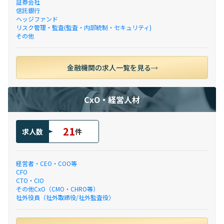
証券会社
信託銀行
ヘッジファンド
リスク管理・監査(監査・内部統制・セキュリティ)
その他
金融機関の求人一覧を見る
CxO・経営人材
21
求人数
件
経営者・CEO・COO等
CFO
CTO・CIO
その他CxO（CMO・CHRO等）
社外役員（社外取締役/社外監査役）