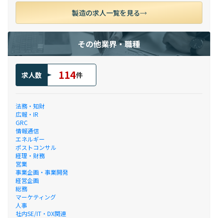
製造の求人一覧を見る
その他業界・職種
114
求人数
件
法務・知財
広報・IR
GRC
情報通信
エネルギー
ポストコンサル
経理・財務
営業
事業企画・事業開発
経営企画
総務
マーケティング
人事
社内SE/IT・DX関連