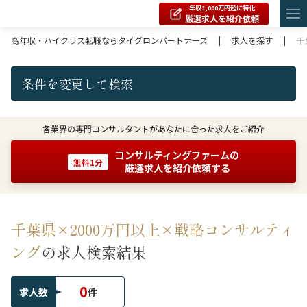
年収1,000万円超に特化
厳選求人を紹介依頼
高年収・ハイクラス転職ならタイグロンパートナーズ
|
求人を探す
|
千
条件を変更して検索
各業界の専門コンサルタントがあなたに合った求人をご紹介
コンサルティングファームの
無料1分
厳選求人を紹介依頼する
千葉県×2000万円以上×戦略コンサルティ
ング
の求人検索結果
0
求人数
件