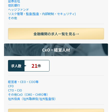
証券会社
信託銀行
ヘッジファンド
リスク管理・監査(監査・内部統制・セキュリティ)
その他
金融機関の求人一覧を見る
CxO・経営人材
21
求人数
件
経営者・CEO・COO等
CFO
CTO・CIO
その他CxO（CMO・CHRO等）
社外役員（社外取締役/社外監査役）