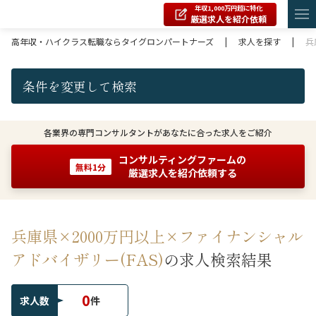
年収1,000万円超に特化
厳選求人を紹介依頼
高年収・ハイクラス転職ならタイグロンパートナーズ
|
求人を探す
|
兵
条件を変更して検索
各業界の専門コンサルタントがあなたに合った求人をご紹介
コンサルティングファームの
無料1分
厳選求人を紹介依頼する
兵庫県×2000万円以上×ファイナンシャル
アドバイザリー(FAS)
の求人検索結果
0
求人数
件