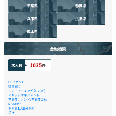
千葉県
静岡県
兵庫県
広島県
熊本県
金融機関
1035
求人数
件
PEファンド
投資銀行
ベンチャーキャピタル(VC)
アセットマネジメント
不動産ファンド/不動産金融
M&A仲介
保険会社/生命保険
銀行