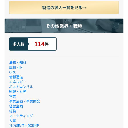
製造の求人一覧を見る
その他業界・職種
114
求人数
件
法務・知財
広報・IR
GRC
情報通信
エネルギー
ポストコンサル
経理・財務
営業
事業企画・事業開発
経営企画
総務
マーケティング
人事
社内SE/IT・DX関連