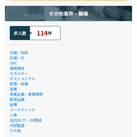
その他業界・職種
114
求人数
件
法務・知財
広報・IR
GRC
情報通信
エネルギー
ポストコンサル
経理・財務
営業
事業企画・事業開発
経営企画
総務
マーケティング
人事
社内SE/IT・DX関連
内部監査
その他