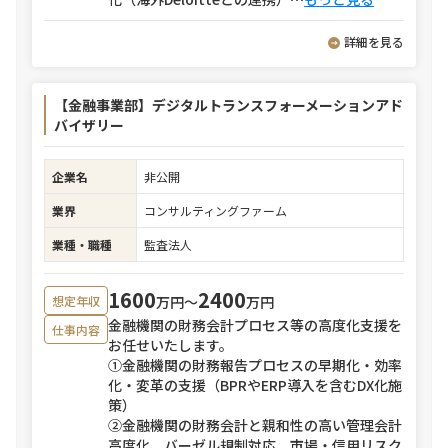
詳細を見る
【金融事業部】デジタルトランスフォーメーションアド
バイザリー
企業名
非公開
業界
コンサルティングファーム
業種・職種
監査法人
1600
2400
万円〜
万円
想定年収
金融機関の財務会計プロセス等の高度化支援を
仕事内容
お任せいたします。
①金融機関の財務報告プロセスの早期化・効率
化・変革の支援（BPRやERP導入を含むDX化施
策）
②金融機関の財務会計と親和性の高い管理会計
高度化、バーゼル規制対応、市場・信用リスク