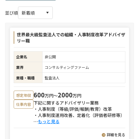
並び順
世界最大級監査法人での組織・人事制度改革アドバイザ
リー職
企業名
非公開
業界
コンサルティングファーム
業種・職種
監査法人
600
2000
万円〜
万円
想定年収
下記に関するアドバイザリー業務
仕事内容
・人事制度（等級/評価/報酬/教育）改革
・人事制度運用改善、定着化（評価者研修等）
⋯
もっと見る
詳細を見る