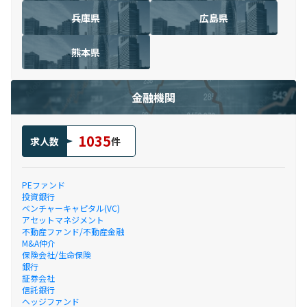
兵庫県
広島県
熊本県
金融機関
1035
求人数
件
PEファンド
投資銀行
ベンチャーキャピタル(VC)
アセットマネジメント
不動産ファンド/不動産金融
M&A仲介
保険会社/生命保険
銀行
証券会社
信託銀行
ヘッジファンド