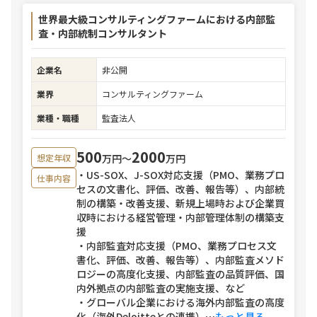
世界最大級コンサルティングファームにおける内部監
査・内部統制コンサルタント
企業名
非公開
業界
コンサルティングファーム
業種・職種
監査法人
500
2000
万円〜
万円
想定年収
・US-SOX、J-SOX対応支援（PMO、業務プロ
仕事内容
セスの文書化、評価、改善、報告等）、内部統
制の構築・改善支援、新規上場時および企業買
収時における経営管理・内部管理体制の構築支
援
・内部監査対応支援（PMO、業務プロセス文
書化、評価、改善、報告等）、内部監査メソド
ロジーの高度化支援、内部監査の品質評価、国
内外拠点の内部監査の実施支援、など
・グローバル企業における海外内部監査の高度
化（海外Deloitteとの連携）
⋯
もっと見る