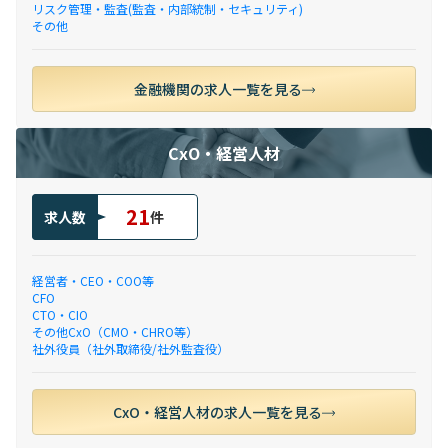
リスク管理・監査(監査・内部統制・セキュリティ)
その他
金融機関の求人一覧を見る
CxO・経営人材
21
求人数
件
経営者・CEO・COO等
CFO
CTO・CIO
その他CxO（CMO・CHRO等）
社外役員（社外取締役/社外監査役）
CxO・経営人材の求人一覧を見る