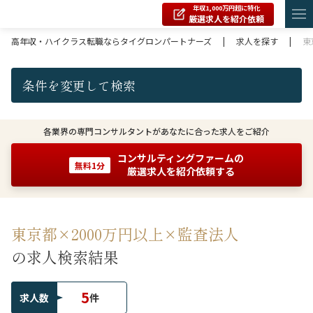
年収1,000万円超に特化
厳選求人を紹介依頼
高年収・ハイクラス転職ならタイグロンパートナーズ
|
求人を探す
|
東
条件を変更して検索
各業界の専門コンサルタントがあなたに合った求人をご紹介
コンサルティングファームの
無料1分
厳選求人を紹介依頼する
東京都×2000万円以上×監査法人
の求人検索結果
5
求人数
件