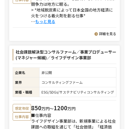
競争力は地方に眠る。
> *地域脱炭素によって日本全国の地方経済に
火をつける着火剤を創る仕事*
⋯
もっと見る
詳細を見る
社会課題解決型コンサルファーム／事業プロデューサー
(マネジャー候補)／ライフデザイン事業部
企業名
非公開
業界
コンサルティングファーム
業種・職種
ESG/SDGs/サステナビリティコンサルティング
850
1200
万円〜
万円
想定年収
■仕事内容
仕事内容
ライフデザイン事業部は、新規事業による社会
課題への取組を通じて「社会価値」「経済価