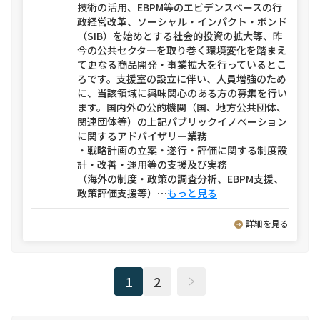
技術の活用、EBPM等のエビデンスベースの行
政経営改革、ソーシャル・インパクト・ボンド
（SIB）を始めとする社会的投資の拡大等、昨
今の公共セクタ―を取り巻く環境変化を踏まえ
て更なる商品開発・事業拡大を行っているとこ
ろです。支援室の設立に伴い、人員増強のため
に、当該領域に興味関心のある方の募集を行い
ます。国内外の公的機関（国、地方公共団体、
関連団体等）の上記パブリックイノベーション
に関するアドバイザリー業務
・戦略計画の立案・遂行・評価に関する制度設
計・改善・運用等の支援及び実務
（海外の制度・政策の調査分析、EBPM支援、
政策評価支援等）
⋯
もっと見る
詳細を見る
1
2