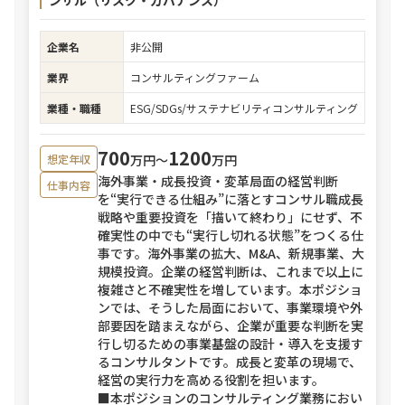
ンサル（リスク・ガバナンス）
企業名
非公開
業界
コンサルティングファーム
業種・職種
ESG/SDGs/サステナビリティコンサルティング
700
1200
万円〜
万円
想定年収
海外事業・成長投資・変革局面の経営判断
仕事内容
を“実行できる仕組み”に落とすコンサル職成長
戦略や重要投資を「描いて終わり」にせず、不
確実性の中でも“実行し切れる状態”をつくる仕
事です。海外事業の拡大、M&A、新規事業、大
規模投資。企業の経営判断は、これまで以上に
複雑さと不確実性を増しています。本ポジショ
ンでは、そうした局面において、事業環境や外
部要因を踏まえながら、企業が重要な判断を実
行し切るための事業基盤の設計・導入を支援す
るコンサルタントです。成長と変革の現場で、
経営の実行力を高める役割を担います。
■本ポジションのコンサルティング業務におい