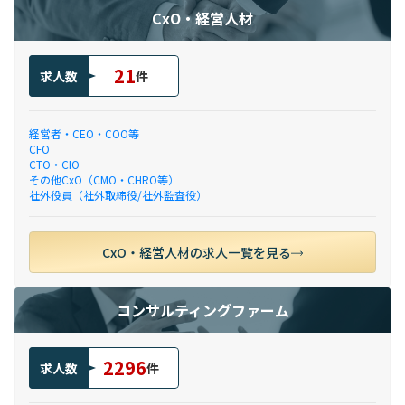
CxO・経営人材
21
求人数
件
経営者・CEO・COO等
CFO
CTO・CIO
その他CxO（CMO・CHRO等）
社外役員（社外取締役/社外監査役）
CxO・経営人材の求人一覧を見る
コンサルティングファーム
2296
求人数
件