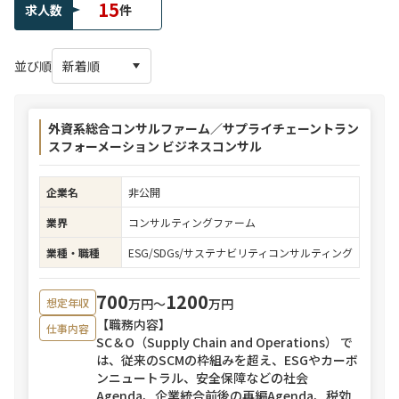
15
求人数
件
並び順
外資系総合コンサルファーム／サプライチェーントラン
スフォーメーション ビジネスコンサル
企業名
非公開
業界
コンサルティングファーム
業種・職種
ESG/SDGs/サステナビリティコンサルティング
700
1200
万円〜
万円
想定年収
【職務内容】
仕事内容
SC＆O（Supply Chain and Operations） で
は、従来のSCMの枠組みを超え、ESGやカーボ
ンニュートラル、安全保障などの社会
Agenda、企業統合前後の再編Agenda、税効