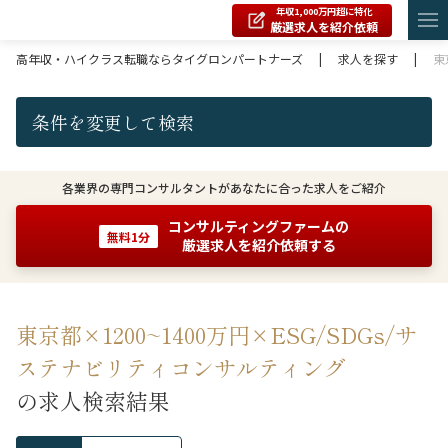
年収1,000万円超に特化
厳選求人を紹介依頼
高年収・ハイクラス転職ならタイグロンパートナーズ
|
求人を探す
|
東
条件を変更して検索
各業界の専門コンサルタントがあなたに合った求人をご紹介
コンサルティングファームの
無料1分
厳選求人を紹介依頼する
東京都×1200~1400万円×ESG/SDGs/サ
ステナビリティコンサルティング
の求人検索結果