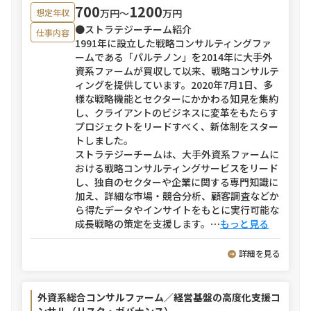
700
1200
万円〜
万円
想定年収
●ストラテジーチーム紹介
仕事内容
1991年に設立した戦略コンサルティングファ
ームである「パルテノン」を2014年に大手外
資系ファームが買収して以来、戦略コンサルテ
ィングを提供しています。2020年7月1日、多
様な戦略機能とセクターにかかわる知見を集約
し、クライアントのビジネスに変革をもたらす
プロジェクトをリードすべく、新体制をスター
トしました。
ストラテジーチームは、大手外資系ファームに
おける戦略コンサルティングサービスをリード
し、独自のセクターや企業に関する専門知識に
加え、詳細な市場・競合分析、顧客調査などか
ら得たデータやインサイトをもとに実行可能な
成長戦略の策定を支援します。
⋯
もっと見る
詳細を見る
外資系総合コンサルファーム／経営基盤の高度化支援コ