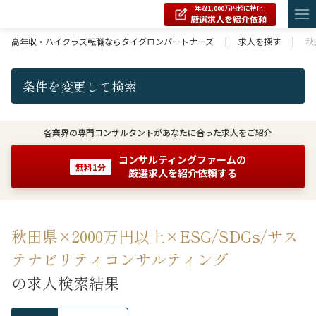
年収1,000万円超に特化
厳選求人を紹介依頼
高年収・ハイクラス転職ならタイグロンパートナーズ
|
求人を探す
|
秋
条件を変更して検索
各業界の専門コンサルタントがあなたに合った求人をご紹介
コンサルティングファームの
無料1分
厳選求人を紹介依頼する
秋田県×2000万円以上×ESG/SDGs/サス
テナビリティコンサルティング
の求人検索結果