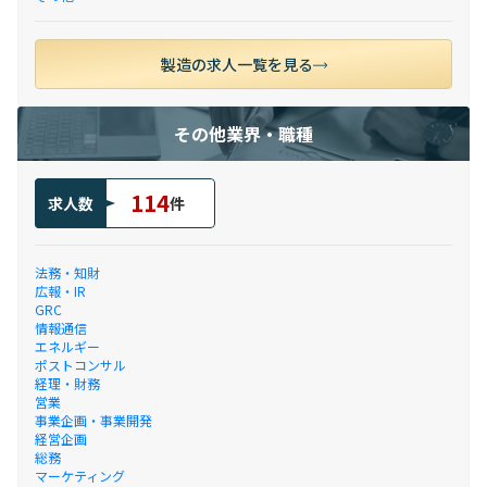
製造の求人一覧を見る
その他業界・職種
114
求人数
件
法務・知財
広報・IR
GRC
情報通信
エネルギー
ポストコンサル
経理・財務
営業
事業企画・事業開発
経営企画
総務
マーケティング