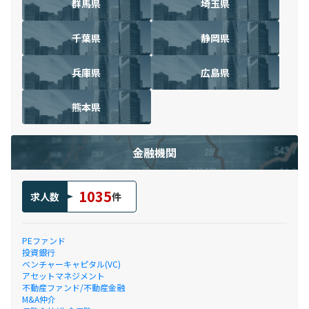
群馬県
埼玉県
千葉県
静岡県
兵庫県
広島県
熊本県
金融機関
1035
求人数
件
PEファンド
投資銀行
ベンチャーキャピタル(VC)
アセットマネジメント
不動産ファンド/不動産金融
M&A仲介