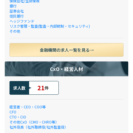
保険会社/生命保険
銀行
証券会社
信託銀行
ヘッジファンド
リスク管理・監査(監査・内部統制・セキュリティ)
その他
金融機関の求人一覧を見る
CxO・経営人材
21
求人数
件
経営者・CEO・COO等
CFO
CTO・CIO
その他CxO（CMO・CHRO等）
社外役員（社外取締役/社外監査役）