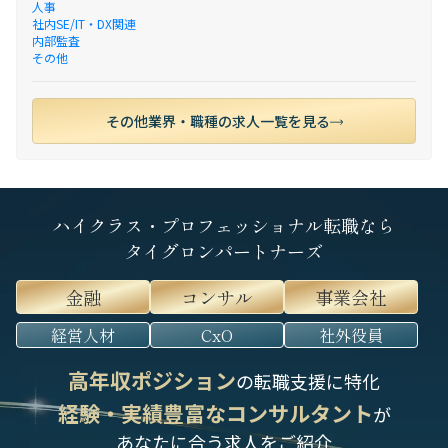
人事
社内SE/IT・DX関連
内部監査
その他
その他業界・職種の求人一覧を見る
ハイクラス・プロフェッショナル転職なら
タイグロンパートナーズ
金融
コンサル
事業会社
経営人材
CxO
社外役員
高年収ポジション
の転職支援に特化
経験・実績豊富なコンサルタント
が
あなたに合う求人をご紹介