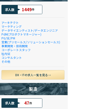
1449
求人数
件
アーキテクト
マーケティング
データサイエンティスト/データエンジニア
PdM(プロダクトマネージャー)
PG/SE/PM
営業(プリセールス/ソリューションセールス)
事業開発・技術開発
コーポレートスタッフ
社内SE
コンサルタント
その他
DX・ITの求人一覧を見る
製造
47
求人数
件