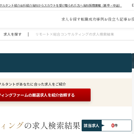
サルタント紹介
会社紹介
当社からスカウトを受け取られた方へ
当社採用情報（新卒・中途）
求人を探す
転職成功事例
お役立ち記事
お
求人を探す
|
リモート×総合コンサルティングの求人検索結果
サルタントがあなたに合った求人をご紹介
ティングファームの
厳選求人を紹介依頼する
ィング
の求人検索結果
0
該当求人
件