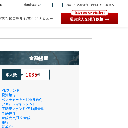
EN
採用企業の方
CxO・社外取締役をお探しの企業の方
年収1000万円超に特化
役立ち動画
採用企業インタビュー
→
厳選求人を紹介依頼
金融機関
1035
求人数
件
PEファンド
投資銀行
ベンチャーキャピタル(VC)
アセットマネジメント
不動産ファンド/不動産金融
M&A仲介
保険会社/生命保険
銀行
証券会社