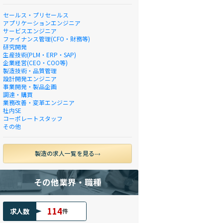
セールス・プリセールス
アプリケーションエンジニア
サービスエンジニア
ファイナンス管理(CFO・財務等)
研究開発
生産技術(PLM・ERP・SAP)
企業経営(CEO・COO等)
製造技術・品質管理
設計開発エンジニア
事業開発・製品企画
調達・購買
業務改善・変革エンジニア
社内SE
コーポレートスタッフ
その他
製造の求人一覧を見る
その他業界・職種
114
求人数
件