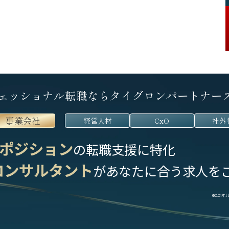
ェッショナル転職なら
タイグロンパートナー
事業会社
経営人材
CxO
社外
ポジション
の転職支援に特化
コンサルタント
が
あなたに合う求人を
※2024年