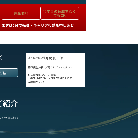
今すぐの
転職でなく
完全無料
てもOK
まずは1分で転職・キャリア相談を申し込む
ズ
野尻 剛二郎
当社代表取締役
慶應義塾大学卒／元モルガン・スタンレー
役員
株式会社ビズリーチ 主催
JAPAN HEADHUNTER AWARDS 2020
金融部門 MVP
ご紹介
1-12月の実績に基づく