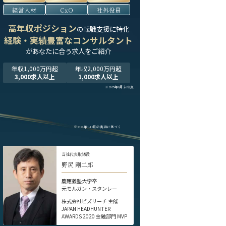
経営人材
CxO
社外役員
高年収ポジション
の転職支援に特化
経験・実績豊富なコンサルタント
が
あなたに合う求人をご紹介
年収1,000万円超
年収2,000万円超
3,000求人以上
1,000求人以上
※2025年9月末時点
※2024年1-12月の実績に基づく
当社代表取締役
野尻 剛二郎
慶應義塾大学卒
元モルガン・スタンレー
株式会社ビズリーチ 主催
JAPAN HEADHUNTER
AWARDS 2020 金融部門 MVP