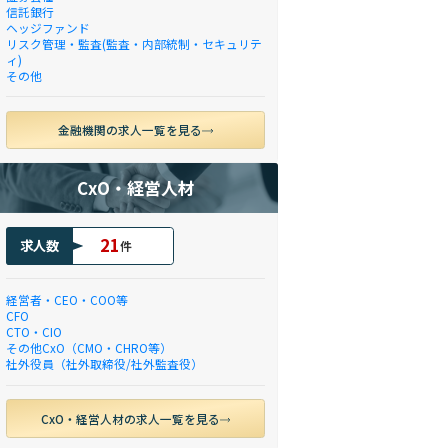
信託銀行
ヘッジファンド
リスク管理・監査(監査・内部統制・セキュリテ
ィ)
その他
金融機関の求人一覧を見る
CxO・経営人材
21
求人数
件
経営者・CEO・COO等
CFO
CTO・CIO
その他CxO（CMO・CHRO等）
社外役員（社外取締役/社外監査役）
CxO・経営人材の求人一覧を見る