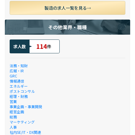
製造の求人一覧を見る
その他業界・職種
114
求人数
件
法務・知財
広報・IR
GRC
情報通信
エネルギー
ポストコンサル
経理・財務
営業
事業企画・事業開発
経営企画
総務
マーケティング
人事
社内SE/IT・DX関連