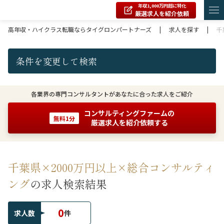
年収1,000万円超に特化
厳選求人を紹介依頼
高年収・ハイクラス転職ならタイグロンパートナーズ
|
求人を探す
|
千
条件を変更して検索
各業界の専門コンサルタントがあなたに合った求人をご紹介
コンサルティングファームの
無料1分
厳選求人を紹介依頼する
千葉県×2000万円以上×総合コンサルティ
ング
の求人検索結果
0
求人数
件