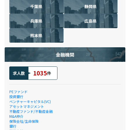
千葉県
静岡県
兵庫県
広島県
熊本県
金融機関
1035
求人数
件
PEファンド
投資銀行
ベンチャーキャピタル(VC)
アセットマネジメント
不動産ファンド/不動産金融
M&A仲介
保険会社/生命保険
銀行