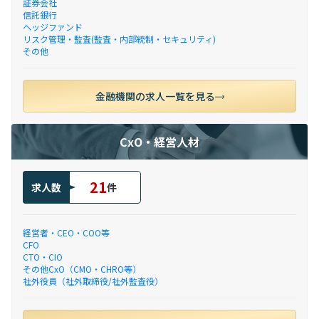
証券会社
信託銀行
ヘッジファンド
リスク管理・監査(監査・内部統制・セキュリティ)
その他
金融機関の求人一覧を見る
CxO・経営人材
21
求人数
件
経営者・CEO・COO等
CFO
CTO・CIO
その他CxO（CMO・CHRO等）
社外役員（社外取締役/社外監査役）