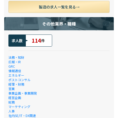
製造の求人一覧を見る
その他業界・職種
114
求人数
件
法務・知財
広報・IR
GRC
情報通信
エネルギー
ポストコンサル
経理・財務
営業
事業企画・事業開発
経営企画
総務
マーケティング
人事
社内SE/IT・DX関連