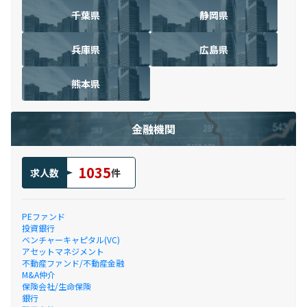
千葉県
静岡県
兵庫県
広島県
熊本県
金融機関
1035
求人数
件
PEファンド
投資銀行
ベンチャーキャピタル(VC)
アセットマネジメント
不動産ファンド/不動産金融
M&A仲介
保険会社/生命保険
銀行