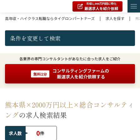
年収1,000万円超に特化
厳選求人を紹介依頼
高年収・ハイクラス転職ならタイグロンパートナーズ
|
求人を探す
|
熊
条件を変更して検索
各業界の専門コンサルタントがあなたに合った求人をご紹介
コンサルティングファームの
無料1分
厳選求人を紹介依頼する
熊本県×2000万円以上×総合コンサルティ
ング
の求人検索結果
0
求人数
件