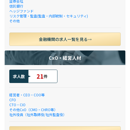
証券会社
信託銀行
ヘッジファンド
リスク管理・監査(監査・内部統制・セキュリティ)
その他
金融機関の求人一覧を見る
CxO・経営人材
21
求人数
件
経営者・CEO・COO等
CFO
CTO・CIO
その他CxO（CMO・CHRO等）
社外役員（社外取締役/社外監査役）