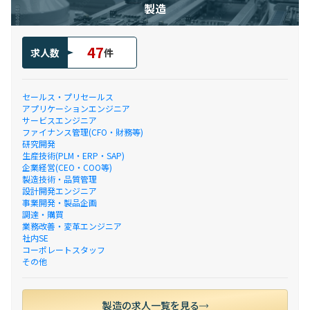
製造
47
求人数
件
セールス・プリセールス
アプリケーションエンジニア
サービスエンジニア
ファイナンス管理(CFO・財務等)
研究開発
生産技術(PLM・ERP・SAP)
企業経営(CEO・COO等)
製造技術・品質管理
設計開発エンジニア
事業開発・製品企画
調達・購買
業務改善・変革エンジニア
社内SE
コーポレートスタッフ
その他
製造の求人一覧を見る