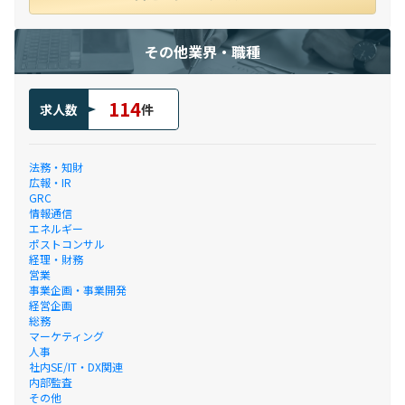
その他業界・職種
114
求人数
件
法務・知財
広報・IR
GRC
情報通信
エネルギー
ポストコンサル
経理・財務
営業
事業企画・事業開発
経営企画
総務
マーケティング
人事
社内SE/IT・DX関連
内部監査
その他