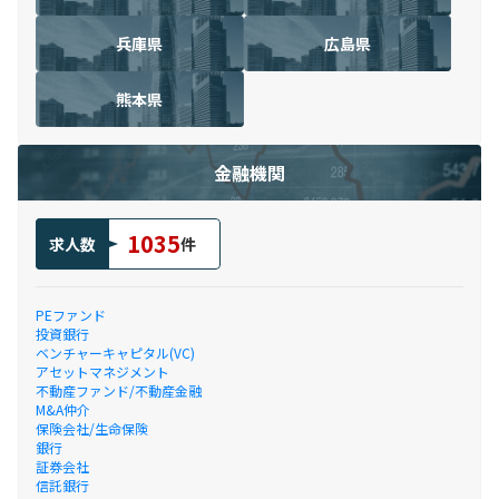
兵庫県
広島県
熊本県
金融機関
1035
求人数
件
PEファンド
投資銀行
ベンチャーキャピタル(VC)
アセットマネジメント
不動産ファンド/不動産金融
M&A仲介
保険会社/生命保険
銀行
証券会社
信託銀行