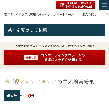
年収1,000万円超に特化
厳選求人を紹介依頼
高年収・ハイクラス転職ならタイグロンパートナーズ
|
求人を探す
|
埼
条件を変更して検索
各業界の専門コンサルタントがあなたに合った求人をご紹介
コンサルティングファームの
無料1分
厳選求人を紹介依頼する
埼玉県×シンクタンク
の求人検索結果
0
求人数
件