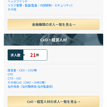
ヘッジファンド
リスク管理・監査(監査・内部統制・セキュリティ)
その他
金融機関の求人一覧を見る
CxO・経営人材
21
求人数
件
経営者・CEO・COO等
CFO
CTO・CIO
その他CxO（CMO・CHRO等）
社外役員（社外取締役/社外監査役）
CxO・経営人材の求人一覧を見る