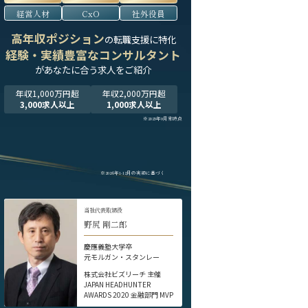
経営人材
CxO
社外役員
高年収ポジション
の転職支援に特化
経験・実績豊富なコンサルタント
が
あなたに合う求人をご紹介
年収1,000万円超
年収2,000万円超
3,000求人以上
1,000求人以上
※2025年9月末時点
※2024年1-12月の実績に基づく
当社代表取締役
野尻 剛二郎
慶應義塾大学卒
元モルガン・スタンレー
株式会社ビズリーチ 主催
JAPAN HEADHUNTER
AWARDS 2020 金融部門 MVP