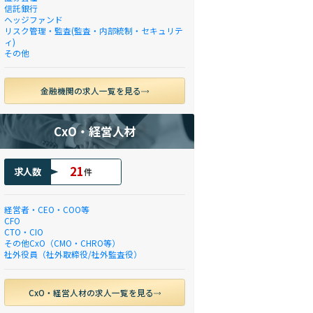
信託銀行
ヘッジファンド
リスク管理・監査(監査・内部統制・セキュリテ
ィ)
その他
金融機関の求人一覧を見る
CxO・経営人材
21
求人数
件
経営者・CEO・COO等
CFO
CTO・CIO
その他CxO（CMO・CHRO等）
社外役員（社外取締役/社外監査役）
CxO・経営人材の求人一覧を見る