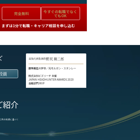
今すぐの
転職でなく
完全無料
てもOK
まずは1分で転職・キャリア相談を申し込む
ズ
野尻 剛二郎
当社代表取締役
慶應義塾大学卒／元モルガン・スタンレー
役員
株式会社ビズリーチ 主催
JAPAN HEADHUNTER AWARDS 2020
金融部門 MVP
ご紹介
1-12月の実績に基づく