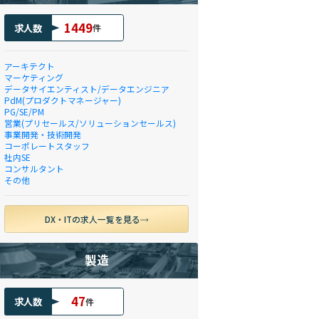
1449
求人数
件
アーキテクト
マーケティング
データサイエンティスト/データエンジニア
PdM(プロダクトマネージャー)
PG/SE/PM
営業(プリセールス/ソリューションセールス)
事業開発・技術開発
コーポレートスタッフ
社内SE
コンサルタント
その他
DX・ITの求人一覧を見る
製造
47
求人数
件