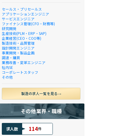
セールス・プリセールス
アプリケーションエンジニア
サービスエンジニア
ファイナンス管理(CFO・財務等)
研究開発
生産技術(PLM・ERP・SAP)
企業経営(CEO・COO等)
製造技術・品質管理
設計開発エンジニア
事業開発・製品企画
調達・購買
業務改善・変革エンジニア
社内SE
コーポレートスタッフ
その他
製造の求人一覧を見る
その他業界・職種
114
求人数
件