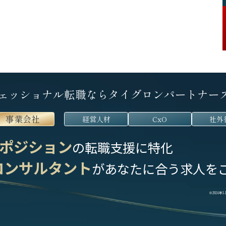
ェッショナル転職なら
タイグロンパートナー
事業会社
経営人材
CxO
社外
ポジション
の転職支援に特化
コンサルタント
が
あなたに合う求人を
※2024年