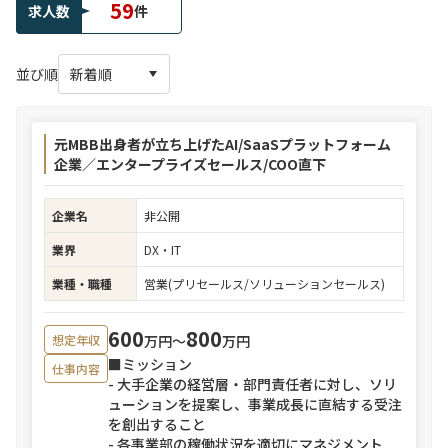
59
求人数
件
並び順
元MBB出身者が立ち上げたAI/SaaSプラットフォーム
企業／エンタープライズセールス/COO直下
企業名
非公開
業界
DX・IT
業種・職種
営業(プリセールス/ソリューションセールス)
600
800
万円〜
万円
想定年収
■ミッション
仕事内容
- 大手企業の経営層・部門責任者に対し、ソリ
ューションを提案し、事業成長に直結する受注
を創出すること
- 各事業部の稼働状況を適切にマネジメント