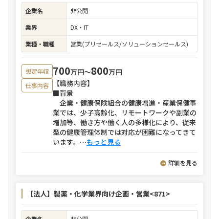
企業名
非公開
業界
DX・IT
業種・職種
営業(プリセールス/ソリューションセールス)
700
800
万円〜
万円
想定年収
【職務内容】
仕事内容
■背景
企業・健康保険組合の健康増進・産業保健事
業では、少子高齢化、リモートワークや副業の
増加等、働き方や働く人の多様化により、従来
型の健康管理体制では対応が困難になってきて
います。
⋯
もっと見る
詳細を見る
【法人】製薬・化学業界向け企画・営業<871>
企業名
非公開