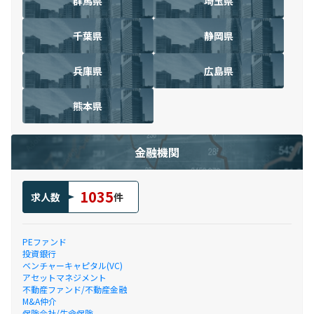
群馬県
埼玉県
千葉県
静岡県
兵庫県
広島県
熊本県
金融機関
1035
求人数
件
PEファンド
投資銀行
ベンチャーキャピタル(VC)
アセットマネジメント
不動産ファンド/不動産金融
M&A仲介
保険会社/生命保険