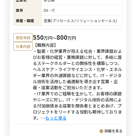
業界
DX・IT
業種・職種
営業(プリセールス/ソリューションセールス)
550
800
万円〜
万円
想定年収
【職務内容】
仕事内容
・製薬・化学業界が抱える社会・業界課題およ
びお客様の経営・業務課題に対して、多岐に渡
るステークホルダーとの関係性を構築しつつ、
ヘルスケア・ライフサイエンス・化学・エネル
ギー業界の共通課題などに対して、IT・デジタ
ル技術を活用した最適解を導き出す営業・企
画・提案活動をご担当いただきます。
・IT業界でのご経験を生かして、お客様の課題
やニーズに対し、IT・デジタル技術の活用によ
る付加価値ある提案を関係者とまとめあげ、プ
ロジェクトをリードする役割も期待しておりま
す。
⋯
もっと見る
詳細を見る