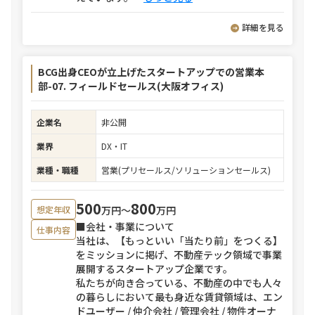
詳細を見る
BCG出身CEOが立上げたスタートアップでの営業本
部-07. フィールドセールス(大阪オフィス)
企業名
非公開
業界
DX・IT
業種・職種
営業(プリセールス/ソリューションセールス)
500
800
万円〜
万円
想定年収
■会社・事業について
仕事内容
当社は、【もっといい「当たり前」をつくる】
をミッションに掲げ、不動産テック領域で事業
展開するスタートアップ企業です。
私たちが向き合っている、不動産の中でも人々
の暮らしにおいて最も身近な賃貸領域は、エン
ドユーザー / 仲介会社 / 管理会社 / 物件オーナ