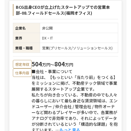
BCG出身CEOが立上げたスタートアップでの営業本
部-08.フィールドセールス(福岡オフィス)
企業名
非公開
業界
DX・IT
業種・職種
営業(プリセールス/ソリューションセールス)
504
804
万円〜
万円
想定年収
■会社・事業について
仕事内容
当社は、【もっといい「当たり前」をつくる】
をミッションに掲げ、不動産テック領域で事業
展開するスタートアップ企業です。
私たちが向き合っている、不動産の中でも人々
の暮らしにおいて最も身近な賃貸領域は、エン
ドユーザー / 仲介会社 / 管理会社 / 物件オーナ
ーなど関わるプレイヤーが多い中で、各業務が
アナログで非効率であり、それによってデータ
が分断されているという「構造的な課題」を抱
えています。
⋯
もっと見る