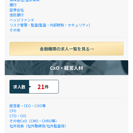
銀行
証券会社
信託銀行
ヘッジファンド
リスク管理・監査(監査・内部統制・セキュリティ)
その他
金融機関の求人一覧を見る
CxO・経営人材
21
求人数
件
経営者・CEO・COO等
CFO
CTO・CIO
その他CxO（CMO・CHRO等）
社外役員（社外取締役/社外監査役）