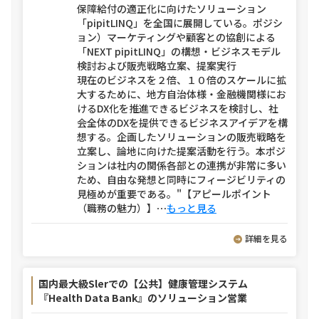
保障給付の適正化に向けたソリューション
「pipitLINQ」を全国に展開している。ポジシ
ョン）マーケティングや顧客との協創による
「NEXT pipitLINQ」の構想・ビジネスモデル
検討および販売戦略立案、提案実行
現在のビジネスを２倍、１０倍のスケールに拡
大するために、地方自治体様・金融機関様にお
けるDX化を推進できるビジネスを検討し、社
会全体のDXを提供できるビジネスアイデアを構
想する。企画したソリューションの販売戦略を
立案し、論地に向けた提案活動を行う。本ポジ
ションは社内の関係各部との連携が非常に多い
ため、自由な発想と同時にフィージビリティの
見極めが重要である。"【アピールポイント
（職務の魅力）】
⋯
もっと見る
詳細を見る
国内最大級Slerでの【公共】健康管理システム
『Health Data Bank』のソリューション営業