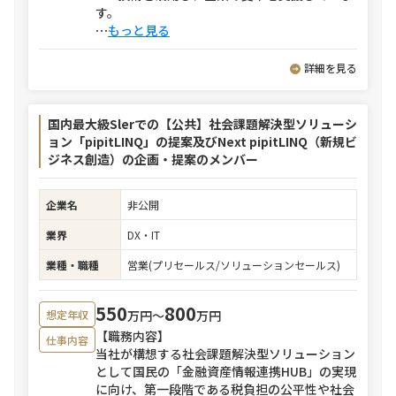
す。
⋯
もっと見る
詳細を見る
国内最大級Slerでの【公共】社会課題解決型ソリューシ
ョン「pipitLINQ」の提案及びNext pipitLINQ（新規ビ
ジネス創造）の企画・提案のメンバー
企業名
非公開
業界
DX・IT
業種・職種
営業(プリセールス/ソリューションセールス)
550
800
万円〜
万円
想定年収
【職務内容】
仕事内容
当社が構想する社会課題解決型ソリューション
として国民の「金融資産情報連携HUB」の実現
に向け、第一段階である税負担の公平性や社会