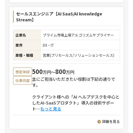
セールスエンジニア【AI SaaS/AI knowledge
Stream】
企業名
プライム市場上場アルゴリズムサプライヤー
業界
DX・IT
業種・職種
営業(プリセールス/ソリューションセールス)
500
800
万円〜
万円
想定年収
主にご担当いただきたい役割は下記の通りで
仕事内容
す。
クライアント様への「AI ヘルプデスクを中心と
したAI-SaaSプロダクト」導入の技術サポー
ト
⋯
もっと見る
詳細を見る