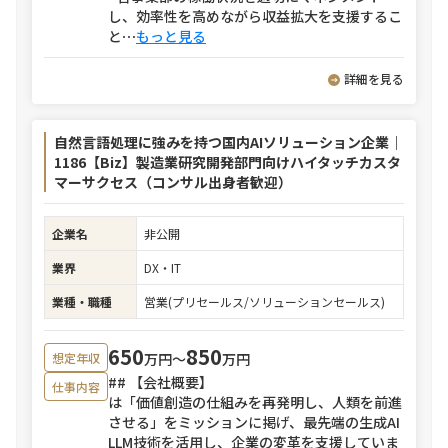
し、効率性を高めながら収益拡大を支援するこ
と
⋯
もっと見る
詳細を見る
自然言語処理に強みを持つ国内AIソリューション企業｜
1186【Biz】製造業研究開発部門向けハイタッチカスタ
マーサクセス（コンサル出身者歓迎）
企業名
非公開
業界
DX・IT
業種・職種
営業(プリセールス/ソリューションセールス)
650
850
万円〜
万円
想定年収
## 【会社概要】
仕事内容
は「価値創造の仕組みを再発明し、人類を前進
させる」をミッションに掲げ、最先端の生成AI
LLM技術を活用し、企業の変革を支援していま