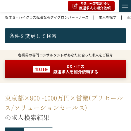
年収1,000万円超に特化
厳選求人を紹介依頼
高年収・ハイクラス転職ならタイグロンパートナーズ
|
求人を探す
|
東
条件を変更して検索
各業界の専門コンサルタントがあなたに合った求人をご紹介
DX・ITの
無料1分
厳選求人を紹介依頼する
東京都×800~1000万円×営業(プリセール
ス/ソリューションセールス)
の求人検索結果