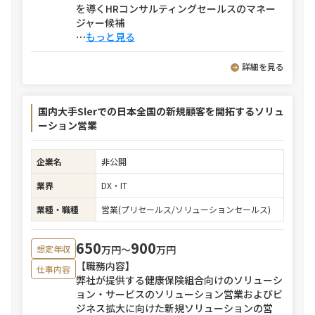
を導くHRコンサルティングセールスのマネー
ジャー候補
⋯
もっと見る
詳細を見る
国内大手Slerでの日本全国の新規顧客を開拓するソリュ
ーション営業
企業名
非公開
業界
DX・IT
業種・職種
営業(プリセールス/ソリューションセールス)
650
900
万円〜
万円
想定年収
【職務内容】
仕事内容
弊社が提供する健康保険組合向けのソリューシ
ョン・サービスのソリューション営業およびビ
ジネス拡大に向けた新規ソリューションの営