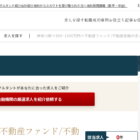
サルタント紹介
会社紹介
当社からスカウトを受け取られた方へ
当社採用情報（新卒・中途）
求人を探す
転職成功事例
お役立ち記事
お
求人を探す
|
神奈川県×800~1000万円×不動産ファンド/不動産金融の
サルタントがあなたに合った求人をご紹介
金融機関の
厳選求人を紹介依頼する
円×不動産ファンド/不動
0
該当求人
件