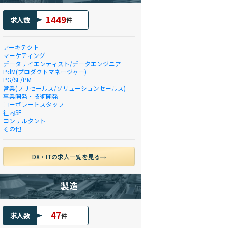
1449
求人数
件
アーキテクト
マーケティング
データサイエンティスト/データエンジニア
PdM(プロダクトマネージャー)
PG/SE/PM
営業(プリセールス/ソリューションセールス)
事業開発・技術開発
コーポレートスタッフ
社内SE
コンサルタント
その他
DX・ITの求人一覧を見る
製造
47
求人数
件