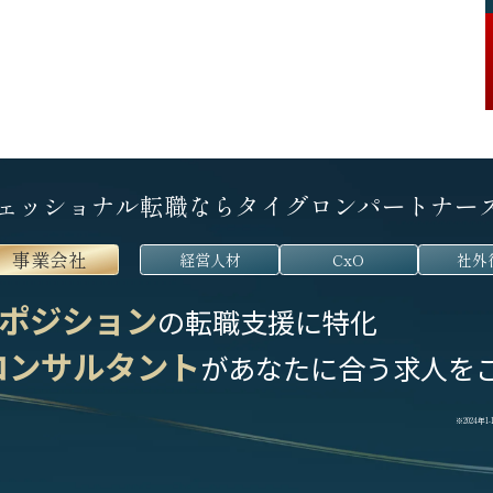
ェッショナル転職なら
タイグロンパートナー
事業会社
経営人材
CxO
社外
ポジション
の転職支援に特化
コンサルタント
が
あなたに合う求人を
※2024年