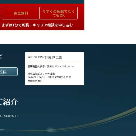
今すぐの
転職でなく
完全無料
てもOK
まずは1分で転職・キャリア相談を申し込む
ズ
野尻 剛二郎
当社代表取締役
慶應義塾大学卒／元モルガン・スタンレー
役員
株式会社ビズリーチ 主催
JAPAN HEADHUNTER AWARDS 2020
金融部門 MVP
ご紹介
1-12月の実績に基づく