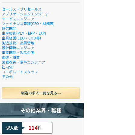
セールス・プリセールス
アプリケーションエンジニア
サービスエンジニア
ファイナンス管理(CFO・財務等)
研究開発
生産技術(PLM・ERP・SAP)
企業経営(CEO・COO等)
製造技術・品質管理
設計開発エンジニア
事業開発・製品企画
調達・購買
業務改善・変革エンジニア
社内SE
コーポレートスタッフ
その他
製造の求人一覧を見る
その他業界・職種
114
求人数
件