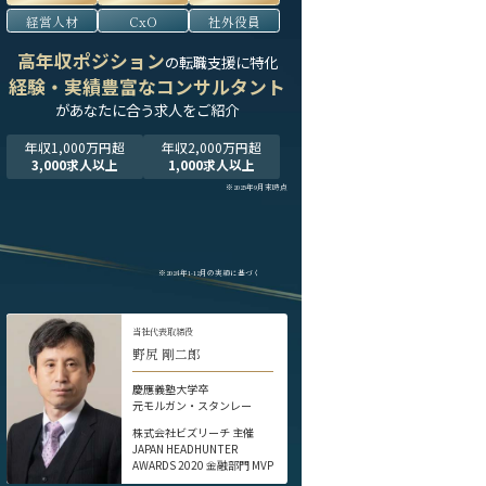
経営人材
CxO
社外役員
高年収ポジション
の転職支援に特化
経験・実績豊富なコンサルタント
が
あなたに合う求人をご紹介
年収1,000万円超
年収2,000万円超
3,000求人以上
1,000求人以上
※2025年9月末時点
※2024年1-12月の実績に基づく
当社代表取締役
野尻 剛二郎
慶應義塾大学卒
元モルガン・スタンレー
株式会社ビズリーチ 主催
JAPAN HEADHUNTER
AWARDS 2020 金融部門 MVP