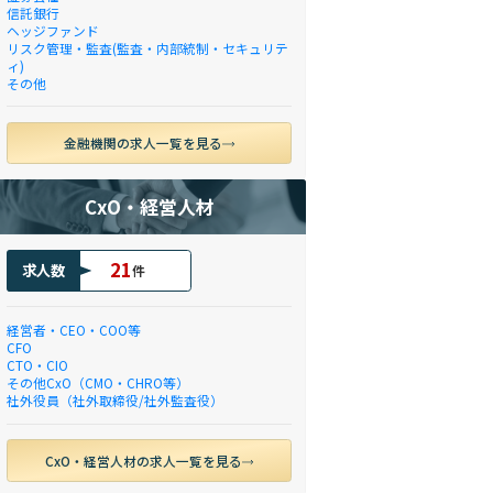
信託銀行
ヘッジファンド
リスク管理・監査(監査・内部統制・セキュリテ
ィ)
その他
金融機関の求人一覧を見る
CxO・経営人材
21
求人数
件
経営者・CEO・COO等
CFO
CTO・CIO
その他CxO（CMO・CHRO等）
社外役員（社外取締役/社外監査役）
CxO・経営人材の求人一覧を見る