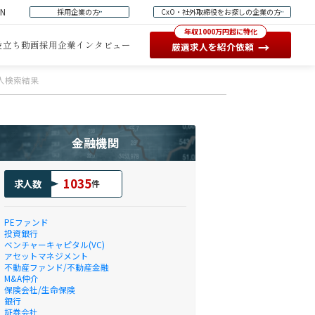
EN
採用企業の方
CxO・社外取締役をお探しの企業の方
年収1000万円超に特化
役立ち動画
採用企業インタビュー
→
厳選求人を紹介依頼
求人検索結果
金融機関
1035
求人数
件
PEファンド
投資銀行
ベンチャーキャピタル(VC)
アセットマネジメント
不動産ファンド/不動産金融
M&A仲介
保険会社/生命保険
銀行
証券会社