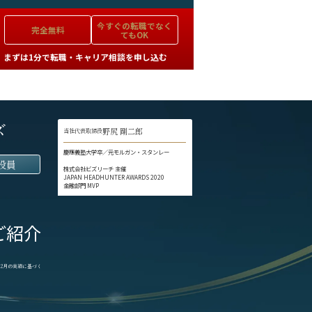
今すぐの
転職でなく
完全無料
てもOK
まずは1分で転職・キャリア相談を申し込む
ズ
野尻 剛二郎
当社代表取締役
慶應義塾大学卒／元モルガン・スタンレー
役員
株式会社ビズリーチ 主催
JAPAN HEADHUNTER AWARDS 2020
金融部門 MVP
ご紹介
1-12月の実績に基づく