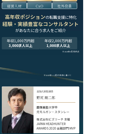
経営人材
CxO
社外役員
高年収ポジション
の転職支援に特化
経験・実績豊富なコンサルタント
が
あなたに合う求人をご紹介
年収1,000万円超
年収2,000万円超
3,000求人以上
1,000求人以上
※2025年9月末時点
※2024年1-12月の実績に基づく
当社代表取締役
野尻 剛二郎
慶應義塾大学卒
元モルガン・スタンレー
株式会社ビズリーチ 主催
JAPAN HEADHUNTER
AWARDS 2020 金融部門 MVP