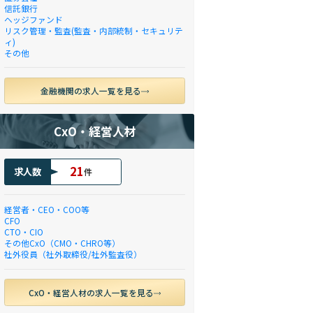
信託銀行
ヘッジファンド
リスク管理・監査(監査・内部統制・セキュリテ
ィ)
その他
金融機関の求人一覧を見る
CxO・経営人材
21
求人数
件
経営者・CEO・COO等
CFO
CTO・CIO
その他CxO（CMO・CHRO等）
社外役員（社外取締役/社外監査役）
CxO・経営人材の求人一覧を見る