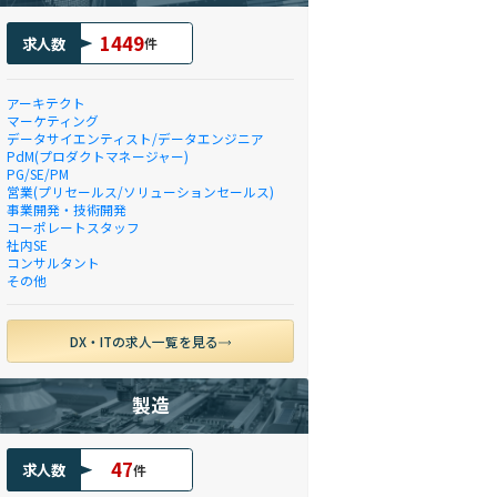
1449
求人数
件
アーキテクト
マーケティング
データサイエンティスト/データエンジニア
PdM(プロダクトマネージャー)
PG/SE/PM
営業(プリセールス/ソリューションセールス)
事業開発・技術開発
コーポレートスタッフ
社内SE
コンサルタント
その他
DX・ITの求人一覧を見る
製造
47
求人数
件