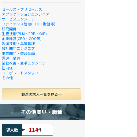
セールス・プリセールス
アプリケーションエンジニア
サービスエンジニア
ファイナンス管理(CFO・財務等)
研究開発
生産技術(PLM・ERP・SAP)
企業経営(CEO・COO等)
製造技術・品質管理
設計開発エンジニア
事業開発・製品企画
調達・購買
業務改善・変革エンジニア
社内SE
コーポレートスタッフ
その他
製造の求人一覧を見る
その他業界・職種
114
求人数
件