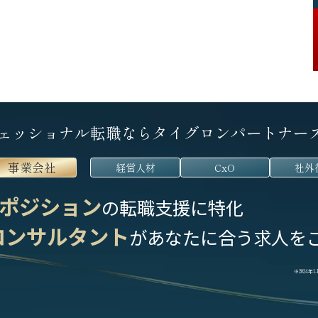
ェッショナル転職なら
タイグロンパートナー
事業会社
経営人材
CxO
社外
ポジション
の転職支援に特化
コンサルタント
が
あなたに合う求人を
※2024年