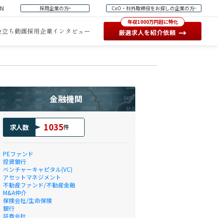
EN
採用企業の方
CxO・社外取締役をお探しの企業の方
年収1000万円超に特化
役立ち動画
採用企業インタビュー
→
厳選求人を紹介依頼
金融機関
1035
求人数
件
PEファンド
投資銀行
ベンチャーキャピタル(VC)
アセットマネジメント
不動産ファンド/不動産金融
M&A仲介
保険会社/生命保険
銀行
証券会社