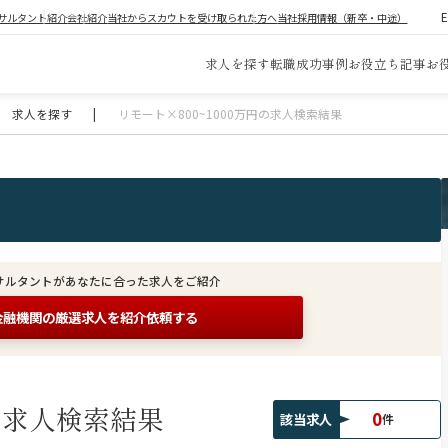
サルタント紹介
会社紹介
当社からスカウトを受け取られた方へ
当社採用情報（新卒・中途）
求人を探す
転職成功事例
お役立ち記事
お
求人を探す
|
リモート×800~1000万円の求人検索結果
サルタントがあなたに合った求人をご紹介
金融機関の
厳選求人を紹介依頼する
の求人検索結果
0
該当求人
件