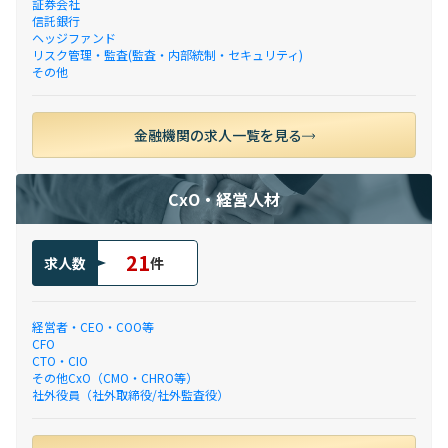
証券会社
信託銀行
ヘッジファンド
リスク管理・監査(監査・内部統制・セキュリティ)
その他
金融機関の求人一覧を見る
CxO・経営人材
21
求人数
件
経営者・CEO・COO等
CFO
CTO・CIO
その他CxO（CMO・CHRO等）
社外役員（社外取締役/社外監査役）