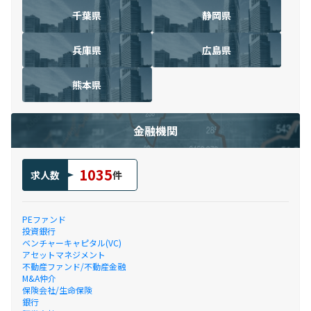
千葉県
静岡県
兵庫県
広島県
熊本県
金融機関
1035
求人数
件
PEファンド
投資銀行
ベンチャーキャピタル(VC)
アセットマネジメント
不動産ファンド/不動産金融
M&A仲介
保険会社/生命保険
銀行