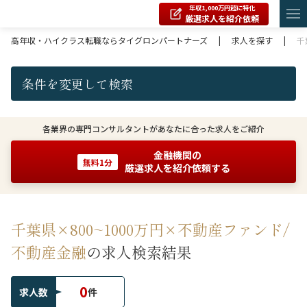
年収1,000万円超に特化
厳選求人を紹介依頼
高年収・ハイクラス転職ならタイグロンパートナーズ
|
求人を探す
|
千
条件を変更して検索
各業界の専門コンサルタントがあなたに合った求人をご紹介
金融機関の
無料1分
厳選求人を紹介依頼する
千葉県×800~1000万円×不動産ファンド/
不動産金融
の求人検索結果
0
求人数
件