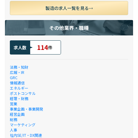
製造の求人一覧を見る
その他業界・職種
114
求人数
件
法務・知財
広報・IR
GRC
情報通信
エネルギー
ポストコンサル
経理・財務
営業
事業企画・事業開発
経営企画
総務
マーケティング
人事
社内SE/IT・DX関連