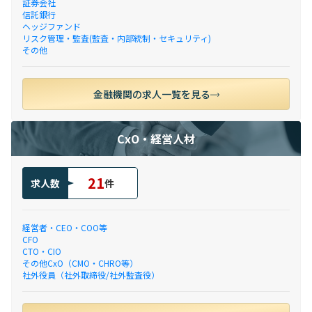
証券会社
信託銀行
ヘッジファンド
リスク管理・監査(監査・内部統制・セキュリティ)
その他
金融機関の求人一覧を見る
CxO・経営人材
21
求人数
件
経営者・CEO・COO等
CFO
CTO・CIO
その他CxO（CMO・CHRO等）
社外役員（社外取締役/社外監査役）