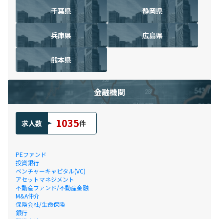
千葉県
静岡県
兵庫県
広島県
熊本県
金融機関
1035
求人数
件
PEファンド
投資銀行
ベンチャーキャピタル(VC)
アセットマネジメント
不動産ファンド/不動産金融
M&A仲介
保険会社/生命保険
銀行