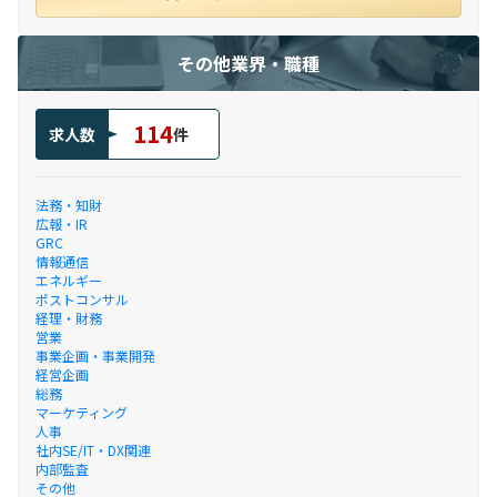
その他業界・職種
114
求人数
件
法務・知財
広報・IR
GRC
情報通信
エネルギー
ポストコンサル
経理・財務
営業
事業企画・事業開発
経営企画
総務
マーケティング
人事
社内SE/IT・DX関連
内部監査
その他