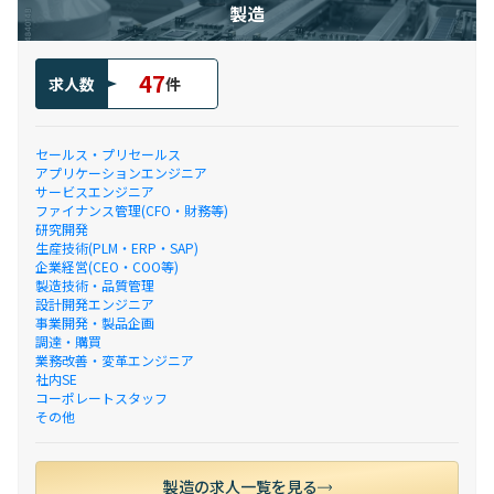
製造
47
求人数
件
セールス・プリセールス
アプリケーションエンジニア
サービスエンジニア
ファイナンス管理(CFO・財務等)
研究開発
生産技術(PLM・ERP・SAP)
企業経営(CEO・COO等)
製造技術・品質管理
設計開発エンジニア
事業開発・製品企画
調達・購買
業務改善・変革エンジニア
社内SE
コーポレートスタッフ
その他
製造の求人一覧を見る