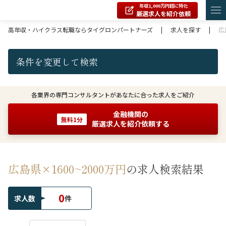
年収1,000万円超に特化
厳選求人を紹介依頼
高年収・ハイクラス転職ならタイグロンパートナーズ
|
求人を探す
|
広
条件を変更して検索
各業界の専門コンサルタントがあなたに合った求人をご紹介
金融機関の
無料1分
厳選求人を紹介依頼する
広島県×1600~2000万円
の求人検索結果
0
求人数
件