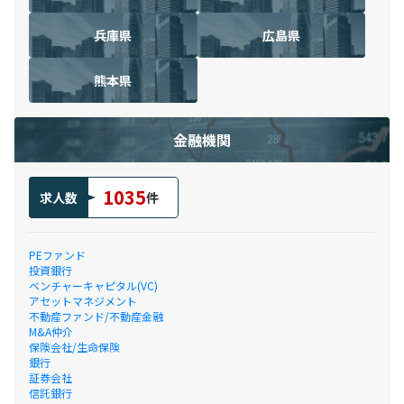
兵庫県
広島県
熊本県
金融機関
1035
求人数
件
PEファンド
投資銀行
ベンチャーキャピタル(VC)
アセットマネジメント
不動産ファンド/不動産金融
M&A仲介
保険会社/生命保険
銀行
証券会社
信託銀行