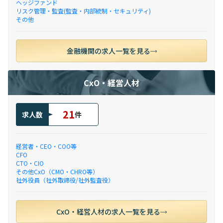
ヘッジファンド
リスク管理・監査(監査・内部統制・セキュリティ)
その他
金融機関の求人一覧を見る
CxO・経営人材
21
求人数
件
経営者・CEO・COO等
CFO
CTO・CIO
その他CxO（CMO・CHRO等）
社外役員（社外取締役/社外監査役）
CxO・経営人材の求人一覧を見る