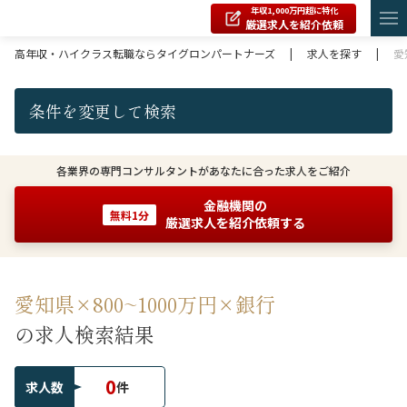
年収1,000万円超に特化
厳選求人を紹介依頼
高年収・ハイクラス転職ならタイグロンパートナーズ
|
求人を探す
|
愛
条件を変更して検索
各業界の専門コンサルタントがあなたに合った求人をご紹介
金融機関の
無料1分
厳選求人を紹介依頼する
愛知県×800~1000万円×銀行
の求人検索結果
0
求人数
件