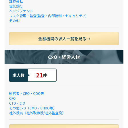
証券会社
信託銀行
ヘッジファンド
リスク管理・監査(監査・内部統制・セキュリティ)
その他
金融機関の求人一覧を見る
CxO・経営人材
21
求人数
件
経営者・CEO・COO等
CFO
CTO・CIO
その他CxO（CMO・CHRO等）
社外役員（社外取締役/社外監査役）