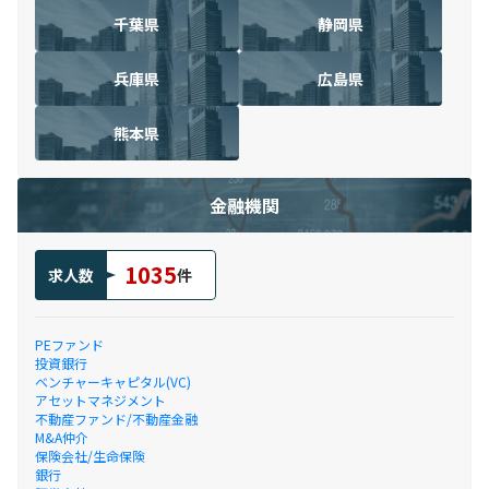
千葉県
静岡県
兵庫県
広島県
熊本県
金融機関
1035
求人数
件
PEファンド
投資銀行
ベンチャーキャピタル(VC)
アセットマネジメント
不動産ファンド/不動産金融
M&A仲介
保険会社/生命保険
銀行