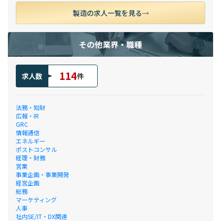
製造の求人一覧を見る
その他業界・職種
114
求人数
件
法務・知財
広報・IR
GRC
情報通信
エネルギー
ポストコンサル
経理・財務
営業
事業企画・事業開発
経営企画
総務
マーケティング
人事
社内SE/IT・DX関連