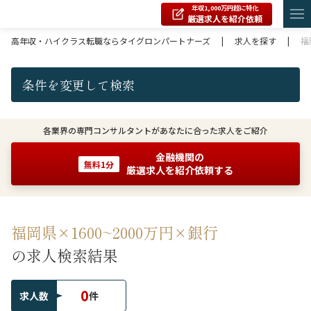
年収1,000万円超に特化
厳選求人を紹介依頼
高年収・ハイクラス転職ならタイグロンパートナーズ
|
求人を探す
|
福
条件を変更して検索
各業界の専門コンサルタントがあなたに合った求人をご紹介
金融機関の
無料1分
厳選求人を紹介依頼する
福岡県×1600~2000万円×銀行
の求人検索結果
0
求人数
件