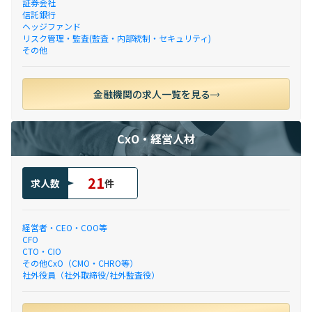
証券会社
信託銀行
ヘッジファンド
リスク管理・監査(監査・内部統制・セキュリティ)
その他
金融機関の求人一覧を見る
CxO・経営人材
21
求人数
件
経営者・CEO・COO等
CFO
CTO・CIO
その他CxO（CMO・CHRO等）
社外役員（社外取締役/社外監査役）