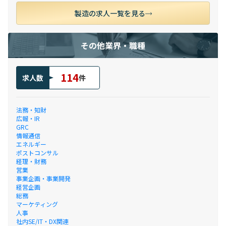
製造の求人一覧を見る
その他業界・職種
114
求人数
件
法務・知財
広報・IR
GRC
情報通信
エネルギー
ポストコンサル
経理・財務
営業
事業企画・事業開発
経営企画
総務
マーケティング
人事
社内SE/IT・DX関連