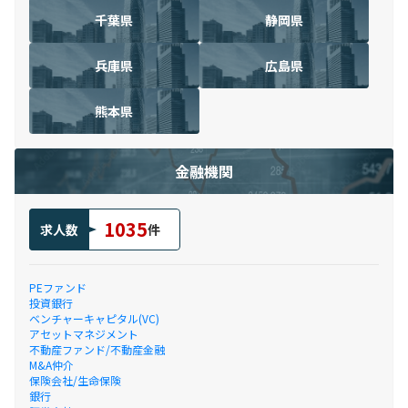
千葉県
静岡県
兵庫県
広島県
熊本県
金融機関
1035
求人数
件
PEファンド
投資銀行
ベンチャーキャピタル(VC)
アセットマネジメント
不動産ファンド/不動産金融
M&A仲介
保険会社/生命保険
銀行