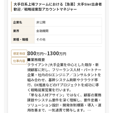
大手日系上場ファームにおける【急募】大手SIer出身者
歓迎／戦略提案型アカウントマネジャー
企業名
非公開
業界
金融機関
業種・職種
その他
800
1300
万円〜
万円
想定年収
■業務概要
仕事内容
クライアント/大手企業を中心とした既存・新
規顧客に対し、フリーランス人材・パートナー
企業・社内のSIエンジニア／コンサルタントを
組み合わせ、基幹システム刷新やクラウド移
行、DX推進などのITプロジェクトを成功に導
く戦略提案営業を行います。
「単なる人材アサイン」ではなく、顧客の業務
課題やシステム要件を深く理解し、要件定義・
ソリューション設計・開発体制構築・導入・運
用改善まで、一気通貫で関与します。
⋯