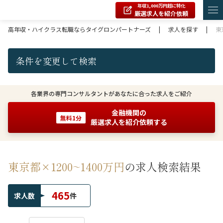
年収1,000万円超に特化
厳選求人を紹介依頼
高年収・ハイクラス転職ならタイグロンパートナーズ
|
求人を探す
|
東
条件を変更して検索
各業界の専門コンサルタントがあなたに合った求人をご紹介
金融機関の
無料1分
厳選求人を紹介依頼する
東京都×1200~1400万円
の求人検索結果
465
求人数
件