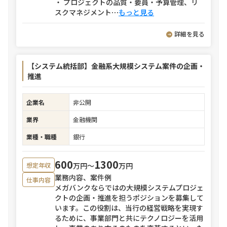
・ プロジェクトの品質・要員・予算管理、リ
スクマネジメント
⋯
もっと見る
詳細を見る
【システム統括部】金融系大規模システム案件の企画・
推進
企業名
非公開
業界
金融機関
業種・職種
銀行
600
1300
万円〜
万円
想定年収
業務内容、案件例
仕事内容
メガバンクならではの大規模システムプロジェ
クトの企画・推進を担うポジションを募集して
います。この役割は、当行の経営戦略を実現す
るために、事業部門と共にテクノロジーを活用