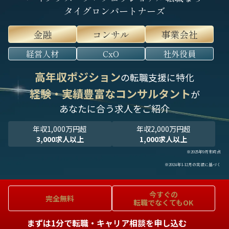
タイグロンパートナーズ
金融
コンサル
事業会社
経営人材
CxO
社外役員
高年収ポジション
の転職支援に特化
経験・実績豊富なコンサルタント
が
あなたに合う求人をご紹介
年収1,000万円超
年収2,000万円超
3,000求人以上
1,000求人以上
※2025年9月末時点
※2024年1-12月の実績に基づく
今すぐの
完全無料
転職でなくてもOK
まずは1分で転職・キャリア相談を申し込む