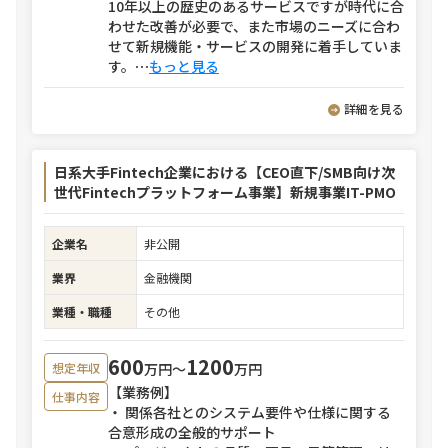
10年以上の歴史のあるサービスですが時代に合
わせた改善が必要で、また市場のニーズに合わ
せて新規機能・サービスの開発に着手していま
す。
⋯
もっと見る
詳細を見る
日系大手Fintech企業における【CEO直下/SMB向け次
世代Fintechプラットフォーム事業】新規事業IT-PMO
企業名
非公開
業界
金融機関
業種・職種
その他
600
1200
万円〜
万円
想定年収
【業務例】
仕事内容
・ 関係各社とのシステム要件や仕様に関する
合意形成の全般的サポート