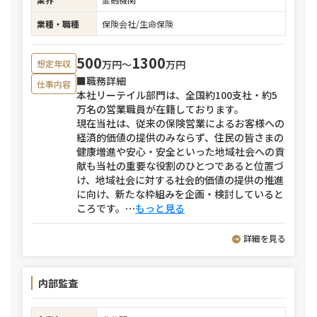
業種・職種
保険会社/生命保険
500
1300
万円〜
万円
想定年収
■職務詳細
仕事内容
本社リーテイル部門は、全国約100支社・約5
万名の営業職員が在籍しております。
現在当社は、従来の保険営業によるお客様への
経済的価値の提供のみならず、住民の皆さまの
健康増進や安心・安全といった地域社会への貢
献も当社の重要な役割のひとつであると位置づ
け、地域社会に対する社会的価値の提供の推進
に向け、新たな枠組みを企画・検討していると
ころです。
⋯
もっと見る
詳細を見る
内部監査