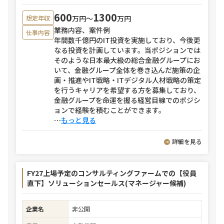
600
1300
万円〜
万円
想定年収
業務内容、案件例
仕事内容
年間数千億円のIT投資を実施しており、今後更
なる投資を計画しています。当ポジションでは
そのような日本最大級の総合金融グループにお
いて、金融グループ全体を巻き込んだ施策の企
画・推進やIT戦略・ITデジタル人材戦略の策定
を行うキャリアを希望する方を募集しており、
金融グループを命運を握る経営目線でのポジシ
ョンで経験を積むことができます。
⋯
もっと見る
詳細を見る
FY27上場予定のコンサルティングファームでの【役員
直下】ソリューションセールス(マネージャー候補)
企業名
非公開