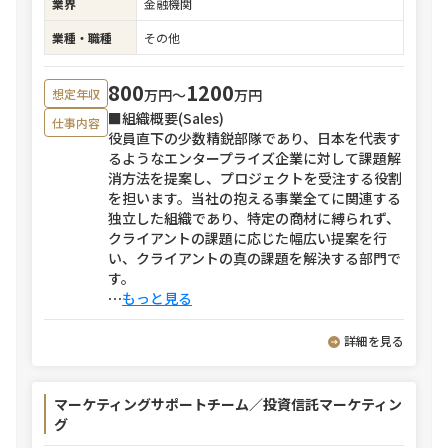
業界
金融機関
業種・職種
その他
800
1200
万円〜
万円
想定年収
■組織概要(Sales)
仕事内容
役員直下の少数精鋭部隊であり、日本を代表す
るようなエンタープライズ企業に対して課題解
消方法を提案し、プロジェクトを受注する役割
を担います。当社の抱える事業全てに関連する
独立した組織であり、特定の商材に縛られず、
クライアントの課題に応じた幅広い提案を行
い、クライアントの真の課題を解決する部門で
す。
⋯
もっと見る
詳細を見る
マーケティングサポートチーム／投資信託マーケティン
グ