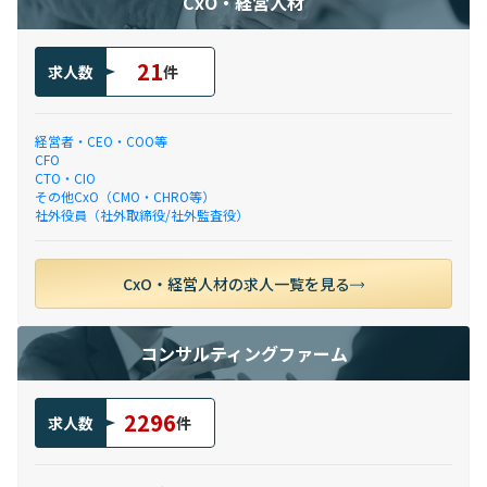
CxO・経営人材
21
求人数
件
経営者・CEO・COO等
CFO
CTO・CIO
その他CxO（CMO・CHRO等）
社外役員（社外取締役/社外監査役）
CxO・経営人材の求人一覧を見る
コンサルティングファーム
2296
求人数
件