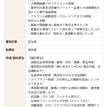
・大規模組織でのマネジメント経験
・業界内の意思決定層やパートナー企業との信頼関係を
活かした案件推進経験
・アカウント戦略策定〜クロージングまでの経験
求める人物像
・顧客の課題解決に最後まで責任を持ちたい方
・裁量ある環境でスピード感を持って成果を出したい方
・提案の幅を広げ、制約なく最適解を提供したい方
雇用形態
正社員
勤務地
東京都
待遇/福利厚生
【福利厚生】
・各種社会保険完備（雇用・労災・健康・厚生年金）
・確定拠出年金制度（個人給与から401Kに拠出可能、会
社補助あり）
・社員持株会制度（拠出金の10％を会社補助）
・ライブラリー制度（200冊以上の書籍を自由にレンタ
ルできます）
・資格取得制度（業務に付随する資格の受験料・維持費
を会社が支援します）
・部活動（ゴルフ部、フットサル部など）
・会員制リゾートホテルの利用（エクシブなど）
・保養施設・スポーツクラブなどの会員利用（関東ITソ