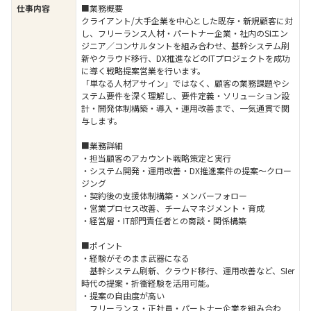
仕事内容
■業務概要
クライアント/大手企業を中心とした既存・新規顧客に対
し、フリーランス人材・パートナー企業・社内のSIエン
ジニア／コンサルタントを組み合わせ、基幹システム刷
新やクラウド移行、DX推進などのITプロジェクトを成功
に導く戦略提案営業を行います。
「単なる人材アサイン」ではなく、顧客の業務課題やシ
ステム要件を深く理解し、要件定義・ソリューション設
計・開発体制構築・導入・運用改善まで、一気通貫で関
与します。
■業務詳細
・担当顧客のアカウント戦略策定と実行
・システム開発・運用改善・DX推進案件の提案〜クロー
ジング
・契約後の支援体制構築・メンバーフォロー
・営業プロセス改善、チームマネジメント・育成
・経営層・IT部門責任者との商談・関係構築
■ポイント
・経験がそのまま武器になる
基幹システム刷新、クラウド移行、運用改善など、SIer
時代の提案・折衝経験を活用可能。
・提案の自由度が高い
フリーランス・正社員・パートナー企業を組み合わ