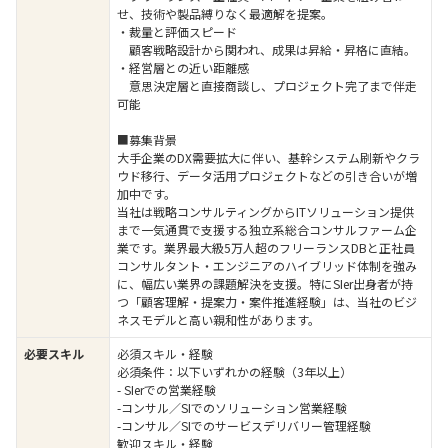
せ、技術や製品縛りなく最適解を提案。
・裁量と評価スピード
顧客戦略設計から関われ、成果は昇給・昇格に直結。
・経営層との近い距離感
意思決定層と直接商談し、プロジェクト完了まで伴走
可能
■募集背景
大手企業のDX需要拡大に伴い、基幹システム刷新やクラ
ウド移行、データ活用プロジェクトなどの引き合いが増
加中です。
当社は戦略コンサルティングからITソリューション提供
まで一気通貫で支援する独立系総合コンサルファーム企
業です。業界最大級5万人超のフリーランスDBと正社員
コンサルタント・エンジニアのハイブリッド体制を強み
に、幅広い業界の課題解決を支援。特にSIer出身者が持
つ「顧客理解・提案力・案件推進経験」は、当社のビジ
ネスモデルと高い親和性があります。
必要スキル
必須スキル・経験
必須条件：以下いずれかの経験（3年以上）
- SIerでの営業経験
-コンサル／SIでのソリューション営業経験
-コンサル／SIでのサービスデリバリー管理経験
歓迎スキル・経験