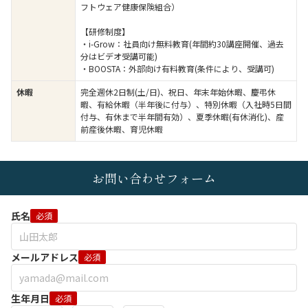
フトウェア健康保険組合）
【研修制度】
・i-Grow：社員向け無料教育(年間約30講座開催、過去
分はビデオ受講可能)
・BOOSTA：外部向け有料教育(条件により、受講可)
休暇
完全週休2日制(土/日)、祝日、年末年始休暇、慶弔休
暇、有給休暇（半年後に付与）、特別休暇（入社時5日間
付与、有休まで半年間有効）、夏季休暇(有休消化)、産
前産後休暇、育児休暇
お問い合わせフォーム
氏名
必須
メールアドレス
必須
生年月日
必須