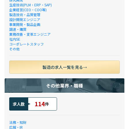
生産技術(PLM・ERP・SAP)
企業経営(CEO・COO等)
製造技術・品質管理
設計開発エンジニア
事業開発・製品企画
調達・購買
業務改善・変革エンジニア
社内SE
コーポレートスタッフ
その他
製造の求人一覧を見る
その他業界・職種
114
求人数
件
法務・知財
広報・IR