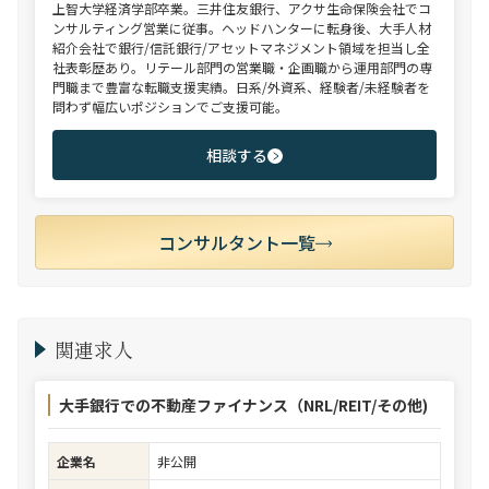
上智大学経済学部卒業。三井住友銀行、アクサ生命保険会社でコ
ンサルティング営業に従事。ヘッドハンターに転身後、大手人材
紹介会社で銀行/信託銀行/アセットマネジメント領域を担当し全
社表彰歴あり。リテール部門の営業職・企画職から運用部門の専
門職まで豊富な転職支援実績。日系/外資系、経験者/未経験者を
問わず幅広いポジションでご支援可能。
相談する
コンサルタント一覧
関連求人
大手銀行での不動産ファイナンス（NRL/REIT/その他)
企業名
非公開