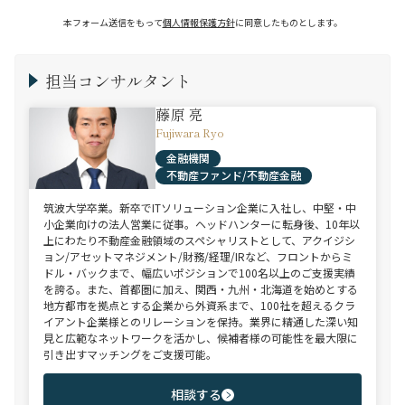
本フォーム送信をもって
個人情報保護方針
に同意したものとします。
担当コンサルタント
藤原 亮
Fujiwara Ryo
金融機関
不動産ファンド/不動産金融
筑波大学卒業。新卒でITソリューション企業に入社し、中堅・中
小企業向けの法人営業に従事。ヘッドハンターに転身後、10年以
上にわたり不動産金融領域のスペシャリストとして、アクイジシ
ョン/アセットマネジメント/財務/経理/IRなど、フロントからミ
ドル・バックまで、幅広いポジションで100名以上のご支援実績
を誇る。また、首都圏に加え、関西・九州・北海道を始めとする
地方都市を拠点とする企業から外資系まで、100社を超えるクラ
イアント企業様とのリレーションを保持。業界に精通した深い知
見と広範なネットワークを活かし、候補者様の可能性を最大限に
引き出すマッチングをご支援可能。
相談する