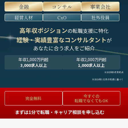
金融
コンサル
事業会社
経営人材
CxO
社外役員
高年収ポジション
の転職支援に特化
経験・実績豊富なコンサルタント
が
あなたに合う求人をご紹介
年収1,000万円超
年収2,000万円超
3,000求人以上
1,000求人以上
※2025年9月末時点
※2024年1-12月の実績に基づく
今すぐの
完全無料
転職でなくてもOK
まずは1分で転職・キャリア相談を申し込む