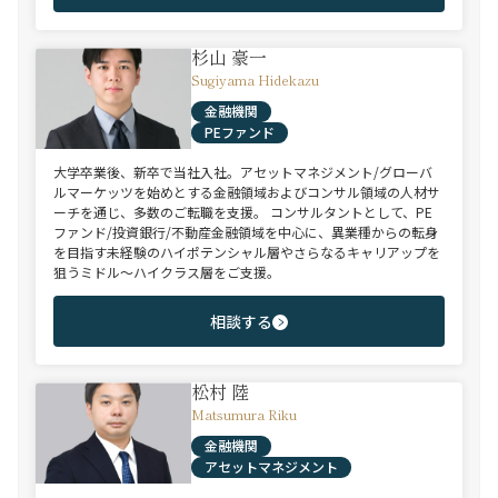
杉山 豪一
Sugiyama Hidekazu
金融機関
PEファンド
大学卒業後、新卒で当社入社。アセットマネジメント/グローバ
ルマーケッツを始めとする金融領域およびコンサル領域の人材サ
ーチを通じ、多数のご転職を支援。 コンサルタントとして、PE
ファンド/投資銀行/不動産金融領域を中心に、異業種からの転身
を目指す未経験のハイポテンシャル層やさらなるキャリアップを
狙うミドル～ハイクラス層をご支援。
相談する
松村 陸
Matsumura Riku
金融機関
アセットマネジメント