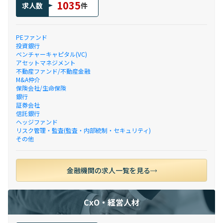
1035
求人数
件
PEファンド
投資銀行
ベンチャーキャピタル(VC)
アセットマネジメント
不動産ファンド/不動産金融
M&A仲介
保険会社/生命保険
銀行
証券会社
信託銀行
ヘッジファンド
リスク管理・監査(監査・内部統制・セキュリティ)
その他
金融機関の求人一覧を見る
CxO・経営人材