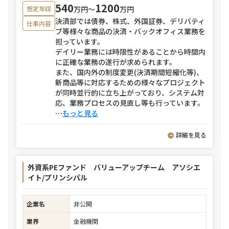
540
1200
万円〜
万円
想定年収
決済部では債券、株式、外国証券、デリバティ
仕事内容
ブ等様々な商品の決済・バックオフィス業務を
担っています。
デイリー業務には時限性があることから時間内
に正確な業務の遂行が求められます。
また、国内外の制度変更(決済期間短縮化等)、
新商品等に対応するための様々なプロジェクト
が同時並行的に立ち上がっており、システム対
応、業務プロセスの見直し等も行っています。
⋯
もっと見る
詳細を見る
外資系PEファンド バリューアップチーム アソシエ
イト/プリンシパル
企業名
非公開
業界
金融機関