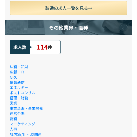
製造の求人一覧を見る
その他業界・職種
114
求人数
件
法務・知財
広報・IR
GRC
情報通信
エネルギー
ポストコンサル
経理・財務
営業
事業企画・事業開発
経営企画
総務
マーケティング
人事
社内SE/IT・DX関連