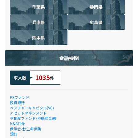
千葉県
静岡県
兵庫県
広島県
熊本県
金融機関
1035
求人数
件
PEファンド
投資銀行
ベンチャーキャピタル(VC)
アセットマネジメント
不動産ファンド/不動産金融
M&A仲介
保険会社/生命保険
銀行