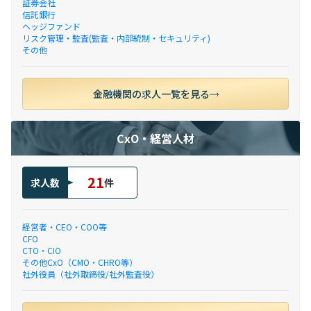
証券会社
信託銀行
ヘッジファンド
リスク管理・監査(監査・内部統制・セキュリティ)
その他
金融機関の求人一覧を見る
CxO・経営人材
21
求人数
件
経営者・CEO・COO等
CFO
CTO・CIO
その他CxO（CMO・CHRO等）
社外役員（社外取締役/社外監査役）