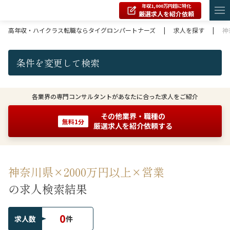
年収1,000万円超に特化
厳選求人を紹介依頼
高年収・ハイクラス転職ならタイグロンパートナーズ
|
求人を探す
|
神
条件を変更して検索
各業界の専門コンサルタントがあなたに合った求人をご紹介
その他業界・職種の
無料1分
厳選求人を紹介依頼する
神奈川県×2000万円以上×営業
の求人検索結果
0
求人数
件