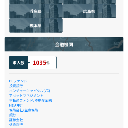
兵庫県
広島県
熊本県
金融機関
1035
求人数
件
PEファンド
投資銀行
ベンチャーキャピタル(VC)
アセットマネジメント
不動産ファンド/不動産金融
M&A仲介
保険会社/生命保険
銀行
証券会社
信託銀行