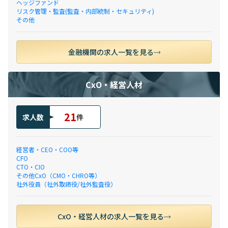
ヘッジファンド
リスク管理・監査(監査・内部統制・セキュリティ)
その他
金融機関の求人一覧を見る
CxO・経営人材
21
求人数
件
経営者・CEO・COO等
CFO
CTO・CIO
その他CxO（CMO・CHRO等）
社外役員（社外取締役/社外監査役）
CxO・経営人材の求人一覧を見る