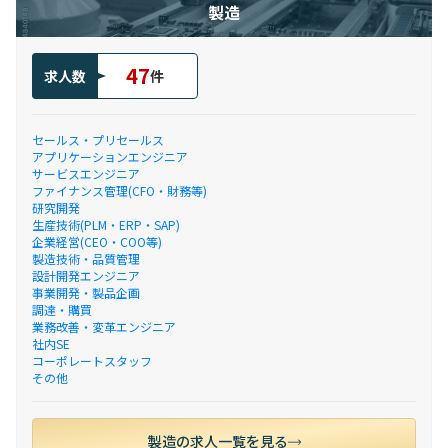
製造
47
求人数
件
セールス・プリセールス
アプリケーションエンジニア
サービスエンジニア
ファイナンス管理(CFO・財務等)
研究開発
生産技術(PLM・ERP・SAP)
企業経営(CEO・COO等)
製造技術・品質管理
設計開発エンジニア
事業開発・製品企画
調達・購買
業務改善・変革エンジニア
社内SE
コーポレートスタッフ
その他
製造の求人一覧を見る