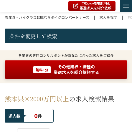
年収1,000万円超に特化
厳選求人を紹介依頼
高年収・ハイクラス転職ならタイグロンパートナーズ
|
求人を探す
|
熊
条件を変更して検索
各業界の専門コンサルタントがあなたに合った求人をご紹介
その他業界・職種の
無料1分
厳選求人を紹介依頼する
熊本県×2000万円以上
の求人検索結果
0
求人数
件