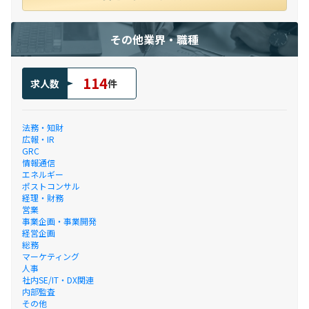
その他業界・職種
114
求人数
件
法務・知財
広報・IR
GRC
情報通信
エネルギー
ポストコンサル
経理・財務
営業
事業企画・事業開発
経営企画
総務
マーケティング
人事
社内SE/IT・DX関連
内部監査
その他