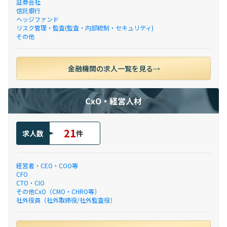
証券会社
信託銀行
ヘッジファンド
リスク管理・監査(監査・内部統制・セキュリティ)
その他
金融機関の求人一覧を見る
CxO・経営人材
21
求人数
件
経営者・CEO・COO等
CFO
CTO・CIO
その他CxO（CMO・CHRO等）
社外役員（社外取締役/社外監査役）