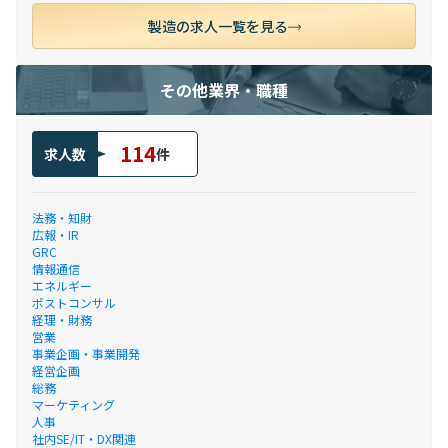
製造の求人一覧を見る
その他業界・職種
114
求人数
件
法務・知財
広報・IR
GRC
情報通信
エネルギー
ポストコンサル
経理・財務
営業
事業企画・事業開発
経営企画
総務
マーケティング
人事
社内SE/IT・DX関連