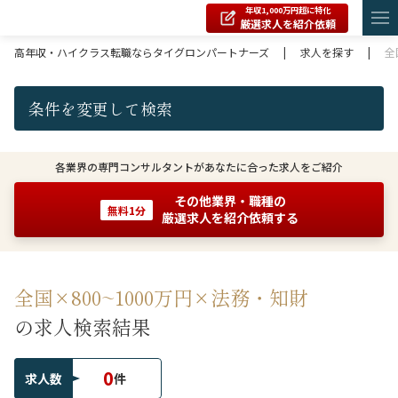
年収1,000万円超に特化
厳選求人を紹介依頼
高年収・ハイクラス転職ならタイグロンパートナーズ
|
求人を探す
|
全
条件を変更して検索
各業界の専門コンサルタントがあなたに合った求人をご紹介
その他業界・職種の
無料1分
厳選求人を紹介依頼する
全国×800~1000万円×法務・知財
の求人検索結果
0
求人数
件