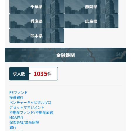
千葉県
静岡県
兵庫県
広島県
熊本県
金融機関
1035
求人数
件
PEファンド
投資銀行
ベンチャーキャピタル(VC)
アセットマネジメント
不動産ファンド/不動産金融
M&A仲介
保険会社/生命保険
銀行