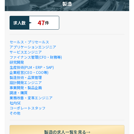
製造
47
求人数
件
セールス・プリセールス
アプリケーションエンジニア
サービスエンジニア
ファイナンス管理(CFO・財務等)
研究開発
生産技術(PLM・ERP・SAP)
企業経営(CEO・COO等)
製造技術・品質管理
設計開発エンジニア
事業開発・製品企画
調達・購買
業務改善・変革エンジニア
社内SE
コーポレートスタッフ
その他
製造の求人一覧を見る