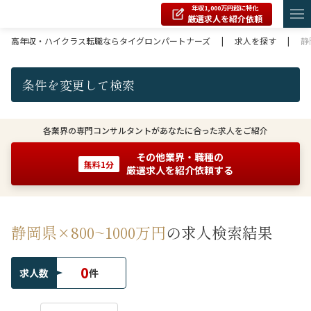
年収1,000万円超に特化
厳選求人を紹介依頼
高年収・ハイクラス転職ならタイグロンパートナーズ
|
求人を探す
|
静
条件を変更して検索
各業界の専門コンサルタントがあなたに合った求人をご紹介
その他業界・職種の
無料1分
厳選求人を紹介依頼する
静岡県×800~1000万円
の求人検索結果
0
求人数
件