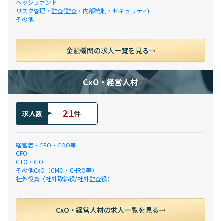
ヘッジファンド
リスク管理・監査(監査・内部統制・セキュリティ)
その他
金融機関の求人一覧を見る
CxO・経営人材
21
求人数
件
経営者・CEO・COO等
CFO
CTO・CIO
その他CxO（CMO・CHRO等）
社外役員（社外取締役/社外監査役）
CxO・経営人材の求人一覧を見る