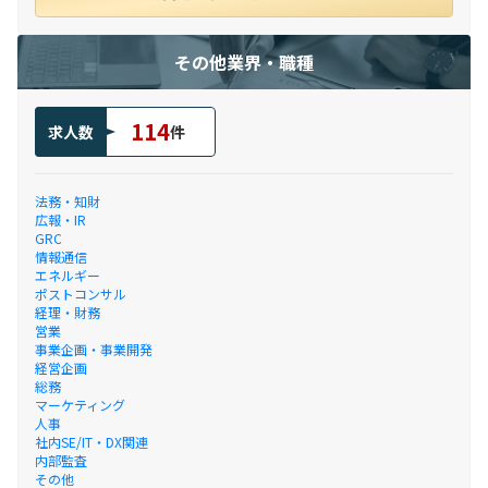
その他業界・職種
114
求人数
件
法務・知財
広報・IR
GRC
情報通信
エネルギー
ポストコンサル
経理・財務
営業
事業企画・事業開発
経営企画
総務
マーケティング
人事
社内SE/IT・DX関連
内部監査
その他