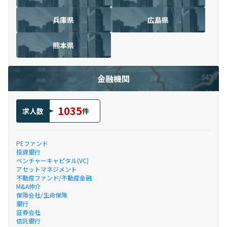
兵庫県
広島県
熊本県
金融機関
1035
求人数
件
PEファンド
投資銀行
ベンチャーキャピタル(VC)
アセットマネジメント
不動産ファンド/不動産金融
M&A仲介
保険会社/生命保険
銀行
証券会社
信託銀行