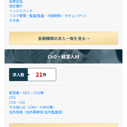
証券会社
信託銀行
ヘッジファンド
リスク管理・監査(監査・内部統制・セキュリティ)
その他
金融機関の求人一覧を見る
CxO・経営人材
21
求人数
件
経営者・CEO・COO等
CFO
CTO・CIO
その他CxO（CMO・CHRO等）
社外役員（社外取締役/社外監査役）