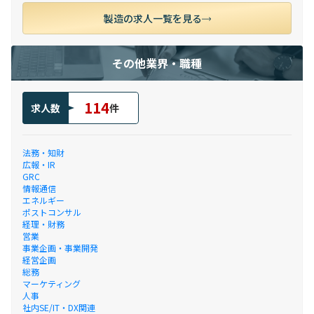
製造の求人一覧を見る
その他業界・職種
114
求人数
件
法務・知財
広報・IR
GRC
情報通信
エネルギー
ポストコンサル
経理・財務
営業
事業企画・事業開発
経営企画
総務
マーケティング
人事
社内SE/IT・DX関連