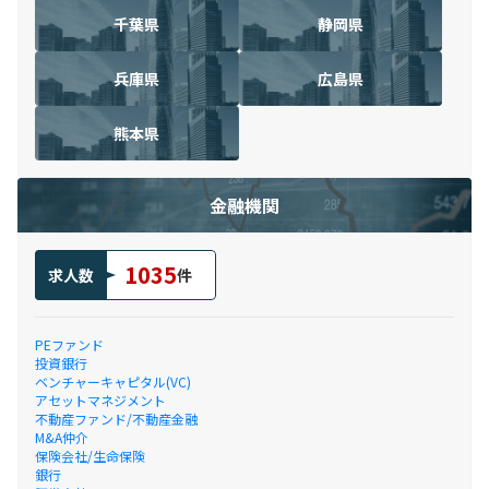
千葉県
静岡県
兵庫県
広島県
熊本県
金融機関
1035
求人数
件
PEファンド
投資銀行
ベンチャーキャピタル(VC)
アセットマネジメント
不動産ファンド/不動産金融
M&A仲介
保険会社/生命保険
銀行