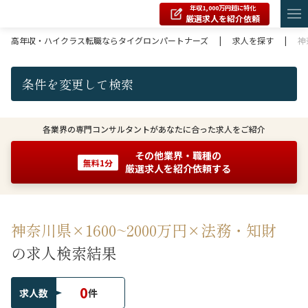
年収1,000万円超に特化
厳選求人を紹介依頼
高年収・ハイクラス転職ならタイグロンパートナーズ
|
求人を探す
|
神
条件を変更して検索
各業界の専門コンサルタントがあなたに合った求人をご紹介
その他業界・職種の
無料1分
厳選求人を紹介依頼する
神奈川県×1600~2000万円×法務・知財
の求人検索結果
0
求人数
件