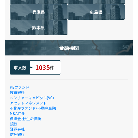
兵庫県
広島県
熊本県
金融機関
1035
求人数
件
PEファンド
投資銀行
ベンチャーキャピタル(VC)
アセットマネジメント
不動産ファンド/不動産金融
M&A仲介
保険会社/生命保険
銀行
証券会社
信託銀行