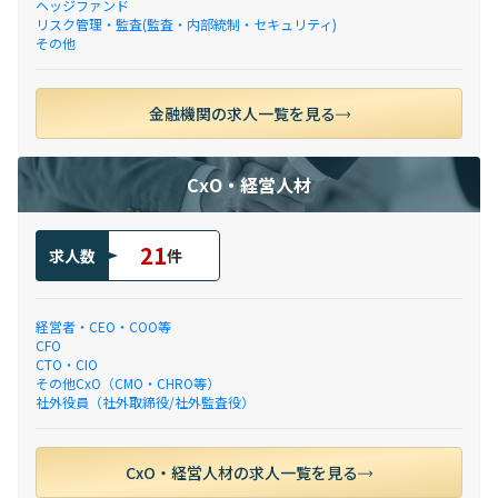
ヘッジファンド
リスク管理・監査(監査・内部統制・セキュリティ)
その他
金融機関の求人一覧を見る
CxO・経営人材
21
求人数
件
経営者・CEO・COO等
CFO
CTO・CIO
その他CxO（CMO・CHRO等）
社外役員（社外取締役/社外監査役）
CxO・経営人材の求人一覧を見る