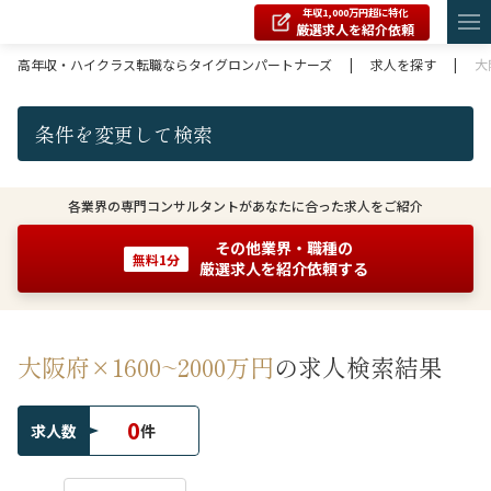
年収1,000万円超に特化
厳選求人を紹介依頼
高年収・ハイクラス転職ならタイグロンパートナーズ
|
求人を探す
|
大
条件を変更して検索
各業界の専門コンサルタントがあなたに合った求人をご紹介
その他業界・職種の
無料1分
厳選求人を紹介依頼する
大阪府×1600~2000万円
の求人検索結果
0
求人数
件