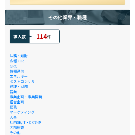
その他業界・職種
114
求人数
件
法務・知財
広報・IR
GRC
情報通信
エネルギー
ポストコンサル
経理・財務
営業
事業企画・事業開発
経営企画
総務
マーケティング
人事
社内SE/IT・DX関連
内部監査
その他