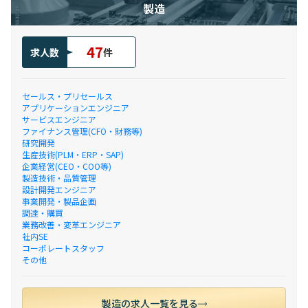
製造
47
求人数
件
セールス・プリセールス
アプリケーションエンジニア
サービスエンジニア
ファイナンス管理(CFO・財務等)
研究開発
生産技術(PLM・ERP・SAP)
企業経営(CEO・COO等)
製造技術・品質管理
設計開発エンジニア
事業開発・製品企画
調達・購買
業務改善・変革エンジニア
社内SE
コーポレートスタッフ
その他
製造の求人一覧を見る