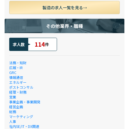
製造の求人一覧を見る
その他業界・職種
114
求人数
件
法務・知財
広報・IR
GRC
情報通信
エネルギー
ポストコンサル
経理・財務
営業
事業企画・事業開発
経営企画
総務
マーケティング
人事
社内SE/IT・DX関連