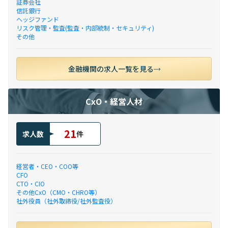
証券会社
信託銀行
ヘッジファンド
リスク管理・監査(監査・内部統制・セキュリティ)
その他
金融機関の求人一覧を見る
CxO・経営人材
21
求人数
件
経営者・CEO・COO等
CFO
CTO・CIO
その他CxO（CMO・CHRO等）
社外役員（社外取締役/社外監査役）