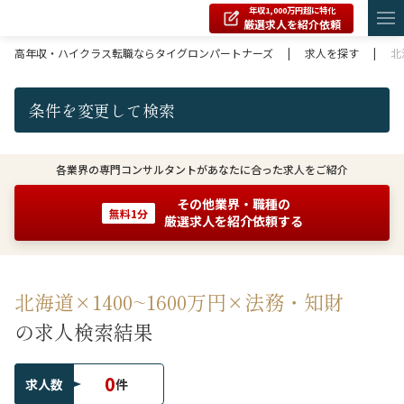
年収1,000万円超に特化
厳選求人を紹介依頼
高年収・ハイクラス転職ならタイグロンパートナーズ
|
求人を探す
|
北
条件を変更して検索
各業界の専門コンサルタントがあなたに合った求人をご紹介
その他業界・職種の
無料1分
厳選求人を紹介依頼する
北海道×1400~1600万円×法務・知財
の求人検索結果
0
求人数
件