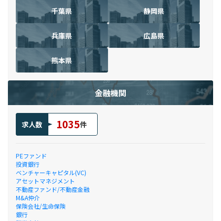
千葉県
静岡県
兵庫県
広島県
熊本県
金融機関
1035
求人数
件
PEファンド
投資銀行
ベンチャーキャピタル(VC)
アセットマネジメント
不動産ファンド/不動産金融
M&A仲介
保険会社/生命保険
銀行