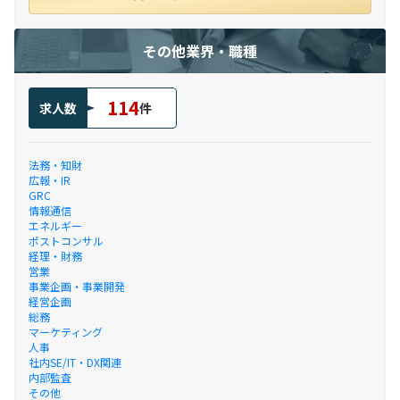
その他業界・職種
114
求人数
件
法務・知財
広報・IR
GRC
情報通信
エネルギー
ポストコンサル
経理・財務
営業
事業企画・事業開発
経営企画
総務
マーケティング
人事
社内SE/IT・DX関連
内部監査
その他