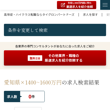
年収1,000万円超に特化
厳選求人を紹介依頼
高年収・ハイクラス転職ならタイグロンパートナーズ
|
求人を探す
|
愛
条件を変更して検索
各業界の専門コンサルタントがあなたに合った求人をご紹介
その他業界・職種の
無料1分
厳選求人を紹介依頼する
愛知県×1400~1600万円
の求人検索結果
0
求人数
件