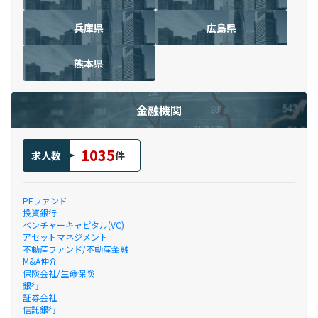
兵庫県
広島県
熊本県
金融機関
1035
求人数
件
PEファンド
投資銀行
ベンチャーキャピタル(VC)
アセットマネジメント
不動産ファンド/不動産金融
M&A仲介
保険会社/生命保険
銀行
証券会社
信託銀行