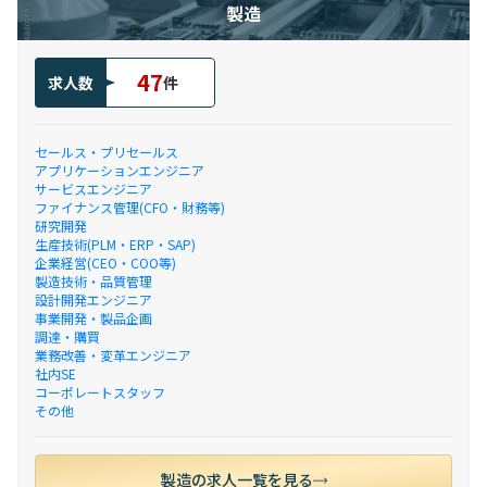
製造
47
求人数
件
セールス・プリセールス
アプリケーションエンジニア
サービスエンジニア
ファイナンス管理(CFO・財務等)
研究開発
生産技術(PLM・ERP・SAP)
企業経営(CEO・COO等)
製造技術・品質管理
設計開発エンジニア
事業開発・製品企画
調達・購買
業務改善・変革エンジニア
社内SE
コーポレートスタッフ
その他
製造の求人一覧を見る