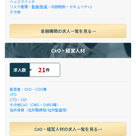
ヘッジファンド
リスク管理・監査(監査・内部統制・セキュリティ)
その他
金融機関の求人一覧を見る
CxO・経営人材
21
求人数
件
経営者・CEO・COO等
CFO
CTO・CIO
その他CxO（CMO・CHRO等）
社外役員（社外取締役/社外監査役）
CxO・経営人材の求人一覧を見る