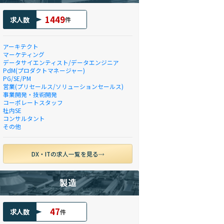
1449
求人数
件
アーキテクト
マーケティング
データサイエンティスト/データエンジニア
PdM(プロダクトマネージャー)
PG/SE/PM
営業(プリセールス/ソリューションセールス)
事業開発・技術開発
コーポレートスタッフ
社内SE
コンサルタント
その他
DX・ITの求人一覧を見る
製造
47
求人数
件