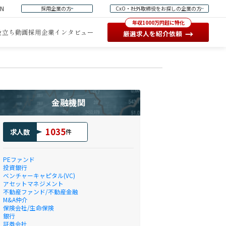
EN
採用企業の方
CxO・社外取締役をお探しの企業の方
年収1000万円超に特化
役立ち動画
採用企業インタビュー
→
厳選求人を紹介依頼
金融機関
1035
求人数
件
PEファンド
投資銀行
ベンチャーキャピタル(VC)
アセットマネジメント
不動産ファンド/不動産金融
M&A仲介
保険会社/生命保険
銀行
証券会社