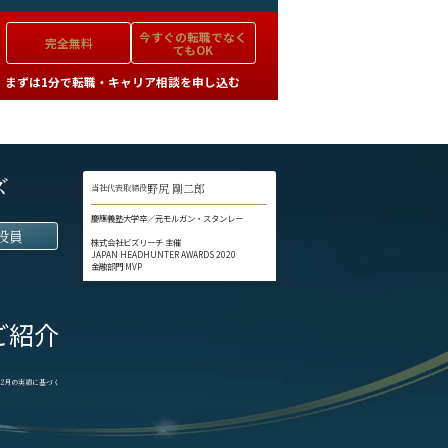
今すぐの
転職でなく
完全無料
てもOK
まずは1分で転職・キャリア相談を申し込む
ズ
野尻 剛二郎
当社代表取締役
慶應義塾大学卒／元モルガン・スタンレー
役員
株式会社ビズリーチ 主催
JAPAN HEADHUNTER AWARDS 2020
金融部門 MVP
ご紹介
1-12月の実績に基づく