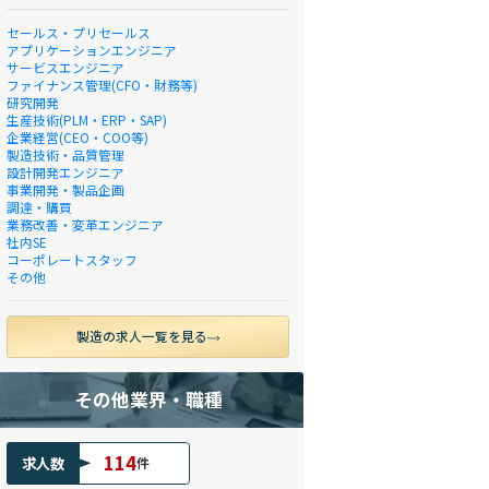
セールス・プリセールス
アプリケーションエンジニア
サービスエンジニア
ファイナンス管理(CFO・財務等)
研究開発
生産技術(PLM・ERP・SAP)
企業経営(CEO・COO等)
製造技術・品質管理
設計開発エンジニア
事業開発・製品企画
調達・購買
業務改善・変革エンジニア
社内SE
コーポレートスタッフ
その他
製造の求人一覧を見る
その他業界・職種
114
求人数
件