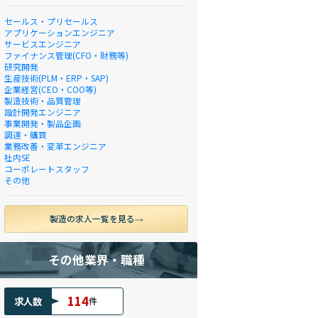
セールス・プリセールス
アプリケーションエンジニア
サービスエンジニア
ファイナンス管理(CFO・財務等)
研究開発
生産技術(PLM・ERP・SAP)
企業経営(CEO・COO等)
製造技術・品質管理
設計開発エンジニア
事業開発・製品企画
調達・購買
業務改善・変革エンジニア
社内SE
コーポレートスタッフ
その他
製造の求人一覧を見る
その他業界・職種
114
求人数
件