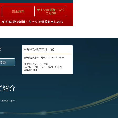
今すぐの
転職でなく
完全無料
てもOK
まずは1分で転職・キャリア相談を申し込む
ズ
野尻 剛二郎
当社代表取締役
慶應義塾大学卒／元モルガン・スタンレー
役員
株式会社ビズリーチ 主催
JAPAN HEADHUNTER AWARDS 2020
金融部門 MVP
ご紹介
1-12月の実績に基づく