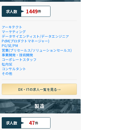
1449
求人数
件
アーキテクト
マーケティング
データサイエンティスト/データエンジニア
PdM(プロダクトマネージャー)
PG/SE/PM
営業(プリセールス/ソリューションセールス)
事業開発・技術開発
コーポレートスタッフ
社内SE
コンサルタント
その他
DX・ITの求人一覧を見る
製造
47
求人数
件