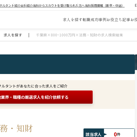
サルタント紹介
会社紹介
当社からスカウトを受け取られた方へ
当社採用情報（新卒・中途）
求人を探す
転職成功事例
お役立ち記事
お
求人を探す
|
千葉県×800~1000万円×法務・知財の求人検索結果
サルタントがあなたに合った求人をご紹介
他業界・職種の
厳選求人を紹介依頼する
法務・知財
0
該当求人
件