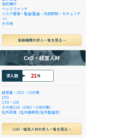
信託銀行
ヘッジファンド
リスク管理・監査(監査・内部統制・セキュリテ
ィ)
その他
金融機関の求人一覧を見る
CxO・経営人材
21
求人数
件
経営者・CEO・COO等
CFO
CTO・CIO
その他CxO（CMO・CHRO等）
社外役員（社外取締役/社外監査役）
CxO・経営人材の求人一覧を見る