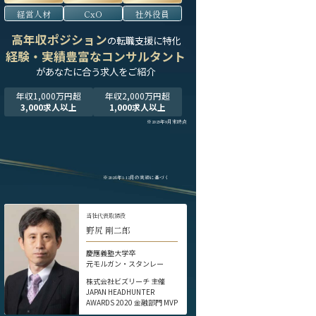
経営人材
CxO
社外役員
高年収ポジション
の転職支援に特化
経験・実績豊富なコンサルタント
が
あなたに合う求人をご紹介
年収1,000万円超
年収2,000万円超
3,000求人以上
1,000求人以上
※2025年9月末時点
※2024年1-12月の実績に基づく
当社代表取締役
野尻 剛二郎
慶應義塾大学卒
元モルガン・スタンレー
株式会社ビズリーチ 主催
JAPAN HEADHUNTER
AWARDS 2020 金融部門 MVP