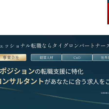
ェッショナル転職なら
タイグロンパートナー
事業会社
経営人材
CxO
社外
ポジション
の転職支援に特化
コンサルタント
が
あなたに合う求人を
※2024年