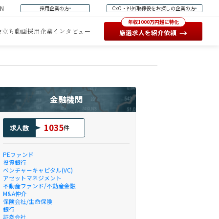
EN
採用企業の方
CxO・社外取締役をお探しの企業の方
年収1000万円超に特化
役立ち動画
採用企業インタビュー
→
厳選求人を紹介依頼
金融機関
1035
求人数
件
PEファンド
投資銀行
ベンチャーキャピタル(VC)
アセットマネジメント
不動産ファンド/不動産金融
M&A仲介
保険会社/生命保険
銀行
証券会社