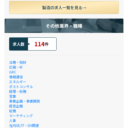
製造の求人一覧を見る
その他業界・職種
114
求人数
件
法務・知財
広報・IR
GRC
情報通信
エネルギー
ポストコンサル
経理・財務
営業
事業企画・事業開発
経営企画
総務
マーケティング
人事
社内SE/IT・DX関連