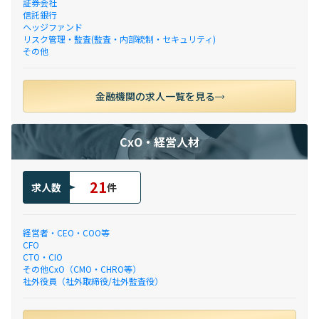
証券会社
信託銀行
ヘッジファンド
リスク管理・監査(監査・内部統制・セキュリティ)
その他
金融機関の求人一覧を見る
CxO・経営人材
21
求人数
件
経営者・CEO・COO等
CFO
CTO・CIO
その他CxO（CMO・CHRO等）
社外役員（社外取締役/社外監査役）