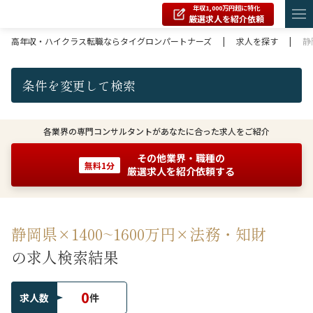
年収1,000万円超に特化
厳選求人を紹介依頼
高年収・ハイクラス転職ならタイグロンパートナーズ
|
求人を探す
|
静
条件を変更して検索
各業界の専門コンサルタントがあなたに合った求人をご紹介
その他業界・職種の
無料1分
厳選求人を紹介依頼する
静岡県×1400~1600万円×法務・知財
の求人検索結果
0
求人数
件