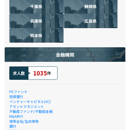
千葉県
静岡県
兵庫県
広島県
熊本県
金融機関
1035
求人数
件
PEファンド
投資銀行
ベンチャーキャピタル(VC)
アセットマネジメント
不動産ファンド/不動産金融
M&A仲介
保険会社/生命保険
銀行