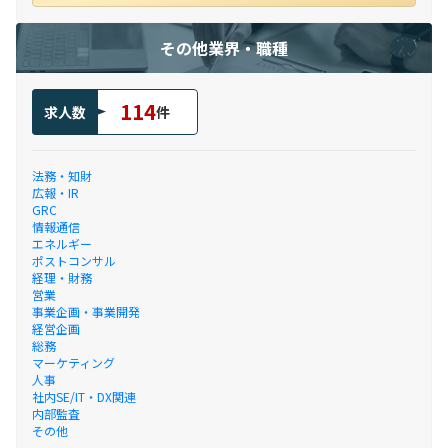
その他業界・職種
114
求人数
件
法務・知財
広報・IR
GRC
情報通信
エネルギー
ポストコンサル
経理・財務
営業
事業企画・事業開発
経営企画
総務
マーケティング
人事
社内SE/IT・DX関連
内部監査
その他