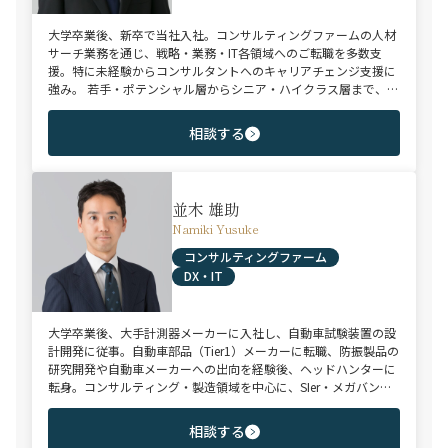
大学卒業後、新卒で当社入社。コンサルティングファームの人材
サーチ業務を通じ、戦略・業務・IT各領域へのご転職を多数支
援。特に未経験からコンサルタントへのキャリアチェンジ支援に
強み。 若手・ポテンシャル層からシニア・ハイクラス層まで、候
補者様のご志向と市場動向を踏まえ最適なキャリアをご提案させ
ていただきます。
相談する
並木 雄助
Namiki Yusuke
コンサルティングファーム
DX・IT
大学卒業後、大手計測器メーカーに入社し、自動車試験装置の設
計開発に従事。自動車部品（Tier1）メーカーに転職、防振製品の
研究開発や自動車メーカーへの出向を経験後、ヘッドハンターに
転身。コンサルティング・製造領域を中心に、SIer・メガバン
ク・VCなど幅広いご支援実績。 【受賞歴】 ・日経転職版
Performance Award Executive部門 MVP ・日系総合コンサルティ
相談する
ング企業 入社実績 個人賞受賞 ・外資系エンジニアリング企業 コ