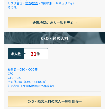
リスク管理・監査(監査・内部統制・セキュリティ)
その他
金融機関の求人一覧を見る
CxO・経営人材
21
求人数
件
経営者・CEO・COO等
CFO
CTO・CIO
その他CxO（CMO・CHRO等）
社外役員（社外取締役/社外監査役）
CxO・経営人材の求人一覧を見る