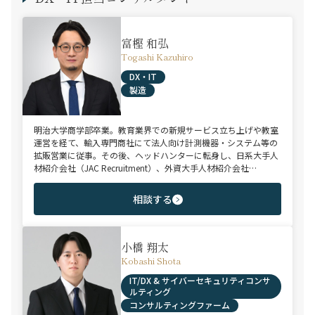
富樫 和弘
Togashi Kazuhiro
DX・IT
製造
明治大学商学部卒業。教育業界での新規サービス立ち上げや教室
運営を経て、輸入専門商社にて法人向け計測機器・システム等の
拡販営業に従事。その後、ヘッドハンターに転身し、日系大手人
材紹介会社（JAC Recruitment）、外資大手人材紹介会社
（Adecco）を経て当社に参画。 製造全般/プラントエンジニアリ
ング/物流/SIer/SaaSまで幅広い領域、職種全般でのご支援が可
相談する
能。これまで2500名超の候補者様と面談、200名を超える転職支
援実績を有する。
小橋 翔太
Kobashi Shota
IT/DX & サイバーセキュリティコンサ
ルティング
コンサルティングファーム