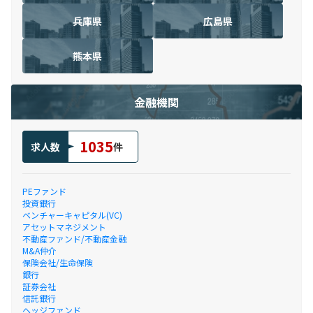
兵庫県
広島県
熊本県
金融機関
1035
求人数
件
PEファンド
投資銀行
ベンチャーキャピタル(VC)
アセットマネジメント
不動産ファンド/不動産金融
M&A仲介
保険会社/生命保険
銀行
証券会社
信託銀行
ヘッジファンド