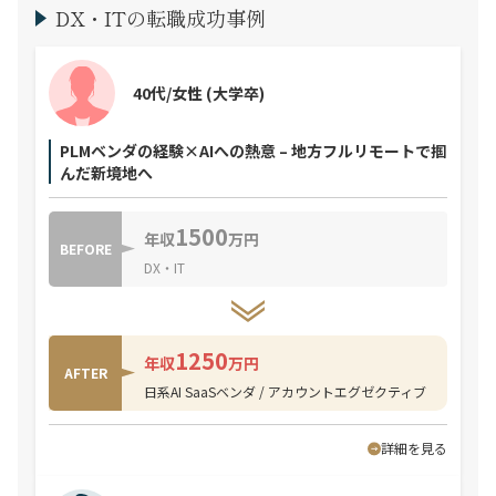
DX・ITの転職成功事例
40代/女性
(大学卒)
PLMベンダの経験×AIへの熱意 – 地方フルリモートで掴
んだ新境地へ
1500
年収
万円
BEFORE
DX・IT
1250
年収
万円
AFTER
日系AI SaaSベンダ / アカウントエグゼクティブ
詳細を見る