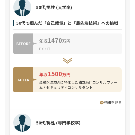
50代/男性
(大学卒)
50代で掴んだ「自己裁量」と「最先端技術」への挑戦
1470
年収
万円
BEFORE
DX・IT
1500
年収
万円
AFTER
金融×生成AIに特化した独立系ITコンサルファー
ム / セキュリティコンサルタント
詳細を見る
50代/男性
(専門学校卒)