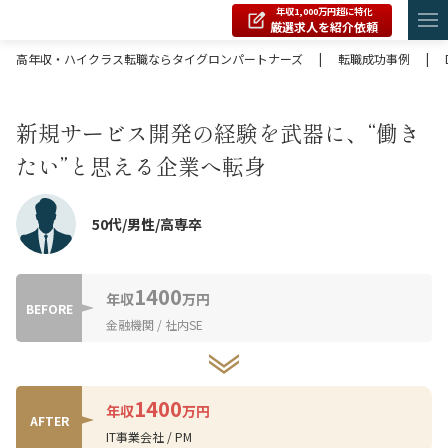
年収1,000万円超に特化
厳選求人を紹介依頼
高年収・ハイクラス転職ならタイグロンパートナーズ
|
転職成功事例
|
新規サービス開発の経験を武器に、“働き
たい”と思える企業へ転身
50代/男性/高専卒
1400
年収
万円
BEFORE
金融機関 / 社内SE
1400
年収
万円
AFTER
IT事業会社 / PM