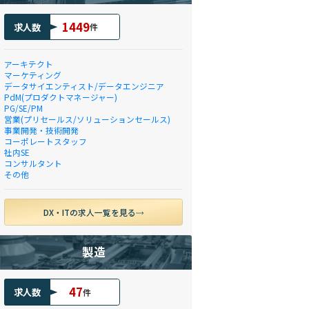
1449
求人数
件
アーキテクト
マーケティング
データサイエンティスト/データエンジニア
PdM(プロダクトマネージャー)
PG/SE/PM
営業(プリセールス/ソリューションセールス)
事業開発・技術開発
コーポレートスタッフ
社内SE
コンサルタント
その他
DX・ITの求人一覧を見る
製造
47
求人数
件