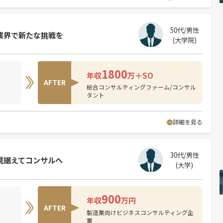
50代/男性
ル業界で新たな挑戦を
(大学院)
1800
年収
万＋SO
AFTER
総合コンサルティングファーム/コンサル
タント
詳細を見る
30代/男性
見据えてコンサルへ
(大学)
900
年収
万円
AFTER
製造業向けビジネスコンサルティング企
業