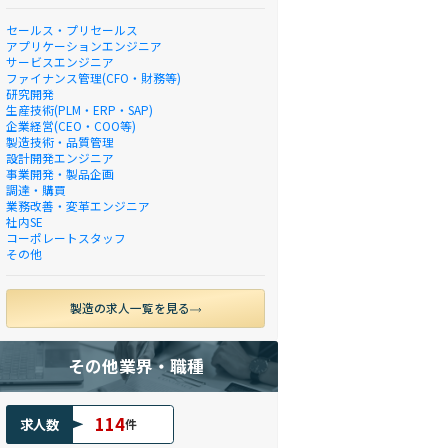
セールス・プリセールス
アプリケーションエンジニア
サービスエンジニア
ファイナンス管理(CFO・財務等)
研究開発
生産技術(PLM・ERP・SAP)
企業経営(CEO・COO等)
製造技術・品質管理
設計開発エンジニア
事業開発・製品企画
調達・購買
業務改善・変革エンジニア
社内SE
コーポレートスタッフ
その他
製造の求人一覧を見る
その他業界・職種
114
求人数
件