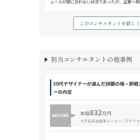
ュールが間に合わない状況であったが、企業へ相
このコンサルタントを詳し
担当コンサルタントの他事例
30代デザイナーが選んだ研鑽の場 – 即
ーの内定
832
年収
万円
BEFORE
大手日系自動車メーカー / デザイ