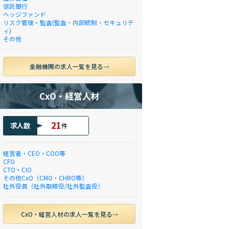
信託銀行
ヘッジファンド
リスク管理・監査(監査・内部統制・セキュリテ
ィ)
その他
金融機関の求人一覧を見る
CxO・経営人材
21
求人数
件
経営者・CEO・COO等
CFO
CTO・CIO
その他CxO（CMO・CHRO等）
社外役員（社外取締役/社外監査役）
CxO・経営人材の求人一覧を見る