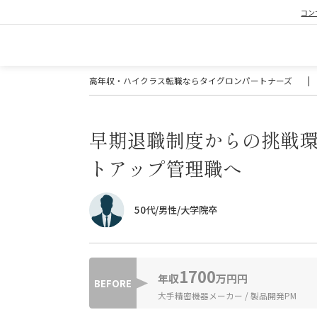
コン
高年収・ハイクラス転職ならタイグロンパートナーズ
|
早期退職制度からの挑戦
トアップ管理職へ
50代/男性/大学院卒
1700
年収
万円円
BEFORE
大手精密機器メーカー / 製品開発PM