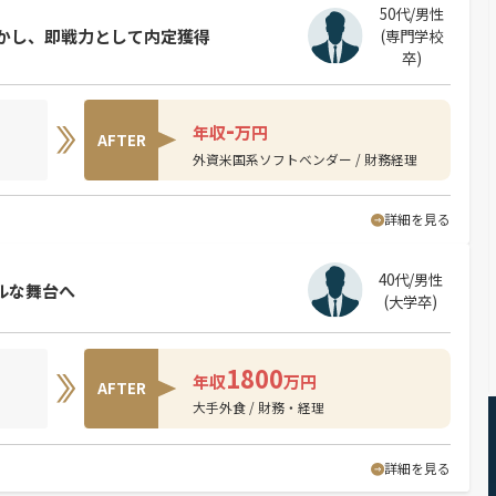
50代/男性
活かし、即戦力として内定獲得
(専門学校
卒)
-
年収
万円
AFTER
外資米国系ソフトベンダー / 財務経理
詳細を見る
40代/男性
ルな舞台へ
(大学卒)
1800
年収
万円
AFTER
大手外食 / 財務・経理
詳細を見る