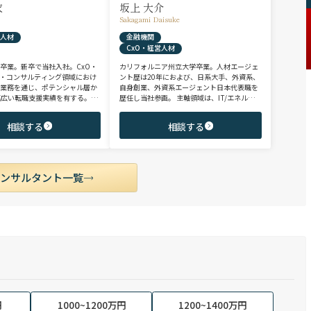
衣
坂上 大介
Sakagami Daisuke
営人材
金融機関
CxO・経営人材
卒業。新卒で当社入社。CxO・
カリフォルニア州立大学卒業。人材エージェ
R・コンサルティング領域におけ
ント歴は20年におよび、日系大手、外資系、
チ業務を通じ、ポテンシャル層か
自身創業、外資系エージェント日本代表職を
幅広い転職支援実績を有する。コ
歴任し当社参画。 主軸領域は、IT/エネルギ
として、IRを始めとするコーポ
ー/製造/金融/コンサルティングファーム等、
およびコンサルティングファーム
多様な業界におけるコンサルティング/法務/
相談する
相談する
に担当。未経験・ポテンシャル層
財務/リスク・コンプライアンス/CxO、等。
・ハイクラス層まで、年代・職階
近年ご支援した求職者様の内定年収の中央値
広くご支援可能。
は約2,000万円。長年の実績とクライアント
採用企業様との強固な信頼関係をもとに、独
占ポジション（特命案件）のご提案を通じ、
コンサルタント一覧
求職者の皆様へ付加価値を提供している。
円
1000~1200万円
1200~1400万円