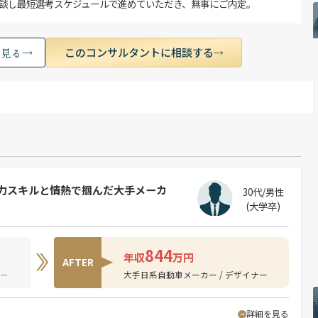
談し最短選考スケジュールで進めていただき、無事にご内定。
このコンサルタントに相談する
く見る
戦力スキルと情熱で掴んだ大手メーカ
30代/男性
(大学卒)
844
年収
万円
AFTER
ナー
大手日系自動車メーカー / デザイナー
詳細を見る