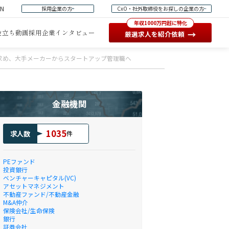
EN
採用企業の方
CxO・社外取締役をお探しの企業の方
年収1000万円超に特化
役立ち動画
採用企業インタビュー
→
厳選求人を紹介依頼
求め、大手メーカーからスタートアップ管理職へ
金融機関
1035
求人数
件
PEファンド
投資銀行
ベンチャーキャピタル(VC)
アセットマネジメント
不動産ファンド/不動産金融
M&A仲介
保険会社/生命保険
銀行
証券会社