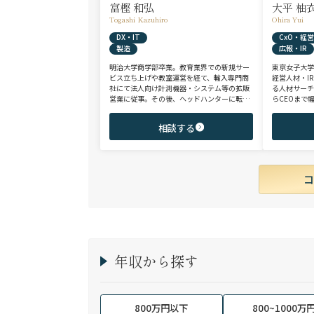
富樫 和弘
大平 柚
Togashi Kazuhiro
Ohira Yui
DX・IT
CxO・経
製造
広報・IR
明治大学商学部卒業。教育業界での新規サー
東京女子大学
ビス立ち上げや教室運営を経て、輸入専門商
経営人材・I
社にて法人向け計測機器・システム等の拡販
る人材サー
営業に従事。その後、ヘッドハンターに転身
らCEOまで
し、日系大手人材紹介会社（JAC
ンサルタント
Recruitment）、外資大手人材紹介会社
レート部門
相談する
（Adecco）を経て当社に参画。 製造全般/プ
領域を中心
ラントエンジニアリング/物流/SIer/SaaSまで
からミドル
幅広い領域、職種全般でのご支援が可能。こ
を問わず幅
れまで2500名超の候補者様と面談、200名を
超える転職支援実績を有する。
年収から探す
800万円以下
800~1000万