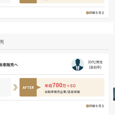
詳細を見る
例
30代/男性
動車販売へ
(高校卒)
700
年収
万＋SO
AFTER
自動車販売企業/店長候補
詳細を見る