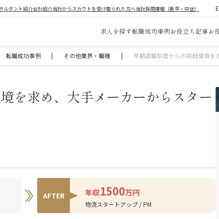
サルタント紹介
会社紹介
当社からスカウトを受け取られた方へ
当社採用情報（新卒・中途）
求人を探す
転職成功事例
お役立ち記事
お
転職成功事例
|
その他業界・職種
|
早期退職制度からの挑戦環境を
環境を求め、大手メーカーからスター
1500
年収
万円
AFTER
物流スタートアップ / PM