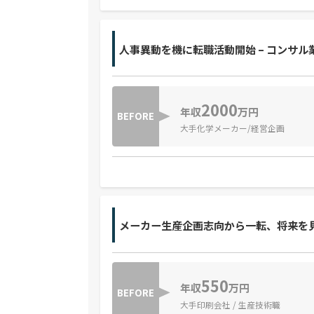
人事異動を機に転職活動開始 – コンサ
2000
年収
万円
BEFORE
大手化学メーカー/経営企画
メーカー生産企画志向から一転、将来を
550
年収
万円
BEFORE
大手印刷会社 / 生産技術職