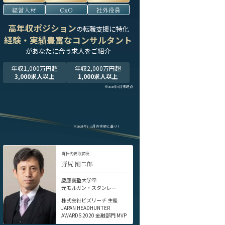
経営人材
CxO
社外役員
高年収ポジション
の転職支援に特化
経験・実績豊富なコンサルタント
が
あなたに合う求人をご紹介
年収1,000万円超
年収2,000万円超
3,000求人以上
1,000求人以上
※2025年9月末時点
※2024年1-12月の実績に基づく
当社代表取締役
野尻 剛二郎
慶應義塾大学卒
元モルガン・スタンレー
株式会社ビズリーチ 主催
JAPAN HEADHUNTER
AWARDS 2020 金融部門 MVP