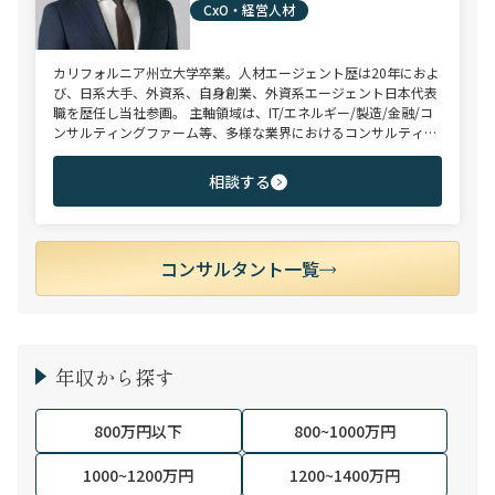
CxO・経営人材
カリフォルニア州立大学卒業。人材エージェント歴は20年におよ
び、日系大手、外資系、自身創業、外資系エージェント日本代表
職を歴任し当社参画。 主軸領域は、IT/エネルギー/製造/金融/コ
ンサルティングファーム等、多様な業界におけるコンサルティン
グ/法務/財務/リスク・コンプライアンス/CxO、等。 近年ご支援
した求職者様の内定年収の中央値は約2,000万円。長年の実績と
相談する
クライアント採用企業様との強固な信頼関係をもとに、独占ポジ
ション（特命案件）のご提案を通じ、求職者の皆様へ付加価値を
提供している。
コンサルタント一覧
年収から探す
800万円以下
800~1000万円
1000~1200万円
1200~1400万円