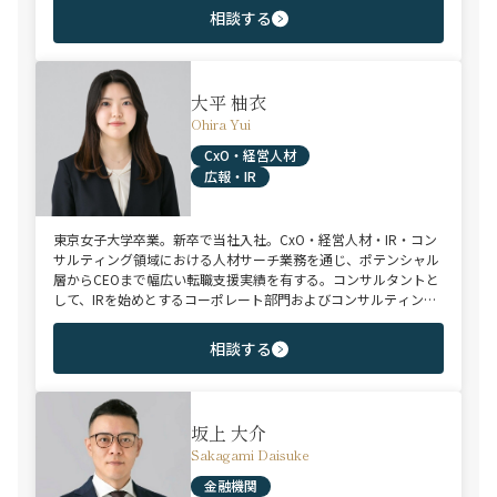
ング/物流/SIer/SaaSまで幅広い領域、職種全般でのご支援が可
相談する
能。これまで2500名超の候補者様と面談、200名を超える転職支
援実績を有する。
大平 柚衣
Ohira Yui
CxO・経営人材
広報・IR
東京女子大学卒業。新卒で当社入社。CxO・経営人材・IR・コン
サルティング領域における人材サーチ業務を通じ、ポテンシャル
層からCEOまで幅広い転職支援実績を有する。コンサルタントと
して、IRを始めとするコーポレート部門およびコンサルティング
ファーム領域を中心に担当。未経験・ポテンシャル層からミド
ル・ハイクラス層まで、年代・職階を問わず幅広くご支援可能。
相談する
坂上 大介
Sakagami Daisuke
金融機関