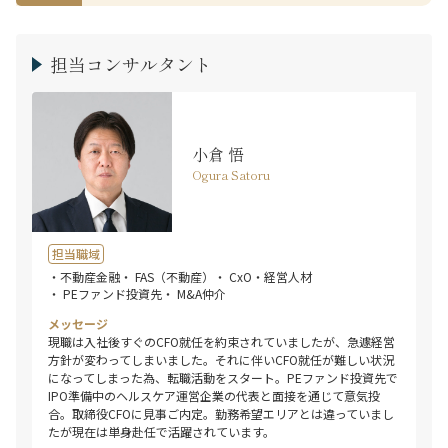
担当コンサルタント
小倉 悟
Ogura Satoru
担当職域
・不動産金融
・ FAS（不動産）
・ CxO・経営人材
・ PEファンド投資先
・ M&A仲介
メッセージ
現職は入社後すぐのCFO就任を約束されていましたが、急遽経営
方針が変わってしまいました。それに伴いCFO就任が難しい状況
になってしまった為、転職活動をスタート。PEファンド投資先で
IPO準備中のヘルスケア運営企業の代表と面接を通じて意気投
合。取締役CFOに見事ご内定。勤務希望エリアとは違っていまし
たが現在は単身赴任で活躍されています。