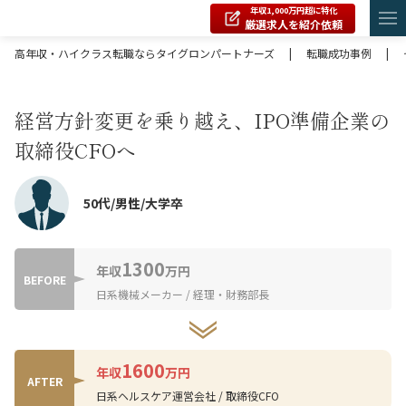
年収1,000万円超に特化
厳選求人を紹介依頼
高年収・ハイクラス転職ならタイグロンパートナーズ
|
転職成功事例
|
経営方針変更を乗り越え、IPO準備企業の
取締役CFOへ
50代/男性/大学卒
1300
年収
万円
BEFORE
日系機械メーカー / 経理・財務部長
1600
年収
万円
AFTER
日系ヘルスケア運営会社 / 取締役CFO