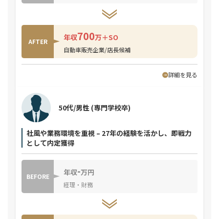
700
年収
万＋SO
AFTER
自動車販売企業/店長候補
詳細を見る
50代/男性
(専門学校卒)
社風や業務環境を重視 – 27年の経験を活かし、即戦力
として内定獲得
-
年収
万円
BEFORE
経理・財務