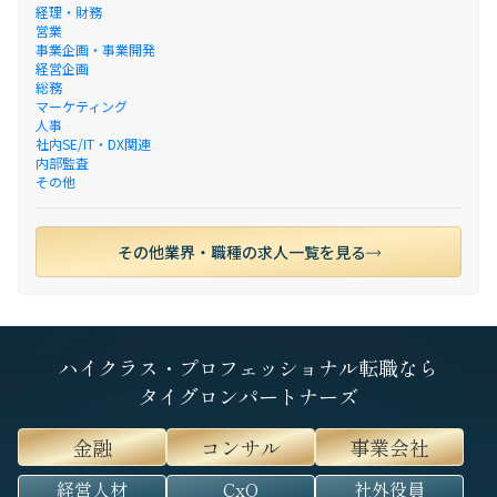
経理・財務
営業
事業企画・事業開発
経営企画
総務
マーケティング
人事
社内SE/IT・DX関連
内部監査
その他
その他業界・職種の求人一覧を見る
ハイクラス・プロフェッショナル転職なら
タイグロンパートナーズ
金融
コンサル
事業会社
経営人材
CxO
社外役員