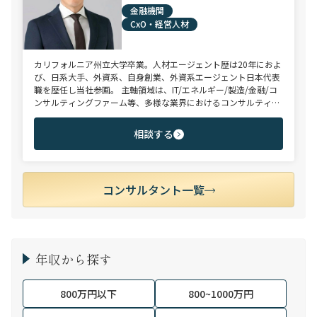
金融機関
CxO・経営人材
カリフォルニア州立大学卒業。人材エージェント歴は20年におよ
び、日系大手、外資系、自身創業、外資系エージェント日本代表
職を歴任し当社参画。 主軸領域は、IT/エネルギー/製造/金融/コ
ンサルティングファーム等、多様な業界におけるコンサルティン
グ/法務/財務/リスク・コンプライアンス/CxO、等。 近年ご支援
した求職者様の内定年収の中央値は約2,000万円。長年の実績と
相談する
クライアント採用企業様との強固な信頼関係をもとに、独占ポジ
ション（特命案件）のご提案を通じ、求職者の皆様へ付加価値を
提供している。
コンサルタント一覧
年収から探す
800万円以下
800~1000万円