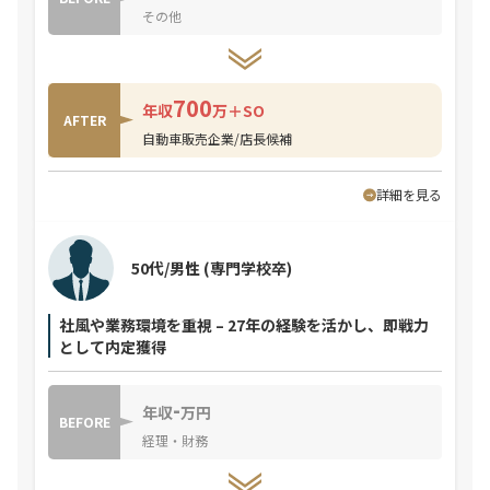
その他
700
年収
万＋SO
AFTER
自動車販売企業/店長候補
詳細を見る
50代/男性
(専門学校卒)
社風や業務環境を重視 – 27年の経験を活かし、即戦力
として内定獲得
-
年収
万円
BEFORE
経理・財務