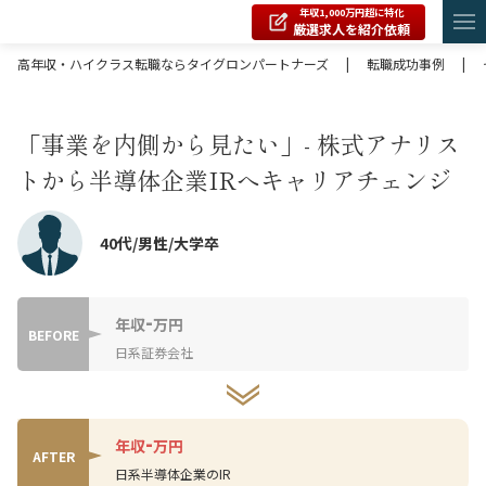
年収1,000万円超に特化
厳選求人を紹介依頼
高年収・ハイクラス転職ならタイグロンパートナーズ
|
転職成功事例
|
「事業を内側から見たい」- 株式アナリス
トから半導体企業IRへキャリアチェンジ
40代/男性/大学卒
-
年収
万円
BEFORE
日系証券会社
-
年収
万円
AFTER
日系半導体企業のIR