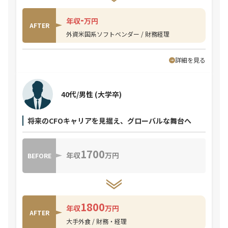
-
年収
万円
AFTER
外資米国系ソフトベンダー / 財務経理
詳細を見る
40代/男性
(大学卒)
将来のCFOキャリアを見据え、グローバルな舞台へ
1700
年収
万円
BEFORE
1800
年収
万円
AFTER
大手外食 / 財務・経理