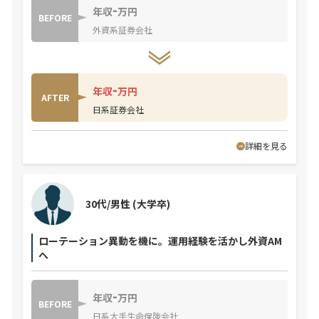
-
年収
万円
BEFORE
外資系証券会社
-
年収
万円
AFTER
日系証券会社
詳細を見る
30代/男性
(大学卒)
ローテーション異動を機に。運用経験を活かし外資AM
へ
-
年収
万円
BEFORE
日系大手生命保険会社