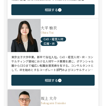
（Adecco）を経て当社に参画。 製造全般/プラントエンジニアリ
ング/物流/SIer/SaaSまで幅広い領域、職種全般でのご支援が可
相談する
能。これまで2500名超の候補者様と面談、200名を超える転職支
援実績を有する。
大平 柚衣
Ohira Yui
CxO・経営人材
広報・IR
東京女子大学卒業。新卒で当社入社。CxO・経営人材・IR・コン
サルティング領域における人材サーチ業務を通じ、ポテンシャル
層からCEOまで幅広い転職支援実績を有する。コンサルタントと
して、IRを始めとするコーポレート部門およびコンサルティング
ファーム領域を中心に担当。未経験・ポテンシャル層からミド
ル・ハイクラス層まで、年代・職階を問わず幅広くご支援可能。
相談する
坂上 大介
Sakagami Daisuke