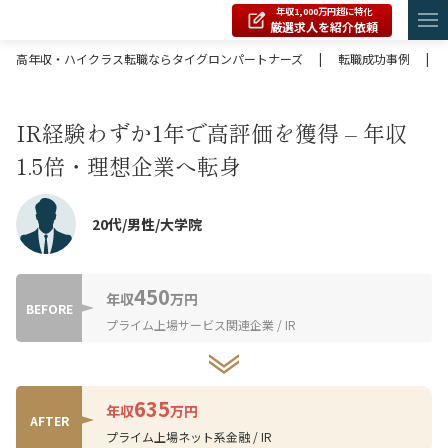
年収1,000万円超に特化
厳選求人を紹介依頼
高年収・ハイクラス転職ならタイグロンパートナーズ
|
転職成功事例
|
IR経験わずか1年で高評価を獲得 – 年収
1.5倍・理想企業へ転身
20代/男性/大学院
450
年収
万円
BEFORE
プライム上場サービス関連企業 / IR
635
年収
万円
AFTER
プライム上場ネット系金融 / IR