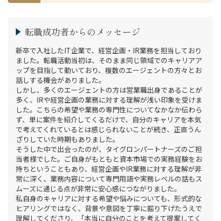
転職成功者からのメッセージ
新卒で入社したIT企業で、経営企画・IR業務を担当しており
ました。転職活動当初は、そのまま同じ領域でのキャリアア
ップを目指して動いており、複数のエージェントの方々とお
話しする機会がありました。

しかし、多くのエージェントの方は営業職出身であることが
多く、IRや経営企画の業務に対する理解が浅い印象を受けま
した。こちらの希望や業務の専門性についてなかなか伝わら
ず、単に案件を紹介してくるだけで、自分のキャリアを本気
で考えてくれているとは感じられないことが続き、正直うん
ざりしていた時期もありました。

そうした中で出会ったのが、タイグロンパートナーズのご担
当者様でした。ご自身がもともと資本市場での実務経験をお
持ちということもあり、経営企画やIR業務に対する理解が非
常に深く、業務内容について専門用語や実務レベルの話もス
ムーズに通じる点が非常に安心感につながりました。

私自身のキャリアに対する希望や悩みについても、形式的な
ヒアリングではなく、背景や意図を丁寧に掘り下げたうえで
理解してくださり、「本当に自分のことを考えて提案してく