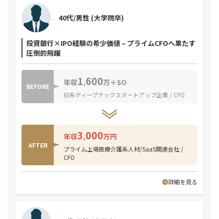
40代/男性
(大学院卒)
投資銀行×IPO経験の希少価値 – プライムCFOへ果たす
圧倒的飛躍
1
600
年収
,
万＋SO
BEFORE
日系ディープテックスタートアップ企業 / CFO
3
000
年収
,
万円
AFTER
プライム上場医療介護系人材/SaaS関連会社 /
CFO
詳細を見る