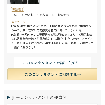
担当職域
・CxO・経営人材
・ 社外役員
・ IR
・ 投資銀行
メッセージ
IR経験は約1年と短いものの、上場企業において幅広い業務を担
う中で、深い理解と実務感覚を着実に培ってこられた方。
IR業務への強い思いと積極的な姿勢が際立っており、転職活動当
初は経験年数の短さが懸念点として挙げられたものの、クライア
ントからは高く評価され、選考は順調に進展。 最終的にはオファ
ー獲得に至りました。
このコンサルタントを詳しく見る
このコンサルタントに相談する
担当コンサルタントの他事例