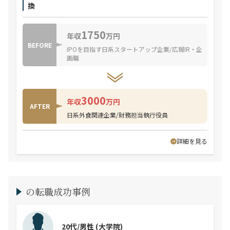
換
1750
年収
万円
BEFORE
IPOを目指す日系スタートアップ企業/広報IR・企
画職
3000
年収
万円
AFTER
日系外食関連企業/財務担当執行役員
詳細を見る
の転職成功事例
20代/男性
(大学院)