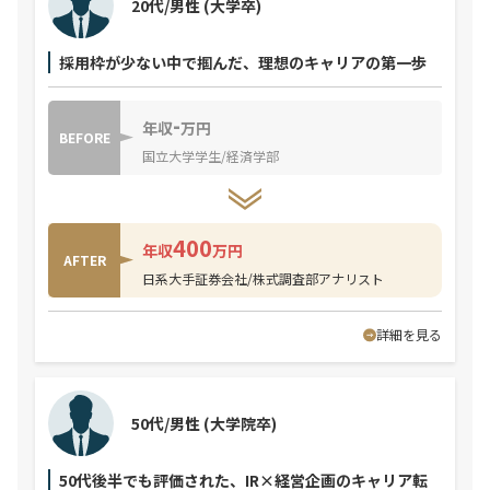
20代/男性
(大学卒)
採用枠が少ない中で掴んだ、理想のキャリアの第一歩
-
年収
万円
BEFORE
国立大学学生/経済学部
400
年収
万円
AFTER
日系大手証券会社/株式調査部アナリスト
詳細を見る
50代/男性
(大学院卒)
50代後半でも評価された、IR×経営企画のキャリア転