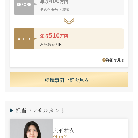
400
年収
万円
BEFORE
その他業界・職種
510
年収
万円
AFTER
人材業界 / IR
詳細を見る
転職事例一覧を見る
担当コンサルタント
大平 柚衣
Ohira Yui