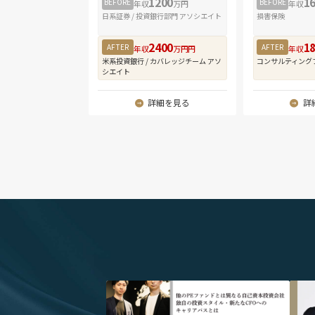
1200
1
BEFORE
BEFORE
年収
万円
年収
日系証券 / 投資銀行部門 アソシエイト
損害保険
2400
1
AFTER
AFTER
年収
万円円
年収
米系投資銀行 / カバレッジチーム アソ
コンサルティング
シエイト
詳細を見る
詳
" alt="他のPEファンドとは異なる自己資本投資
" a
会社 独自の投資スタイル・新たなCFOへのキャ
用｜元
リアパスとは｜株式会社ミダスキャピタル ディ
元イー