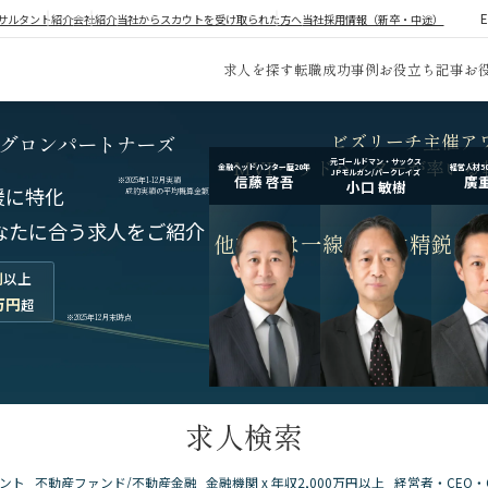
サルタント紹介
会社紹介
当社からスカウトを受け取られた方へ
当社採用情報（新卒・中途）
求人を探す
転職成功事例
お役立ち記事
お
ビズリーチ主催ア
グロンパートナーズ
MVPヘッドハンターが率いる
元ゴールドマン・サックス
金融ヘッドハンター歴20年
経営人材5
JPモルガン/バークレイズ
信藤 啓吾
廣重
※2025年1-12月実績
小口 敏樹
援に特化
成約実績の平均概算金額
なたに合う求人をご紹介
他社とは一線を画す
精鋭コ
割
以上
万円
超
※2025年12月末時点
求人検索
ント
不動産ファンド/不動産金融
金融機関 x 年収2,000万円以上
経営者・CEO・