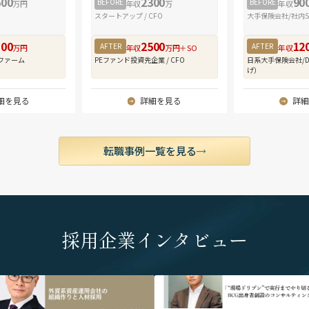
600
2300
90
全体に一気通貫
BEFORE
BEFORE
万円
年収
万
年収
・在宅勤務（テ
しての実務経験
スタートアップ / CFO
大手保険会社/社内S
週3～4日程度。
800
2500
12
■ クロスボー
AFTER
AFTER
万円
年収
万円＋SO
年収
当チームが取り
ファーム
PEファンド投資先企業 / CFO
日系大手保険会社/
げ）
みならず、関与
M&Aニーズが
細を見る
詳細を見る
詳細
のM&A案件を
得られます。年
す。
転職事例一覧を見る
■ アジア全域
多国籍のチーム
日々オンライン
ョンは100%
ョンに限られる
採用企業インタビュー
ンです。係るチ
り、勤務地制約
に応じた居住地
希望の方は面談
lt="外資系資産運用会社の組織作りと人材採
" alt="「“現場ドリブン”で実行までやり
PGIMジャパン株式会社代表取締役社長 /
BCG出身者創設のコンサルティングファ
グローバルなキ
ストスプリング・インベストメンツ株式
株式会社LASINVA 代表取締役社長 中川 浩