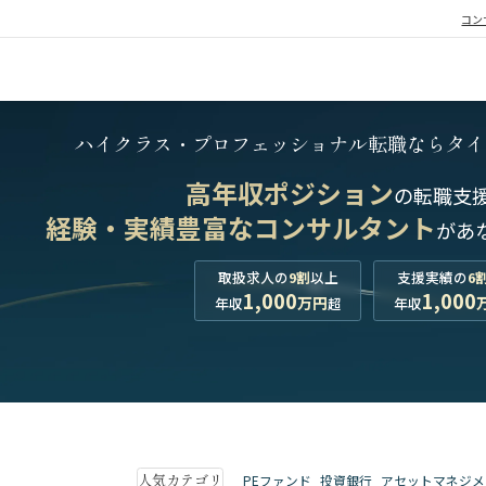
コン
ハイクラス・プロフェッショナル転職なら
タイ
高年収ポジション
の転職支
経験・実績豊富なコンサルタント
が
あ
取扱求人の
9割
以上
支援実績の
6
1,000
1,000
万円
年収
超
年収
人気カテゴリ
PEファンド
投資銀行
アセットマネジメ