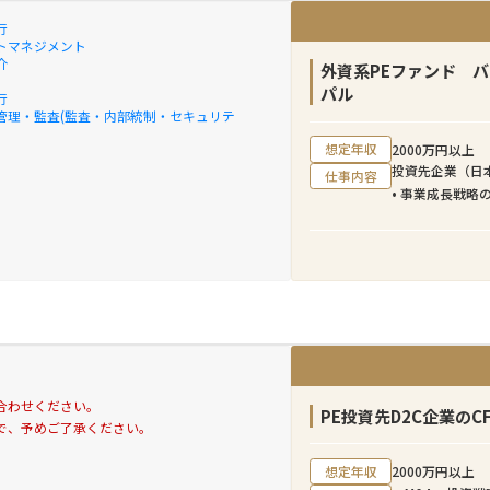
行
トマネジメント
介
外資系PEファンド 
パル
行
管理・監査(監査・内部統制・セキュリテ
想定年収
2000万円以上
投資先企業（日
仕事内容
• 事業成長戦略
• KPI設計・
• マーケティン
• 組織・オペレ
• 追加M&Aの検
• ファンドへ
合わせください。
PE投資先D2C企業のC
で、予めご了承ください。
想定年収
2000万円以上