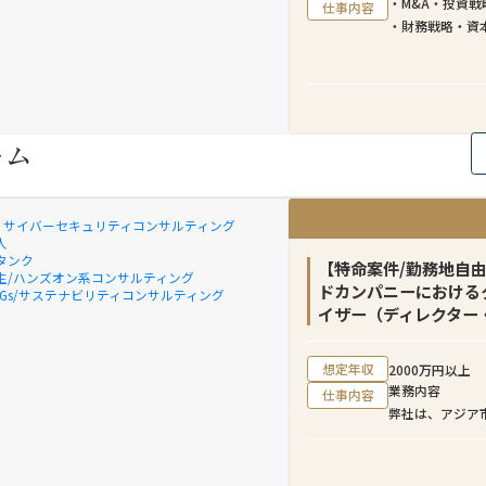
・M&A・投資戦
仕事内容
・財務戦略・資
・法務・税務・
・経営会議・株
ーム
X & サイバーセキュリティコンサルティング
人
タンク
【特命案件/勤務地自
生/ハンズオン系コンサルティング
ドカンパニーにおける
SDGs/サステナビリティコンサルティング
イザー（ディレクター
想定年収
2000万円以上
業務内容
仕事内容
弊社は、アジア
ファームとして
市場において日
なビジネス環境