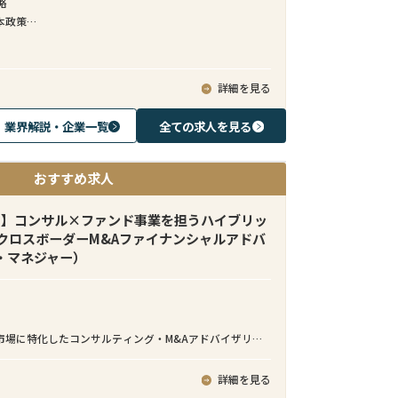
略
本政策
ガバナンス
主対応
詳細を見る
業界解説・企業一覧
全ての求人を見る
おすすめ求人
由】コンサル×ファンド事業を担うハイブリッ
クロスボーダーM&Aファイナンシャルアドバ
・マネジャー）
市場に特化したコンサルティング・M&Aアドバイザリー
、グローバル25拠点を展開し、アジアを中心とした成長
本企業の事業戦略実行を支援しています。ダイナミック
詳細を見る
の中で、国境を越えた事業創出に携わることができる、