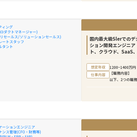
刺激的で成長機
弊社のクロスボ
イナンシャルア
ティング
ボーダーM&A
プロダクトマネージャー)
プリセールス/ソリューションセールス)
ら、バリュエー
国内最大級Slerでの
レートスタッフ
所など外部アド
ション開発エンジニア（
ルタント
条件の交渉、ク
ト、クラウド、SaaS
に伴走し助言す
想定年収
1200~1400万円
当チームには日
【職務内容】
仕事内容
インド、タイ、
以下、2つの職
所属しています
①デジタル・ガ
売り手のソーシ
産中企庁、デジ
ディールストラ
きるアプリケー
ンにご応募いた
現検討、アプリ
ン（案件の提案
盤（AWS、Azu
ル、インドネシ
②政府情報シス
当していただき
けのコミュニテ
ケーションエンジニア
取りつつ、チー
横断のデジタルサ
ンス管理(CFO・財務等)
チーム一体でク
(PLM・ERP・SAP)