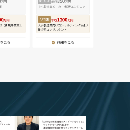
0
850
で関与することができます。M&Aプロフェッショナルと
BEFORE
万円
年収
万円
レワーク）は、プロジェクト状況によりますが、平均で
を幅広く積むことができる環境です。
E
中小製造業メーカー/解析エンジニア
00
1200
ダーM&Aに特化した豊富な案件経験
AFTER
万円
年収
万円
扱う案件はすべてクロスボーダーM&Aです。国の種類の
DX（新規事業立上
大手製造業向けコンサルティング会社/
技術系コンサルタント
する業界も様々で、案件の数も豊富です。日本企業の
最も高い東南アジアを中心とした多様な国における多業種
を見る
詳細を見る
通して、グローバルなビジネス環境で通用する実務経験が
間で10件以上のM&A案件に関与いただくことが可能で
のチームと協働する柔軟な働き方
メンバーは各国に散らばって業務を行っているため、
で協働しM&A案件を進めています。社内コミュニケーシ
英語で、日本語を使うのはクライアントとのコミュニケーシ
ため、英語での業務経験を積みたい方に適したポジショ
ーム体制のためほぼ全員がフルリモートで仕事をしてお
が比較的少なく日本をはじめアジア各国等ご自身の希望
から業務を行うことが可能です。日本国外での駐在をご
時にご要望を伺います。国境を越えたチームの中で働く
切る」
" alt="「AI時代の事業開発スタンダードをつく
ーム｜
る」マッキンゼー/P&G出身の連続起業家集団が
ャリア形成が可能な環境です。
幸氏">
集うコンサルファーム｜株式会社enableX 代表