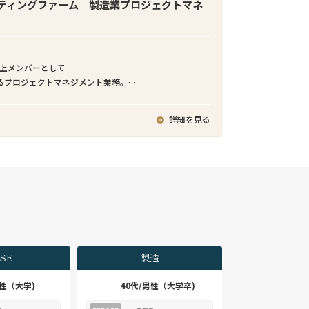
等を駆使して、アジリティ高く開発・提供する。
ティングファーム 製造業プロジェクトマネ
行政機関への手数料等の国庫金納付をキャッシュレス
サービス
業理念「情報技術で、新しい「しくみ」や「価値」を創
による海外事業強化は経営の優先課題となっており、弊
で調和のとれた社会の実現に貢献する。」を体現できる
ダーM&Aチームにおいても常時数十件のパイプラインが
立上メンバーとして
ョンスペシャリストとして、ビジネス構想・検討段階か
。日本企業のクロスボーダーM&Aを支援するためには、
るプロジェクトマネジメント業務。
なシステム・サービスを組み合わせることで、デジタ
スや期待されるコミュニケーションスタイルなど、日本
設計プロジェクトにおけるPM、設備導入プロジェクトにお
の実現、社会基盤となるデジタルサービス（SaaS）の開
ネス慣習への深い理解が不可欠です。弊社では日本企業
客先常駐で実行頂きます。
ることができる
詳細を見る
バイザリーあるいは買い手としてのM&A実務経験があり、
門チーム、APアーキテクトメンバ、システム基盤技術者
リードできるディレクター・マネジャーレベルの人材を
とにより技術力・知見を高めることができる
、日本企業支援体制の強化を図っています。
ム開発PJを経験することで、アプリケーション開発スペ
ての行動を学び、スキルを向上させることができる
第で、プログラムデザイン⇒システムデザイン⇒ビジネ
体をリードできる実務経験
ランドデザインへとデザイン領域を広げていくことがで
ーダーM&Aチームでは、数十億円～数億円のミッド～ス
M&A案件を多く取り扱っています。FAS系アドバイザリー
第で、アプリケーションスペシャリストを軸としなが
にM&A戦略、DD、バリュエーション助言、ファイナンシ
ジネスマネージャー、サービスデザイナー、ビジネスデ
リー（FA）、PMIといった厳密な分業体制は取っておら
SE
製造
Tアーキテクト、ITスペシャリスト、プロジェクトマネージ
特化したサービスを手掛けています。そのため、初期段階
域を拡大することが可能で、多様なキャリアパスを描く
ゲット探索から、ディールオリジネーション、LOI提出、
男性（大学)
40代/男性（大学卒)
ンス管理、契約交渉、クロージングまで、M&Aプロセス
は中途入社。