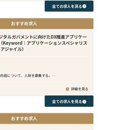
会に富んだ職場です。
全ての求人を見る
ーダーM&Aチームでは日本企業側に就くバイサイドファ
おすすめ求人
ドバイザーとして、日本企業によるインアウト型クロス
案件を支援しています。ターゲット企業のソーシングか
ション助言、意向表明書の提出、法律事務所・会計事務
デジタルガバメントに向けたDX推進アプリケー
バイザーとの連携、ディールストラクチャリング、契約
Keyword：アプリケーションスペシャリス
ロージングまでのM&Aプロセスを日本企業クライアント
、アジャイル）
る業務となります。
本人のみならず、シンガポール、スペイン、マレーシア、
ベトナム、台湾、インドネシア等、多国籍なメンバーが
務内容について、人財を募集する。
。例えばインドネシアの案件ではインドネシアチームが
バメントの潮流にのって、中央省庁の司法法務領域、経
ング、売り手との交渉、バリュエーションモデル策定、
タル庁、入管庁領域を中心に、DXビジネス加速を推進で
詳細を見る
クチャリング等のM&A実務を担当する一方、本ポジショ
ション開発技術者として、お客様のニーズ把握、構想実
だく方には日本企業クライアントとのコミュニケーショ
ケーション設計、テスト等の一連のAP開発をクラウド基
全ての求人を見る
、案件進捗の報告、クライアントの期待値コントロー
re、OCI、GCPなど）上で、実施する。
アチームの成果物説明、買い手意向の汲み取り等）を担
テムのクラウド活用を推進するため、が提供する政府向
ます。クライアントとは日本語でコミュニケーションを
おすすめ求人
ィクラウドサービス上に、社会基盤を支える新たな省庁
ムメンバーとは英語でクライアントの意向を伝えつつ、
ービス（SaaS)をアプリケーション開発技術者として、
ロスボーダーM&A案件をリードしてすることを期待して