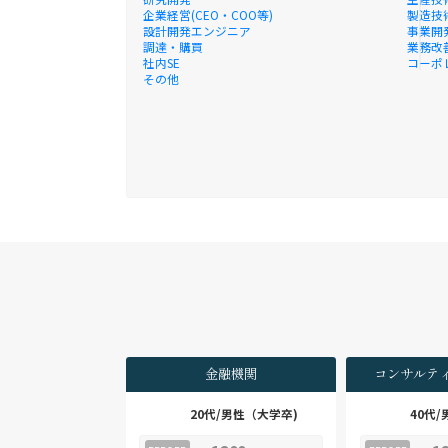
企業経営(CEO・COO等)
製造技
設計開発エンジニア
事業開
調達・購買
業務改
社内SE
コーポ
その他
金融機関
コンサルテ
20代/男性（大学卒)
40代