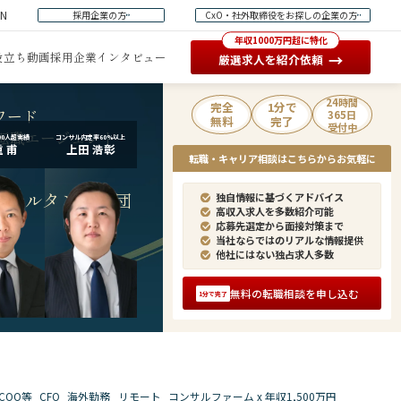
EN
採用企業の方
CxO・社外取締役をお探しの企業の方
年収1000万円超に特化
役立ち動画
採用企業インタビュー
→
厳選求人を紹介依頼
24時間
完全
1分で
ワード
365日
無料
完了
受付中
転職エージェント
00人超実績
コンサル内定率60%以上
 甫
上田 浩彰
転職・キャリア相談はこちらからお気軽に
ンサルタント集団
独自情報に基づくアドバイス
高収入求人を多数紹介可能
応募先選定から面接対策まで
当社ならではのリアルな情報提供
他社にはない独占求人多数
無料の転職相談を申し込む
1分で完了
COO等
CFO
海外勤務
リモート
コンサルファーム x 年収1,500万円