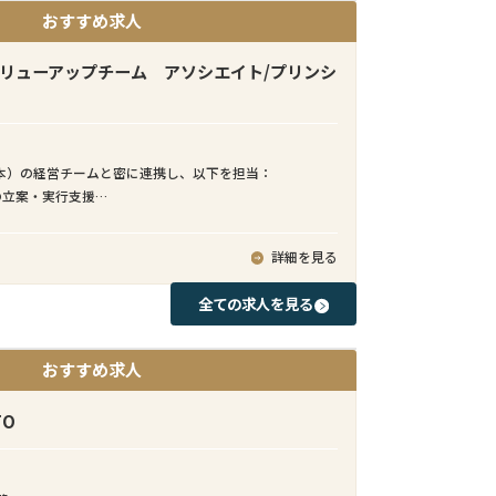
おすすめ求人
バリューアップチーム アソシエイト/プリンシ
本）の経営チームと密に連携し、以下を担当：
の立案・実行支援
モニタリング、業績改善施策の推進
グ／EC戦略の高度化
詳細を見る
ーション改善（SCM、商品戦略等）
討・実行支援（DD〜PMI）
全ての求人を見る
のレポーティング・コミュニケーション
おすすめ求人
FO