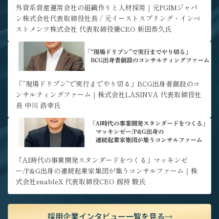
ア形成が可能な環境です。
外資系資産運用会社の組織作りと人材採用｜元PGIMジャパ
ン株式会社代表取締役社長 / 元イーストスプリング・インベ
ストメンツ株式会社 代表取締役兼CEO 新田恭久氏
" alt="「“現場ドリブン”で実行までやり切る」BCG出身者創設の
コンサルティングファーム｜株式会社LASINVA 代表取締役社長 中
川 浩幸氏">
「“現場ドリブン”で実行までやり切る」BCG出身者創設のコ
ンサルティングファーム｜株式会社LASINVA 代表取締役社
長 中川 浩幸氏
" alt="「AI時代の事業開発スタンダードをつくる」マッキンゼ
ー/P&G出身の連続起業家集団が集うコンサルファーム｜株式会社
enableX 代表取締役CEO 釼持 駿氏">
「AI時代の事業開発スタンダードをつくる」マッキンゼ
ー/P&G出身の連続起業家集団が集うコンサルファーム｜株
式会社enableX 代表取締役CEO 釼持 駿氏
採用企業インタビュー一覧を見る