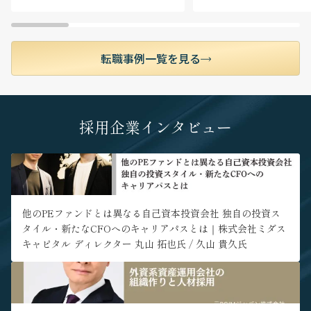
当チームが取り扱う案件はすべてクロスボーダー
M&Aです。国の種類のみならず、関与する業界も
様々で、案件の数も豊富です。日本企業のM&Aニ
ーズが最も高い東南アジアを中心とした多様な国
転職事例一覧を見る
における多業種のM&A案件を通して、グローバル
なビジネス環境で通用する実務経験が得られま
す。年間で10件以上のM&A案件に関与いただくこ
とが可能です。
採用企業インタビュー
■ アジア全域のチームと協働する柔軟な働き方
多国籍のチームメンバーは各国に散らばって業務
" alt="他のPEファンドとは異なる自己資本投資会社 独自の投資ス
を行っているため、日々オンラインで協働しM&A
タイル・新たなCFOへのキャリアパスとは｜株式会社ミダスキャ
案件を進めています。社内コミュニケーションは
ピタル ディレクター 丸山 拓也氏 / 久山 貴久氏">
100%英語で、日本語を使うのはクライアントとの
コミュニケーションに限られるため、英語での業
他のPEファンドとは異なる自己資本投資会社 独自の投資ス
務経験を積みたい方に適したポジションです。係
タイル・新たなCFOへのキャリアパスとは｜株式会社ミダス
るチーム体制のためほぼ全員がフルリモートで仕
キャピタル ディレクター 丸山 拓也氏 / 久山 貴久氏
事をしており、勤務地制約が比較的少なく日本を
はじめアジア各国等ご自身の希望に応じた居住地
" alt="外資系資産運用会社の組織作りと人材採用｜元PGIMジャパ
から業務を行うことが可能です。日本国外での駐
ン株式会社代表取締役社長 / 元イーストスプリング・インベストメ
在をご希望の方は面談時にご要望を伺います。国
ンツ株式会社 代表取締役兼CEO 新田恭久氏">
境を越えたチームの中で働くグローバルなキャリ