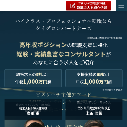
年収1,000万円超に特化
厳選求人を紹介依頼
ハイクラス・プロフェッショナル転職なら
タイグロンパートナーズ
※2025年1-12月実績の平均概算金額
高年収ポジション
の転職支援に特化
経験・実績豊富なコンサルタント
が
あなたに合う求人をご紹介
取扱求人の
9割
以上
支援実績の
6割
以上
1,000
1,000
万円
万円
年収
超
年収
超
※2025年12月末時点
ビズリーチ主催アワード
MVPヘッドハンターが率いる
元ゴールドマン・サックス
金融ヘッドハンター歴20年
JPモルガン/バークレイズ
転職エージェント
経営人材500人超実績
コンサル内定率60%以上
信藤 啓吾
小口 敏樹
廣重 甫
上田 浩彰