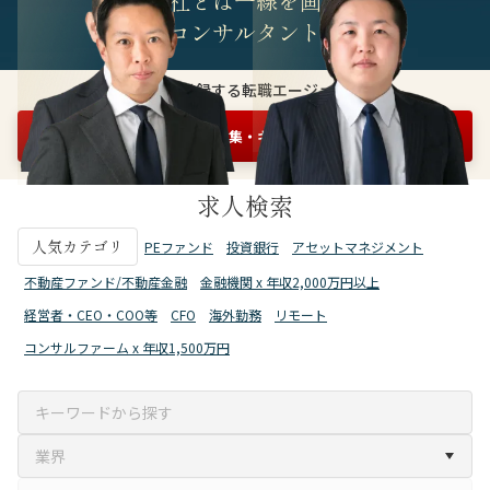
他社とは一線を画す
精鋭コンサルタント集団
3万人が登録する転職エージェント
まずは情報収集・キャリア相談を申し込む
無料1分
求人検索
人気カテゴリ
PEファンド
投資銀行
アセットマネジメント
不動産ファンド/不動産金融
金融機関 x 年収2,000万円以上
経営者・CEO・COO等
CFO
海外勤務
リモート
コンサルファーム x 年収1,500万円