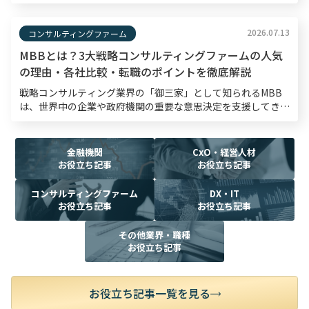
内容がコンサルタントとしての論理的思考力や熱意を測る材料
となるため、入念な準備が欠かせません。 本記事では、 […]
2026.07.13
コンサルティングファーム
MBBとは？3大戦略コンサルティングファームの人気
の理由・各社比較・転職のポイントを徹底解説
戦略コンサルティング業界の「御三家」として知られるMBB
は、世界中の企業や政府機関の重要な意思決定を支援してき
た、半世紀以上の歴史を持つ戦略コンサルティングファームで
す。転職市場においてもMBBは高い関心を集めており、採
[…]
金融機関
CxO・経営人材
お役立ち記事
お役立ち記事
コンサルティングファーム
DX・IT
お役立ち記事
お役立ち記事
その他業界・職種
お役立ち記事
お役立ち記事一覧を見る