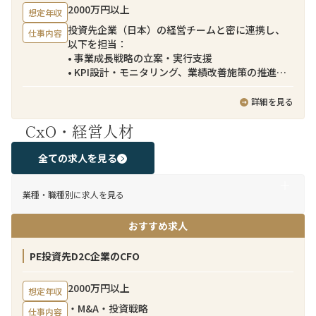
2000万円以上
想定年収
投資先企業（日本）の経営チームと密に連携し、
仕事内容
以下を担当：
• 事業成長戦略の立案・実行支援
• KPI設計・モニタリング、業績改善施策の推進
• マーケティング／EC戦略の高度化
• 組織・オペレーション改善（SCM、商品戦略等）
詳細を見る
• 追加M&Aの検討・実行支援（DD〜PMI）
CxO・経営人材
• ファンドへのレポーティング・コミュニケーショ
ン
全ての求人を見る
業種・職種別に求人を見る
おすすめ求人
PE投資先D2C企業のCFO
2000万円以上
想定年収
・M&A・投資戦略
仕事内容