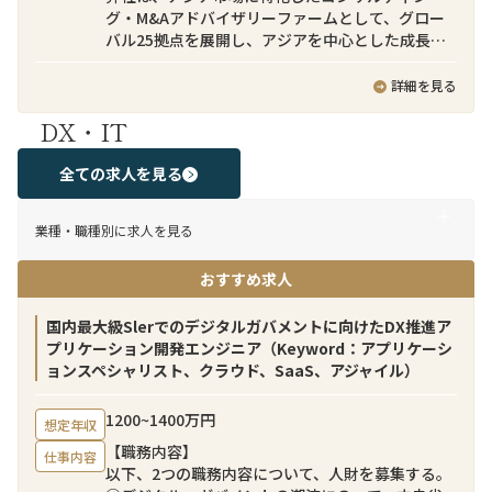
グ・M&Aアドバイザリーファームとして、グロー
バル25拠点を展開し、アジアを中心とした成長市
場において日本企業の事業戦略実行を支援してい
ます。ダイナミックなビジネス環境の中で、国境を
詳細を見る
越えた事業創出に携わることができる、刺激的で
DX・IT
成長機会に富んだ職場です。
弊社のクロスボーダーM&Aチームでは日本企業側
全ての求人を見る
に就くバイサイドファイナンシャルアドバイザー
として、日本企業によるインアウト型クロスボー
業種・職種別に求人を見る
ダーM&A案件を支援しています。ターゲット企業
のソーシングから、バリュエーション助言、意向
おすすめ求人
表明書の提出、法律事務所・会計事務所など外部
アドバイザーとの連携、ディールストラクチャリ
ング、契約条件の交渉、クロージングまでのM&A
国内最大級Slerでのデジタルガバメントに向けたDX推進ア
プロセスを日本企業クライアントに伴走し助言す
プリケーション開発エンジニア（Keyword：アプリケーシ
る業務となります。
ョンスペシャリスト、クラウド、SaaS、アジャイル）
当チームには日本人のみならず、シンガポール、
1200~1400万円
想定年収
スペイン、マレーシア、インド、タイ、ベトナム、
【職務内容】
台湾、インドネシア等、多国籍なメンバーが所属
仕事内容
以下、2つの職務内容について、人財を募集する。
しています。例えばインドネシアの案件ではイン