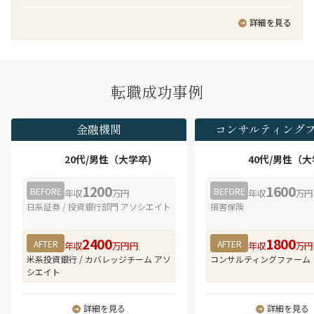
では日本企業へのM&Aアドバイザリーあるいは買
導入プロジェクトにおけるPMなどを客先常駐で実
ビス（SaaS）の開発・提供に携わることができる
い手としてのM&A実務経験があり、クライアント
行頂きます。
詳細を見る
・社内の技術専門チーム、APアーキテクトメン
をリードできるディレクター・マネジャーレベル
バ、システム基盤技術者等と協業することにより
の人材を新たに迎え入れ、日本企業支援体制の強
技術力・知見を高めることができる
化を図っています。
・王道なシステム開発PJを経験することで、アプ
リケーション開発スペシャリストとしての行動を
業務の魅力
転職成功事例
学び、スキルを向上させることができる
■ M&A案件全体をリードできる実務経験
・本人の志向次第で、プログラムデザイン⇒シス
弊社のクロスボーダーM&Aチームでは、数十億円
テムデザイン⇒ビジネスデザイン⇒グランドデザ
～数億円のミッド～スモールサイズのM&A案件を
金融機関
コンサルティング
インへとデザイン領域を広げていくことができる
多く取り扱っています。FAS系アドバイザリーファ
・本人の志向次第で、アプリケーションスペシャ
ームのようにM&A戦略、DD、バリュエーション助
20代/男性（大学卒)
40代/男性（大
リストを軸としながら、デジタルビジネスマネー
言、ファイナンシャルアドバイザリー（FA）、PMI
ジャー、サービスデザイナー、ビジネスディベロ
といった厳密な分業体制は取っておらず、FA業務
1200
1600
BEFORE
BEFORE
ッパ、ITアーキテクト、ITスペシャリスト、プロ
年収
万円
年収
万円
に特化したサービスを手掛けています。そのた
ジェクトマネージャなどへ職務領域を拡大するこ
日系証券 / 投資銀行部門 アソシエイト
損害保険
め、初期段階であるM&Aターゲット探索から、デ
とが可能で、多様なキャリアパスを描くことがで
ィールオリジネーション、LOI提出、デューデリジ
きる
ェンス管理、契約交渉、クロージングまで、M&A
2400
1800
AFTER
AFTER
年収
万円円
年収
万円
・組織の約1割は中途入社。
プロセス全体に一気通貫で関与することができま
米系投資銀行 / カバレッジチーム アソ
コンサルティングファーム
・在宅勤務（テレワーク）は、プロジェクト状況
す。M&Aプロフェッショナルとしての実務経験を
シエイト
によりますが、平均で週3～4日程度。
幅広く積むことができる環境です。
■ クロスボーダーM&Aに特化した豊富な案件経験
詳細を見る
詳細を見る