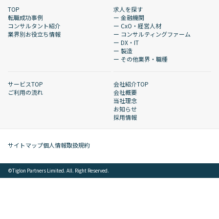
TOP
求人を探す
転職成功事例
ー 金融機関
コンサルタント紹介
ー CxO・経営人材
業界別お役立ち情報
ー コンサルティングファーム
ー DX・IT
ー 製造
ー その他業界・職種
サービスTOP
会社紹介TOP
ご利用の流れ
会社概要
当社理念
お知らせ
採用情報
サイトマップ
個人情報取扱規約
©︎Tiglon Partners Limited. All. Right Reserved.