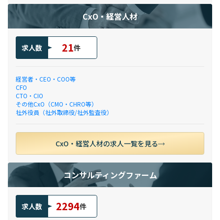
CxO・経営人材
21
求人数
件
経営者・CEO・COO等
CFO
CTO・CIO
その他CxO（CMO・CHRO等）
社外役員（社外取締役/社外監査役）
CxO・経営人材の求人一覧を見る
コンサルティングファーム
2294
求人数
件