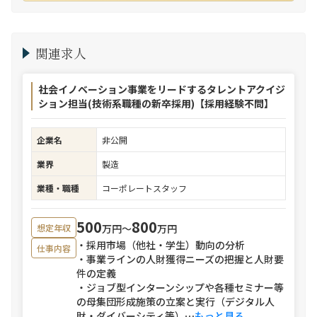
関連求人
社会イノベーション事業をリードするタレントアクイジ
ション担当(技術系職種の新卒採用)【採用経験不問】
企業名
非公開
業界
製造
業種・職種
コーポレートスタッフ
500
800
万円〜
万円
想定年収
・採用市場（他社・学生）動向の分析
仕事内容
・事業ラインの人財獲得ニーズの把握と人財要
件の定義
・ジョブ型インターンシップや各種セミナー等
の母集団形成施策の立案と実行（デジタル人
財・ダイバーシティ等）
⋯
もっと見る