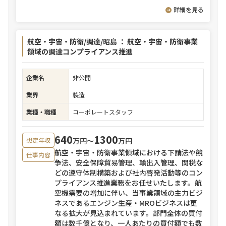
詳細を見る
航空・宇宙・防衛/調達/昭島 ： 航空・宇宙・防衛事業
領域の調達コンプライアンス推進
企業名
非公開
業界
製造
業種・職種
コーポレートスタッフ
640
1300
万円〜
万円
想定年収
航空・宇宙・防衛事業領域における下請法や競
仕事内容
争法、安全保障貿易管理、輸出入管理、関税な
どの遵守体制構築および社内啓発活動等のコン
プライアンス推進業務をお任せいたします。航
空機需要の増加に伴い、当事業領域の主力ビジ
ネスであるエンジン生産・MROビジネスは更
なる拡大が見込まれています。部門全体の買付
額は数千億となり、一人あたりの買付額でも数