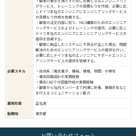
・顧客の要求を満たすために必要となるエンジニアリン
グサービス、トレーニングの見積もりを作成、必要に応
じドイツ本社のエンジニアにエンジニアリングサービス
の見積もり作成を依頼する。
・顧客の注文内容に則り、HILS構築のためのエンジニア
リングサービスおよびトレーニングの提供、必要に応じ
ドイツ本社のエンジニアにエンジニアリングサービスの
提供を依頼する。
・顧客に納品したシステムに不具合が生じた場合、問題
解決のためのエンジニアリングサービスの提供を行い、
必要に応じドイツ本社のエンジニアにサポートエンジニ
アリングサービスの提供を依頼する。
必要スキル
・技術系（電気電子、機械、情報、物理）の専攻
・電気回路設計の実務経験
・電気CADでの図面作成の実務経験
・顧客から社内メンバーまで円滑に折衝、情報共有など
を行えるコミュニケーション能力
雇用形態
正社員
勤務地
東京都
お問い合わせフォーム