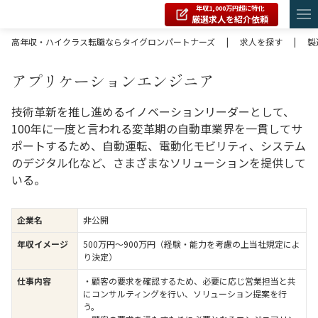
年収1,000万円超に特化
厳選求人を紹介依頼
高年収・ハイクラス転職ならタイグロンパートナーズ
|
求人を探す
|
製
アプリケーションエンジニア
技術革新を推し進めるイノベーションリーダーとして、
100年に一度と言われる変革期の自動車業界を一貫してサ
ポートするため、自動運転、電動化モビリティ、システム
のデジタル化など、さまざまなソリューションを提供して
いる。
企業名
非公開
年収イメージ
500万円〜900万円（経験・能力を考慮の上当社規定によ
り決定）
仕事内容
・顧客の要求を確認するため、必要に応じ営業担当と共
にコンサルティングを行い、ソリューション提案を行
う。