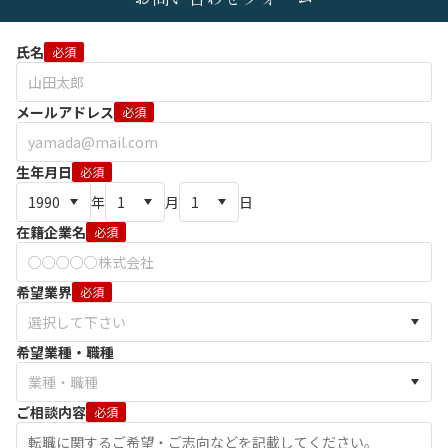
氏名
必須
メールアドレス
必須
生年月日
必須
年
月
日
在籍企業名
必須
希望業界
必須
希望業種・職種
ご相談内容
必須