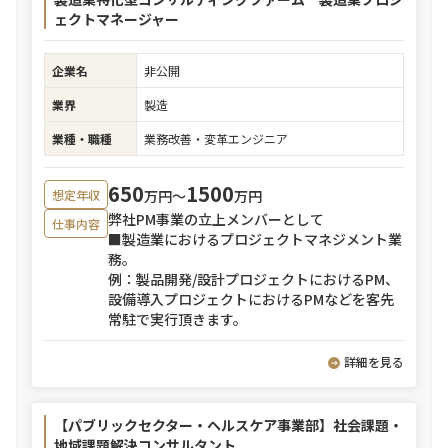
ェクトマネージャー
企業名
非公開
業界
製造
業種・職種
業務改善・変革エンジニア
650
1500
万円〜
万円
想定年収
弊社PM事業の立上メンバーとして
仕事内容
■製造業におけるプロジェクトマネジメント業
務。
例：製品開発/設計プロジェクトにおけるPM、
設備導入プロジェクトにおけるPMなどを客先
常駐で実行頂きます。
詳細を見る
【パブリックセクター・ヘルスケア事業部】社会課題・
地域課題解決コンサルタント