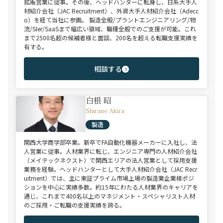
拡販営業に従事。その後、ヘッドハンターに転身し、日系大手人
材紹介会社（JAC Recruitment）、外資大手人材紹介会社（Adecc
o）を経て当社に参画。 製造全般/プラントエンジニアリング/物
流/SIer/SaaSまで幅広い領域、職種全般でのご支援が可能。これ
まで2500名超の候補者様と面談、200名を超える転職支援実績を
有する。
相談する
白根 昭
Shirane Akira
製造
関西大学商学部卒業。新卒でFA自動化機器メーカーに入社し、法
人営業に従事。人材業界に転じ、エンジニア専門の人材紹介会社
（メイテックネクスト）で関西エリアの法人営業として採用支援
業務を経験。ヘッドハンターとして大手人材紹介会社（JAC Recr
uitment）では、主に東証プライム市場上場の製造業企業様ポジ
ションを中心に実績多数。約15年にわたる人材業界のキャリアを
通じ、これまで400名以上のマネジメント・スペシャリスト人材
のご採用・ご転職の支援実績を誇る。