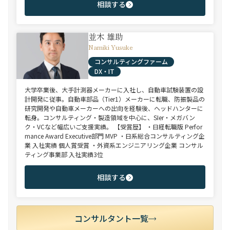
相談する
並木 雄助
Namiki Yusuke
コンサルティングファーム
DX・IT
大学卒業後、大手計測器メーカーに入社し、自動車試験装置の設
計開発に従事。自動車部品（Tier1）メーカーに転職、防振製品の
研究開発や自動車メーカーへの出向を経験後、ヘッドハンターに
転身。コンサルティング・製造領域を中心に、SIer・メガバン
ク・VCなど幅広いご支援実績。 【受賞歴】 ・日経転職版 Perfor
mance Award Executive部門 MVP ・日系総合コンサルティング企
業 入社実績 個人賞受賞 ・外資系エンジニアリング企業 コンサル
ティング事業部 入社実績3位
相談する
コンサルタント一覧