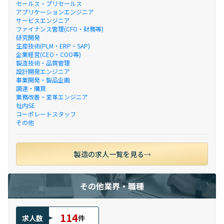
セールス・プリセールス
アプリケーションエンジニア
サービスエンジニア
ファイナンス管理(CFO・財務等)
研究開発
生産技術(PLM・ERP・SAP)
企業経営(CEO・COO等)
製造技術・品質管理
設計開発エンジニア
事業開発・製品企画
調達・購買
業務改善・変革エンジニア
社内SE
コーポレートスタッフ
その他
製造の求人一覧を見る
その他業界・職種
114
求人数
件