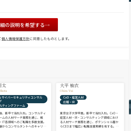
詳細の説明を希望する
て
個人情報保護方針
に同意したものとします。
翔太
大平 柚衣
Shota
Ohira Yui
X & サイバーセキュリティコンサル
CxO・経営人材
グ
広報・IR
ルティングファーム
後、新卒で当社入社。コンサルティ
東京女子大学卒業。新卒で当社入社。CxO・
ームの人材サーチ業務を通じ、戦
経営人材・IR・コンサルティング領域におけ
・IT各領域へのご転職を多数支援。
る人材サーチ業務を通じ、ポテンシャル層か
験からコンサルタントへのキャリア
らCEOまで幅広い転職支援実績を有する。コ
支援に強み。 若手・ポテンシャル層
ンサルタントとして、IRを始めとするコーポ