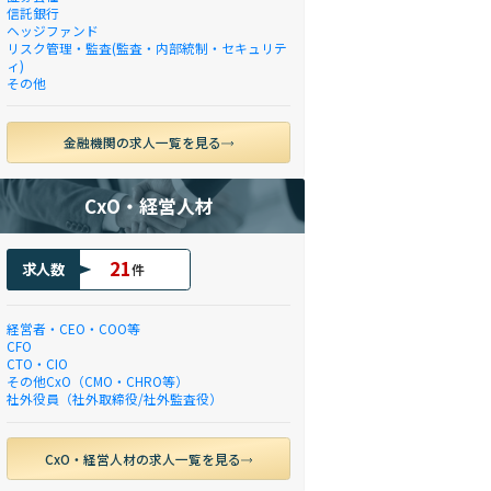
信託銀行
ヘッジファンド
リスク管理・監査(監査・内部統制・セキュリテ
ィ)
その他
金融機関の求人一覧を見る
CxO・経営人材
21
求人数
件
経営者・CEO・COO等
CFO
CTO・CIO
その他CxO（CMO・CHRO等）
社外役員（社外取締役/社外監査役）
CxO・経営人材の求人一覧を見る