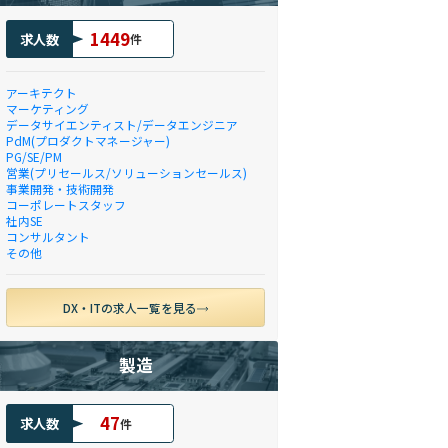
1449
求人数
件
アーキテクト
マーケティング
データサイエンティスト/データエンジニア
PdM(プロダクトマネージャー)
PG/SE/PM
営業(プリセールス/ソリューションセールス)
事業開発・技術開発
コーポレートスタッフ
社内SE
コンサルタント
その他
DX・ITの求人一覧を見る
製造
47
求人数
件