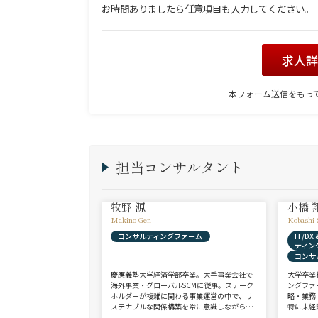
お時間ありましたら任意項目も入力してください。
求人
本フォーム送信をもっ
担当コンサルタント
牧野 源
小橋 
Makino Gen
Kobashi 
コンサルティングファーム
IT/D
ティン
コンサ
慶應義塾大学経済学部卒業。大手事業会社で
大学卒業
海外事業・グローバルSCMに従事。ステーク
ングファ
ホルダーが複雑に関わる事業運営の中で、サ
略・業務
ステナブルな関係構築を常に意識しながら意
特に未経
思決定や実務に携わる。ヘッドハンターに転
チェンジ