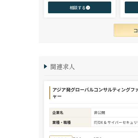
身後、コンサル（戦略・総合・FAS）、総合
からシニ
相談する
商社、投資銀行、大手事業会社を始めとする
ご志向と
幅広い領域で、若手～エグゼクティブまでご
ご提案さ
支援実績多数。
関連求人
アジア発グローバルコンサルティングフ
ャー
企業名
非公開
業種・職種
IT/DX & サイバーセキ