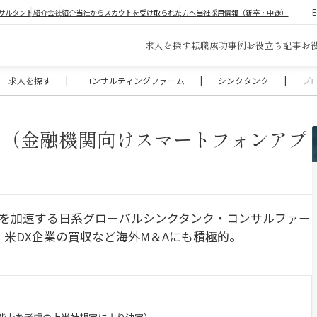
サルタント紹介
会社紹介
当社からスカウトを受け取られた方へ
当社採用情報（新卒・中途）
求人を探す
転職成功事例
お役立ち記事
お
求人を探す
|
コンサルティングファーム
|
シンクタンク
|
プ
ー（金融機関向けスマートフォンアプ
を加速する日系グローバルシンクタンク・コンサルファー
。米DX企業の買収など海外M＆Aにも積極的。