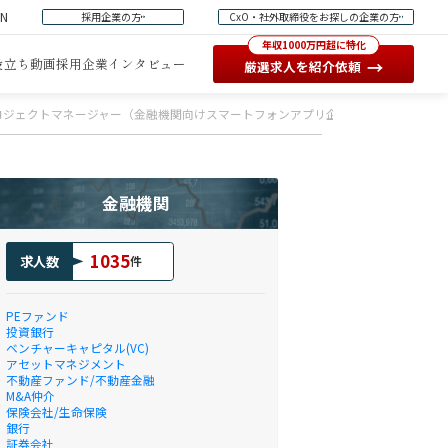
EN
採用企業の方
CxO・社外取締役をお探しの企業の方
年収1000万円超に特化
役立ち動画
採用企業インタビュー
→
厳選求人を紹介依頼
ロジェクトマネージャー（金融機関向けスマートフォンアプリ企画・設計・開発）
金融機関
1035
求人数
件
PEファンド
投資銀行
ベンチャーキャピタル(VC)
アセットマネジメント
不動産ファンド/不動産金融
M&A仲介
保険会社/生命保険
銀行
証券会社