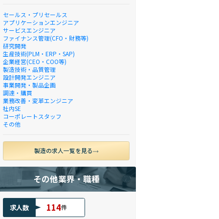
セールス・プリセールス
アプリケーションエンジニア
サービスエンジニア
ファイナンス管理(CFO・財務等)
研究開発
生産技術(PLM・ERP・SAP)
企業経営(CEO・COO等)
製造技術・品質管理
設計開発エンジニア
事業開発・製品企画
調達・購買
業務改善・変革エンジニア
社内SE
コーポレートスタッフ
その他
製造の求人一覧を見る
その他業界・職種
114
求人数
件