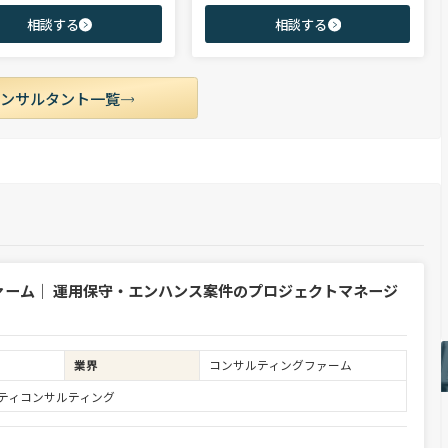
ア・ハイクラス層まで、候補者様の
レート部門およびコンサルティングファーム
相談する
相談する
市場動向を踏まえ最適なキャリアを
領域を中心に担当。未経験・ポテンシャル層
せていただきます。
からミドル・ハイクラス層まで、年代・職階
を問わず幅広くご支援可能。
コンサルタント一覧
ァーム｜ 運用保守・エンハンス案件のプロジェクトマネージ
業界
コンサルティングファーム
ュリティコンサルティング