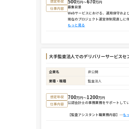
500
670
想定年収
万円〜
万円
募集背景
仕事内容
Webサービスにおける、運用保守およ
現在のプロジェクト運営体制見直しに
もっと見る
大手監査法人でのデリバリーサービスセ
企業名
非公開
業種・職種
監査法人
700
1200
想定年収
万円〜
万円
公認会計士の事務業務をサポートして
仕事内容
【監査アシスタント職業務内容】
⋯
も