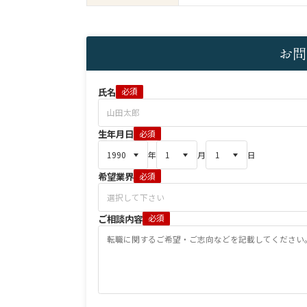
お問
氏名
必須
生年月日
必須
年
月
日
希望業界
必須
ご相談内容
必須