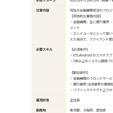
年収イメージ
620万円〜1500万円（経
仕事内容
同社の金融機関担当のプロジ
【具体的な業務内容】
・金融機関、主に銀行業界・
メント
・エンドユーザにとって使い
えた視点で、クライアント意
必要スキル
【必須条件】
・iOS/Android のス
・5年以上のシステム開発プ
【歓迎条件】
・金融機関のフロントサービ
・銀行業界/決済業界の業務
・パブリッククラウド上での
雇用形態
正社員
勤務地
東京都、大阪府、愛知県