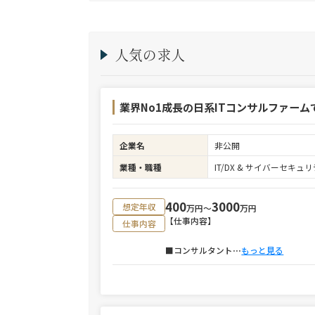
人気の求人
業界No1成長の日系ITコンサルファーム
企業名
非公開
業種・職種
IT/DX & サイバーセキ
400
3000
想定年収
万円〜
万円
【仕事内容】
仕事内容
■コンサルタント
⋯
もっと見る