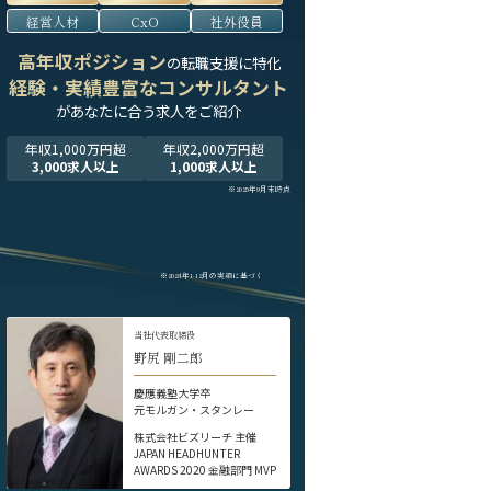
経営人材
CxO
社外役員
高年収ポジション
の転職支援に特化
経験・実績豊富なコンサルタント
が
あなたに合う求人をご紹介
年収1,000万円超
年収2,000万円超
3,000求人以上
1,000求人以上
※2025年9月末時点
※2024年1-12月の実績に基づく
当社代表取締役
野尻 剛二郎
慶應義塾大学卒
元モルガン・スタンレー
株式会社ビズリーチ 主催
JAPAN HEADHUNTER
AWARDS 2020 金融部門 MVP