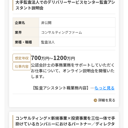
大手監査法人でのデリバリーサービスセンター監査アシ
スタント説明会
企業名
非公開
業界
コンサルティングファーム
業種・職種
監査法人
700
1200
万円〜
万円
想定年収
公認会計士の事務業務をサポートしていただく
仕事内容
お仕事について、オンライン説明会を開催いた
します。
【監査アシスタント職業務内容】
⋯
もっと見る
詳細を見る
コンサルティング×新規事業×投資事業を三位一体で手
掛けているカンパニーにおけるパートナー／ディレクタ