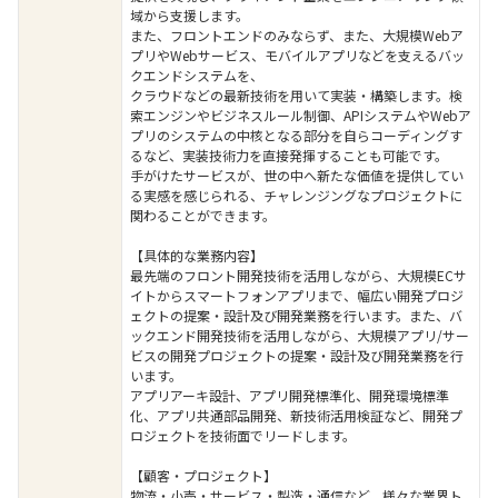
域から支援します。
また、フロントエンドのみならず、また、大規模Webア
プリやWebサービス、モバイルアプリなどを支えるバッ
クエンドシステムを、
クラウドなどの最新技術を用いて実装・構築します。検
索エンジンやビジネスルール制御、APIシステムやWebア
プリのシステムの中核となる部分を自らコーディングす
るなど、実装技術力を直接発揮することも可能です。
手がけたサービスが、世の中へ新たな価値を提供してい
る実感を感じられる、チャレンジングなプロジェクトに
関わることができます。
【具体的な業務内容】
最先端のフロント開発技術を活用しながら、大規模ECサ
イトからスマートフォンアプリまで、幅広い開発プロジ
ェクトの提案・設計及び開発業務を行います。また、バ
ックエンド開発技術を活用しながら、大規模アプリ/サー
ビスの開発プロジェクトの提案・設計及び開発業務を行
います。
アプリアーキ設計、アプリ開発標準化、開発環境標準
化、アプリ共通部品開発、新技術活用検証など、開発プ
ロジェクトを技術面でリードします。
【顧客・プロジェクト】
物流・小売・サービス・製造・通信など、様々な業界ト