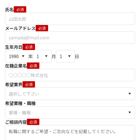
氏名
必須
メールアドレス
必須
生年月日
必須
年
月
日
在籍企業名
必須
希望業界
必須
希望業種・職種
ご相談内容
必須