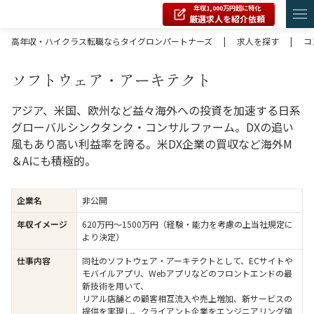
年収1,000万円超に特化
厳選求人を紹介依頼
高年収・ハイクラス転職ならタイグロンパートナーズ
|
求人を探す
|
コ
ソフトウェア・アーキテクト
アジア、米国、欧州など益々海外への投資を加速する日系
グローバルシンクタンク・コンサルファーム。DXの追い
風もあり高い利益率を誇る。米DX企業の買収など海外M
＆Aにも積極的。
企業名
非公開
年収イメージ
620万円〜1500万円（経験・能力を考慮の上当社規定に
より決定）
仕事内容
同社のソフトウェア・アーキテクトとして、ECサイトや
モバイルアプリ、Webアプリなどのフロントエンドの最
新技術を用いて、
リアル店舗との顧客相互流入や売上増加、新サービスの
提供を実現し、クライアント企業をエンジニアリング領