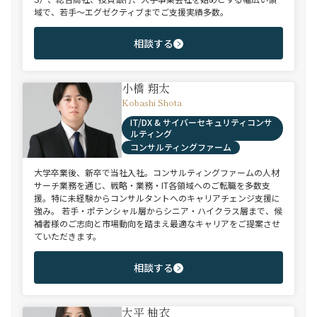
域で、若手～エグゼクティブまでご支援実績多数。
相談する
小橋 翔太
Kobashi Shota
IT/DX & サイバーセキュリティコンサ
ルティング
コンサルティングファーム
大学卒業後、新卒で当社入社。コンサルティングファームの人材
サーチ業務を通じ、戦略・業務・IT各領域へのご転職を多数支
援。特に未経験からコンサルタントへのキャリアチェンジ支援に
強み。 若手・ポテンシャル層からシニア・ハイクラス層まで、候
補者様のご志向と市場動向を踏まえ最適なキャリアをご提案させ
ていただきます。
相談する
大平 柚衣