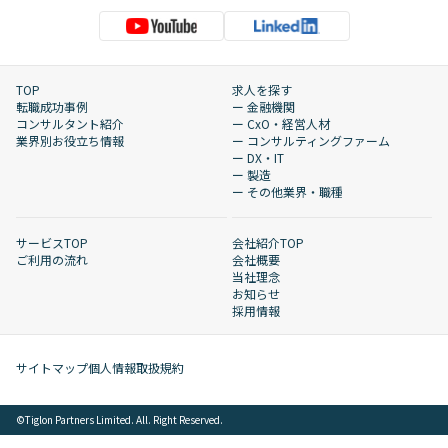
TOP
求人を探す
転職成功事例
ー 金融機関
コンサルタント紹介
ー CxO・経営人材
業界別お役立ち情報
ー コンサルティングファーム
ー DX・IT
ー 製造
ー その他業界・職種
サービスTOP
会社紹介TOP
ご利用の流れ
会社概要
当社理念
お知らせ
採用情報
サイトマップ
個人情報取扱規約
©︎Tiglon Partners Limited. All. Right Reserved.