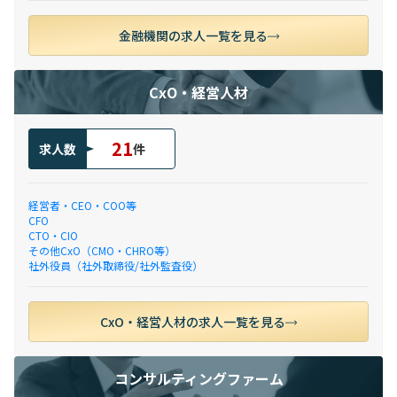
金融機関の求人一覧を見る
CxO・経営人材
21
求人数
件
経営者・CEO・COO等
CFO
CTO・CIO
その他CxO（CMO・CHRO等）
社外役員（社外取締役/社外監査役）
CxO・経営人材の求人一覧を見る
コンサルティングファーム