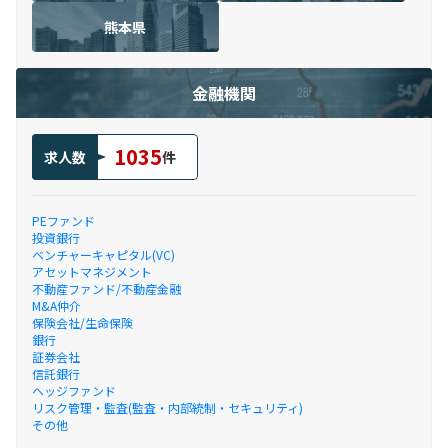
熊本県
金融機関
1035
求人数
件
PEファンド
投資銀行
ベンチャーキャピタル(VC)
アセットマネジメント
不動産ファンド/不動産金融
M&A仲介
保険会社/生命保険
銀行
証券会社
信託銀行
ヘッジファンド
リスク管理・監査(監査・内部統制・セキュリティ)
その他