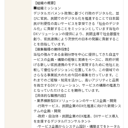
【組織の概要】
■組織ミッション
デジタルガバメント政策に基づく行政のデジタル化、並
びに官民、民間でのデジタル化を推進することで日本国
民が利便性の高いサービスを享受できる「社会のデジタ
ル化」に貢献することをミッションとしています当社の
DXソリューションの提供により、民間主導で社会基盤を
創り、官民連携により次世代の日本の発展に貢献するこ
とを目指しています。
【募集職種の期待役割】
当社の強みである金融分野を中心に提供してきた自主サ
ービスの企画・構築の経験と実績をベースに、政府が掲
げる新しい官民連携のモデルを実現するために他社と比
較して優位なポジションに位置しており、この領域での
さらなる事業拡大のため今回の募集を行っています。こ
れまでのご経験・知見を活かし、高いアジリティと品質
を両立するDXソリューション、サービスの構築の推進力
となっていただけることを期待しています。
【具体的な職務内容】
・業界横断型DXソリューションのサービス企画・開発
-行政サービス、民間企業のDX化推進に向けた新規シス
テムの企画・開発
-政府・自治体・民間企業のDX推進、DXサービス導入
を支援するデジタルITコンサルタント
-サービス企画からシステム設計・構築までをトータル