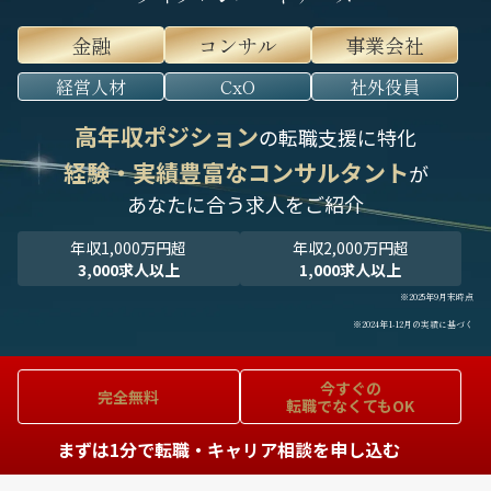
金融
コンサル
事業会社
経営人材
CxO
社外役員
高年収ポジション
の転職支援に特化
経験・実績豊富なコンサルタント
が
あなたに合う求人をご紹介
年収1,000万円超
年収2,000万円超
3,000求人以上
1,000求人以上
※2025年9月末時点
※2024年1-12月の実績に基づく
今すぐの
完全無料
転職でなくてもOK
まずは1分で転職・キャリア相談を申し込む