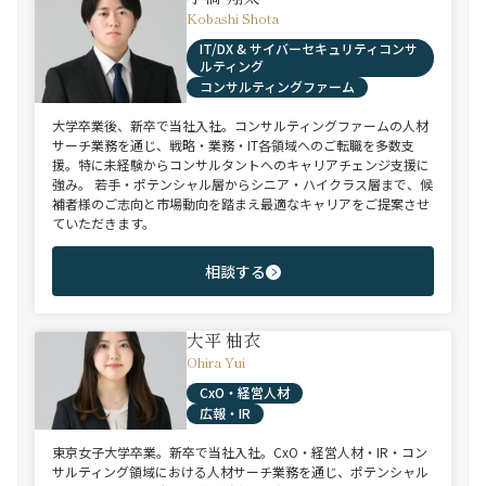
Kobashi Shota
IT/DX & サイバーセキュリティコンサ
ルティング
コンサルティングファーム
大学卒業後、新卒で当社入社。コンサルティングファームの人材
サーチ業務を通じ、戦略・業務・IT各領域へのご転職を多数支
援。特に未経験からコンサルタントへのキャリアチェンジ支援に
強み。 若手・ポテンシャル層からシニア・ハイクラス層まで、候
補者様のご志向と市場動向を踏まえ最適なキャリアをご提案させ
ていただきます。
相談する
大平 柚衣
Ohira Yui
CxO・経営人材
広報・IR
東京女子大学卒業。新卒で当社入社。CxO・経営人材・IR・コン
サルティング領域における人材サーチ業務を通じ、ポテンシャル