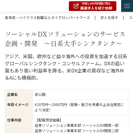
年収1,000万円超に特化
厳選求人を紹介依頼
高年収・ハイクラス転職ならタイグロンパートナーズ
|
求人を探す
|
コ
ソーシャルDXソリューションのサービス
企画・開発 ～日系大手シンクタンク～
アジア、米国、欧州など益々海外への投資を加速する日系
グローバルシンクタンク・コンサルファーム。DXの追い
風もあり高い利益率を誇る。米DX企業の買収など海外M
＆Aにも積極的。
企業名
非公開
年収イメージ
620万円〜2000万円（経験・能力を考慮の上当社規定に
より決定）
仕事内容
【配属想定組織】
証券ソリューション事業本部 ソーシャルDX開発一部
証券ソリューション事業本部 ソーシャルDX開発二部