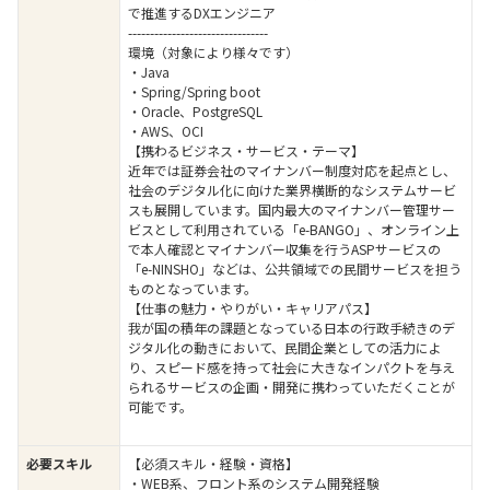
で推進するDXエンジニア
--------------------------------
環境（対象により様々です）
・Java
・Spring/Spring boot
・Oracle、PostgreSQL
・AWS、OCI
【携わるビジネス・サービス・テーマ】
近年では証券会社のマイナンバー制度対応を起点とし、
社会のデジタル化に向けた業界横断的なシステムサービ
スも展開しています。国内最大のマイナンバー管理サー
ビスとして利用されている「e-BANGO」、オンライン上
で本人確認とマイナンバー収集を行うASPサービスの
「e-NINSHO」などは、公共領域での民間サービスを担う
ものとなっています。
【仕事の魅力・やりがい・キャリアパス】
我が国の積年の課題となっている日本の行政手続きのデ
ジタル化の動きにおいて、民間企業としての活力によ
り、スピード感を持って社会に大きなインパクトを与え
られるサービスの企画・開発に携わっていただくことが
可能です。
必要スキル
【必須スキル・経験・資格】
・WEB系、フロント系のシステム開発経験