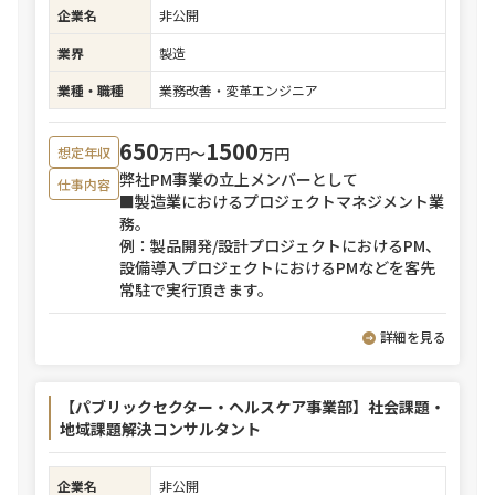
企業名
非公開
業界
製造
業種・職種
業務改善・変革エンジニア
650
1500
万円〜
万円
想定年収
弊社PM事業の立上メンバーとして
仕事内容
■製造業におけるプロジェクトマネジメント業
務。
例：製品開発/設計プロジェクトにおけるPM、
設備導入プロジェクトにおけるPMなどを客先
常駐で実行頂きます。
詳細を見る
【パブリックセクター・ヘルスケア事業部】社会課題・
地域課題解決コンサルタント
企業名
非公開