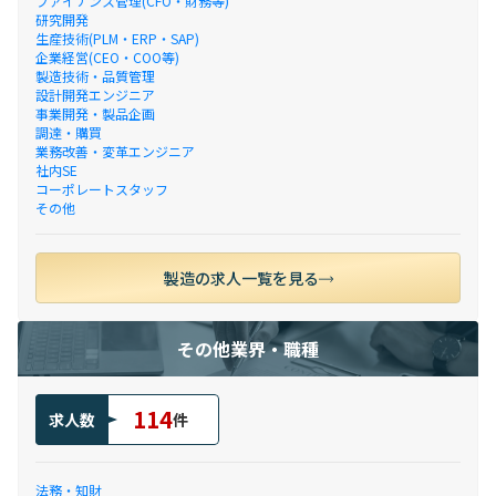
ファイナンス管理(CFO・財務等)
研究開発
生産技術(PLM・ERP・SAP)
企業経営(CEO・COO等)
製造技術・品質管理
設計開発エンジニア
事業開発・製品企画
調達・購買
業務改善・変革エンジニア
社内SE
コーポレートスタッフ
その他
製造の求人一覧を見る
その他業界・職種
114
求人数
件
法務・知財