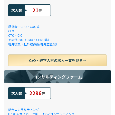
21
求人数
件
経営者・CEO・COO等
CFO
CTO・CIO
その他CxO（CMO・CHRO等）
社外役員（社外取締役/社外監査役）
CxO・経営人材の求人一覧を見る
コンサルティングファーム
2296
求人数
件
総合コンサルティング
IT/DX & サイバーセキュリティコンサルティング