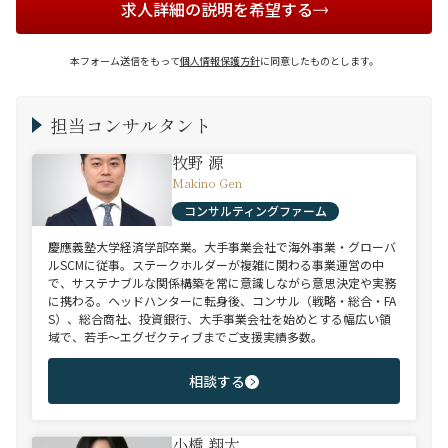
求人詳細の説明を希望する
本フォーム送信をもって
個人情報保護方針
に同意したものとします。
担当コンサルタント
牧野 源
Makino Gen
コンサルティングファーム
慶應義塾大学経済学部卒業。大手事業会社で海外事業・グローバ
ルSCMに従事。ステークホルダーが複雑に関わる事業運営の中
で、サステナブルな関係構築を常に意識しながら意思決定や実務
に携わる。ヘッドハンターに転身後、コンサル（戦略・総合・FA
S）、総合商社、投資銀行、大手事業会社を始めとする幅広い領
域で、若手～エグゼクティブまでご支援実績多数。
相談する
小橋 翔太