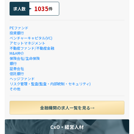
1035
求人数
件
PEファンド
投資銀行
ベンチャーキャピタル(VC)
アセットマネジメント
不動産ファンド/不動産金融
M&A仲介
保険会社/生命保険
銀行
証券会社
信託銀行
ヘッジファンド
リスク管理・監査(監査・内部統制・セキュリティ)
その他
金融機関の求人一覧を見る
CxO・経営人材