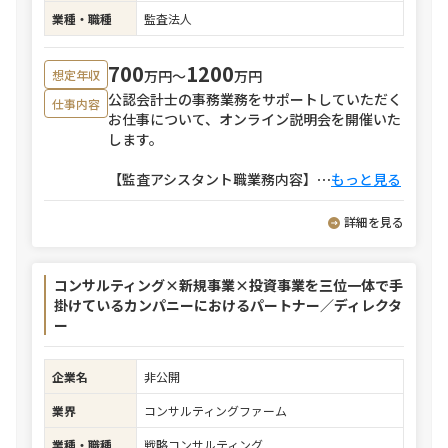
業種・職種
監査法人
700
1200
万円〜
万円
想定年収
公認会計士の事務業務をサポートしていただく
仕事内容
お仕事について、オンライン説明会を開催いた
します。
【監査アシスタント職業務内容】
⋯
もっと見る
詳細を見る
コンサルティング×新規事業×投資事業を三位一体で手
掛けているカンパニーにおけるパートナー／ディレクタ
ー
企業名
非公開
業界
コンサルティングファーム
業種・職種
戦略コンサルティング