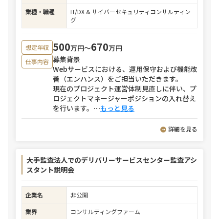
業種・職種
IT/DX & サイバーセキュリティコンサルティン
グ
500
670
万円〜
万円
想定年収
募集背景
仕事内容
Webサービスにおける、運用保守および機能改
善（エンハンス）をご担当いただきます。
現在のプロジェクト運営体制見直しに伴い、プ
ロジェクトマネージャーポジションの入れ替え
を行います。
⋯
もっと見る
詳細を見る
大手監査法人でのデリバリーサービスセンター監査アシ
スタント説明会
企業名
非公開
業界
コンサルティングファーム