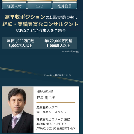
経営人材
CxO
社外役員
高年収ポジション
の転職支援に特化
経験・実績豊富なコンサルタント
が
あなたに合う求人をご紹介
年収1,000万円超
年収2,000万円超
3,000求人以上
1,000求人以上
※2025年9月末時点
※2024年1-12月の実績に基づく
当社代表取締役
野尻 剛二郎
慶應義塾大学卒
元モルガン・スタンレー
株式会社ビズリーチ 主催
JAPAN HEADHUNTER
AWARDS 2020 金融部門 MVP