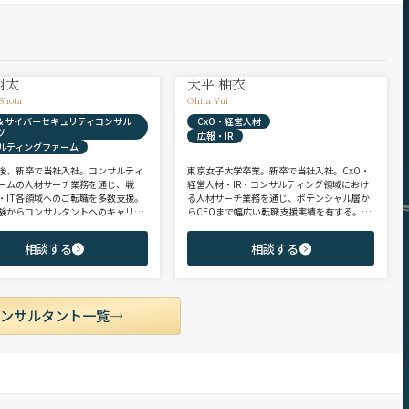
翔太
大平 柚衣
Shota
Ohira Yui
X & サイバーセキュリティコンサル
CxO・経営人材
グ
広報・IR
ルティングファーム
後、新卒で当社入社。コンサルティ
東京女子大学卒業。新卒で当社入社。CxO・
ームの人材サーチ業務を通じ、戦
経営人材・IR・コンサルティング領域におけ
・IT各領域へのご転職を多数支援。
る人材サーチ業務を通じ、ポテンシャル層か
験からコンサルタントへのキャリア
らCEOまで幅広い転職支援実績を有する。コ
支援に強み。 若手・ポテンシャル層
ンサルタントとして、IRを始めとするコーポ
ア・ハイクラス層まで、候補者様の
レート部門およびコンサルティングファーム
相談する
相談する
市場動向を踏まえ最適なキャリアを
領域を中心に担当。未経験・ポテンシャル層
せていただきます。
からミドル・ハイクラス層まで、年代・職階
を問わず幅広くご支援可能。
コンサルタント一覧