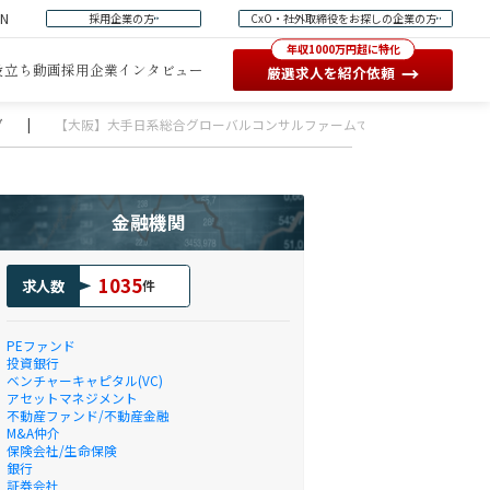
EN
採用企業の方
CxO・社外取締役をお探しの企業の方
年収1000万円超に特化
役立ち動画
採用企業インタビュー
→
厳選求人を紹介依頼
グ
|
【大阪】大手日系総合グローバルコンサルファームでの組織人事コンサル
金融機関
1035
求人数
件
PEファンド
投資銀行
ベンチャーキャピタル(VC)
アセットマネジメント
不動産ファンド/不動産金融
M&A仲介
保険会社/生命保険
銀行
証券会社