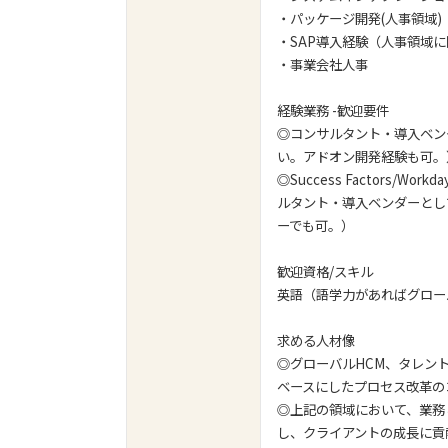
・パッケージ開発(人事領域)
・SAP導入経験（人事領域
・事業会社人事
経験業務 -歓迎要件
◎コンサルタント・導入ベン
い。アドオン開発経験も可。
◎Success Factors/W
ルタント・導入ベンダーとし
ーでも可。）
歓迎資格/スキル
英語（語学力があればグロー
求める人材像
◎グローバルHCM、タレン
ベースにしたプロセス改革の
◎上記の領域において、業務
し、クライアントの成長に貢