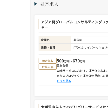
関連求人
アジア発グローバルコンサルティングフ
ャー
企業名
非公開
業種・職種
IT/DX & サイバーセキ
500
670
想定年収
万円〜
万円
募集背景
仕事内容
Webサービスにおける、運用保守およ
現在のプロジェクト運営体制見直しに
もっと見る
大手監査法人でのデリバリーサービスセ