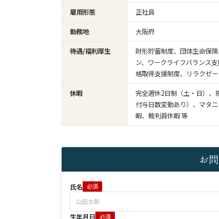
雇用形態
正社員
勤務地
大阪府
待遇/福利厚生
財形貯蓄制度、団体生命保険
ン、ワークライフバランス支
格取得支援制度、リラクゼー
休暇
完全週休2日制（土・日）、
付与日数変動あり）、マタニ
暇、裁判員休暇 等
お問
氏名
必須
生年月日
必須