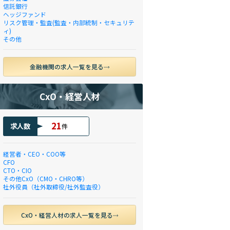
信託銀行
ヘッジファンド
リスク管理・監査(監査・内部統制・セキュリテ
ィ)
その他
金融機関の求人一覧を見る
CxO・経営人材
21
求人数
件
経営者・CEO・COO等
CFO
CTO・CIO
その他CxO（CMO・CHRO等）
社外役員（社外取締役/社外監査役）
CxO・経営人材の求人一覧を見る