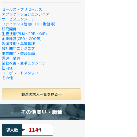
セールス・プリセールス
アプリケーションエンジニア
サービスエンジニア
ファイナンス管理(CFO・財務等)
研究開発
生産技術(PLM・ERP・SAP)
企業経営(CEO・COO等)
製造技術・品質管理
設計開発エンジニア
事業開発・製品企画
調達・購買
業務改善・変革エンジニア
社内SE
コーポレートスタッフ
その他
製造の求人一覧を見る
その他業界・職種
114
求人数
件