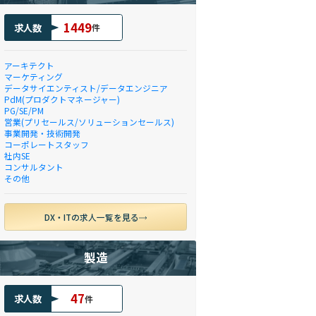
1449
求人数
件
アーキテクト
マーケティング
データサイエンティスト/データエンジニア
PdM(プロダクトマネージャー)
PG/SE/PM
営業(プリセールス/ソリューションセールス)
事業開発・技術開発
コーポレートスタッフ
社内SE
コンサルタント
その他
DX・ITの求人一覧を見る
製造
47
求人数
件