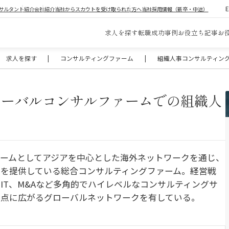
サルタント紹介
会社紹介
当社からスカウトを受け取られた方へ
当社採用情報（新卒・中途）
求人を探す
転職成功事例
お役立ち記事
お
求人を探す
|
コンサルティングファーム
|
組織人事コンサルティン
ローバルコンサルファームでの組織人
ームとしてアジアを中心とした海外ネットワークを通じ、
を提供している総合コンサルティングファーム。経営戦
IT、M&Aなど多角的でハイレベルなコンサルティングサ
拠点に広がるグローバルネットワークを有している。