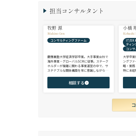
担当コンサルタント
牧野 源
小橋 
Makino Gen
Kobashi 
コンサルティングファーム
IT/D
ティン
コンサ
慶應義塾大学経済学部卒業。大手事業会社で
大学卒業
海外事業・グローバルSCMに従事。ステーク
ングファ
ホルダーが複雑に関わる事業運営の中で、サ
略・業務
ステナブルな関係構築を常に意識しながら意
特に未経
思決定や実務に携わる。ヘッドハンターに転
チェンジ
身後、コンサル（戦略・総合・FAS）、総合
からシニ
相談する
商社、投資銀行、大手事業会社を始めとする
ご志向と
幅広い領域で、若手～エグゼクティブまでご
ご提案さ
支援実績多数。