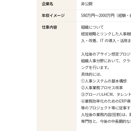
企業名
非公開
年収イメージ
580万円〜2000万円（経
仕事内容
組織について
経営戦略とリンクした人事戦
入・改善、IT の導入・活用
入社後のアサイン想定プロジ
組織人事分野において、クラ
ングを行います。
具体的には、
①人事システムの基本構想
②人事業務プロセス改革
③グローバルHCM、タレン
④業務効率化のためのERP導
等のプロジェクト等に従事す
入社後の業務内容(役割)は
専門性と、今後の中長期的な