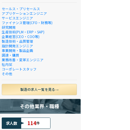
セールス・プリセールス
アプリケーションエンジニア
サービスエンジニア
ファイナンス管理(CFO・財務等)
研究開発
生産技術(PLM・ERP・SAP)
企業経営(CEO・COO等)
製造技術・品質管理
設計開発エンジニア
事業開発・製品企画
調達・購買
業務改善・変革エンジニア
社内SE
コーポレートスタッフ
その他
製造の求人一覧を見る
その他業界・職種
114
求人数
件