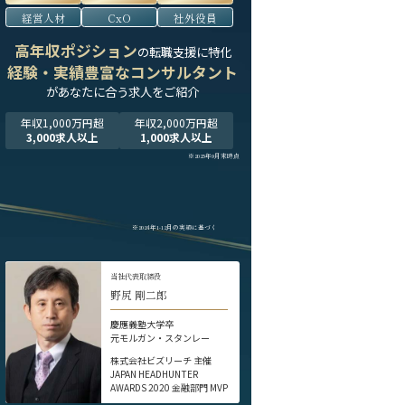
経営人材
CxO
社外役員
高年収ポジション
の転職支援に特化
経験・実績豊富なコンサルタント
が
あなたに合う求人をご紹介
年収1,000万円超
年収2,000万円超
3,000求人以上
1,000求人以上
※2025年9月末時点
※2024年1-12月の実績に基づく
当社代表取締役
野尻 剛二郎
慶應義塾大学卒
元モルガン・スタンレー
株式会社ビズリーチ 主催
JAPAN HEADHUNTER
AWARDS 2020 金融部門 MVP