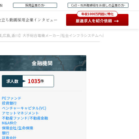
EN
採用企業の方
CxO・社外取締役をお探しの企業の方
年収1000万円超に特化
役立ち動画
採用企業インタビュー
→
厳選求人を紹介依頼
宮城,広島,香川】大手総合電機メーカー/社会インフラシステムへ最新技術導入を推進す
金融機関
1035
求人数
件
PEファンド
投資銀行
ベンチャーキャピタル(VC)
アセットマネジメント
不動産ファンド/不動産金融
M&A仲介
保険会社/生命保険
銀行
証券会社