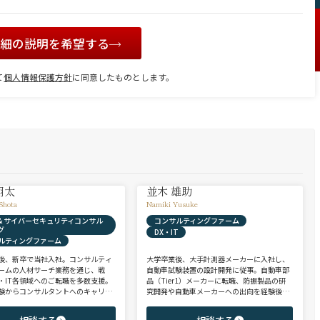
詳細の説明を希望する
て
個人情報保護方針
に同意したものとします。
翔太
並木 雄助
Shota
Namiki Yusuke
X & サイバーセキュリティコンサル
コンサルティングファーム
グ
DX・IT
ルティングファーム
後、新卒で当社入社。コンサルティ
大学卒業後、大手計測器メーカーに入社し、
ームの人材サーチ業務を通じ、戦
自動車試験装置の設計開発に従事。自動車部
・IT各領域へのご転職を多数支援。
品（Tier1）メーカーに転職、防振製品の研
験からコンサルタントへのキャリア
究開発や自動車メーカーへの出向を経験後、
支援に強み。 若手・ポテンシャル層
ヘッドハンターに転身。コンサルティング・
ア・ハイクラス層まで、候補者様の
製造領域を中心に、SIer・メガバンク・VCな