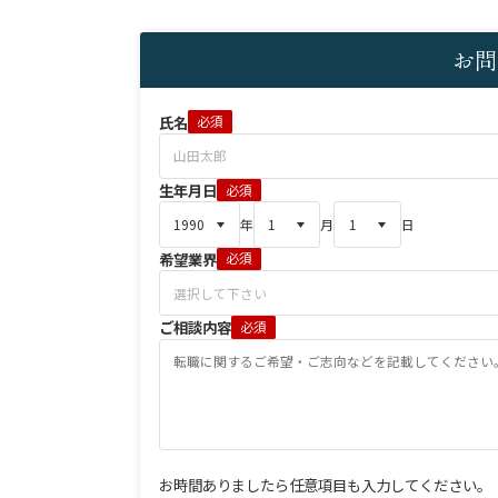
お問
氏名
必須
生年月日
必須
年
月
日
希望業界
必須
ご相談内容
必須
お時間ありましたら任意項目も入力してください。