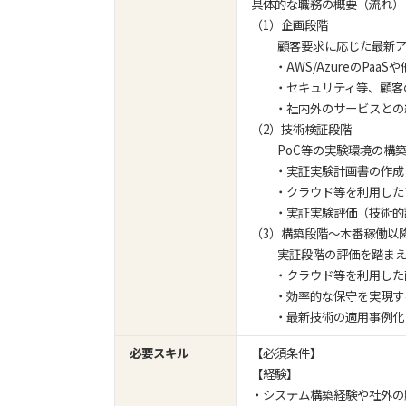
具体的な職務の概要（流れ）
（1）企画段階
顧客要求に応じた最新アー
・AWS/AzureのPaaS
・セキュリティ等、顧客の
・社内外のサービスとの組
（2）技術検証段階
PoC等の実験環境の構築
・実証実験計画書の作成
・クラウド等を利用したア
・実証実験評価（技術的課
（3）構築段階～本番稼働以
実証段階の評価を踏まえ、
・クラウド等を利用した
・効率的な保守を実現す
・最新技術の適用事例化
必要スキル
【必須条件】
【経験】
・システム構築経験や社外の