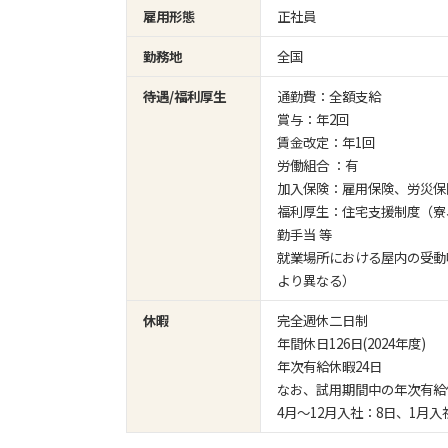
雇用形態
正社員
勤務地
全国
待遇/福利厚生
通勤費：全額支給
賞与：年2回
賃金改定：年1回
労働組合 ：有
加入保険：雇用保険、労災保
福利厚生：住宅支援制度（寮
勤手当 等
就業場所における屋内の受動
より異なる）
休暇
完全週休二日制
年間休日126日(2024年度)
年次有給休暇24日
なお、試用期間中の年次有給
4月～12月入社：8日、1月入