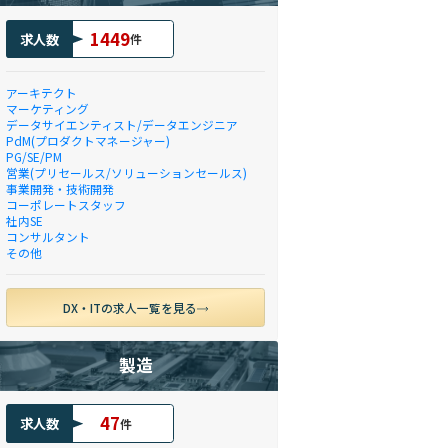
1449
求人数
件
アーキテクト
マーケティング
データサイエンティスト/データエンジニア
PdM(プロダクトマネージャー)
PG/SE/PM
営業(プリセールス/ソリューションセールス)
事業開発・技術開発
コーポレートスタッフ
社内SE
コンサルタント
その他
DX・ITの求人一覧を見る
製造
47
求人数
件