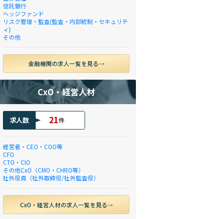
信託銀行
ヘッジファンド
リスク管理・監査(監査・内部統制・セキュリテ
ィ)
その他
金融機関の求人一覧を見る
CxO・経営人材
21
求人数
件
経営者・CEO・COO等
CFO
CTO・CIO
その他CxO（CMO・CHRO等）
社外役員（社外取締役/社外監査役）
CxO・経営人材の求人一覧を見る