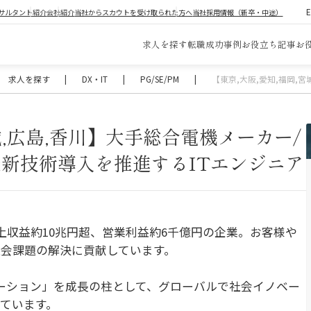
サルタント紹介
会社紹介
当社からスカウトを受け取られた方へ
当社採用情報（新卒・中途）
求人を探す
転職成功事例
お役立ち記事
お
求人を探す
|
DX・IT
|
PG/SE/PM
|
【東京,大阪,愛知,福岡,
城,広島,香川】大手総合電機メーカー/
新技術導入を推進するITエンジニア
上収益約10兆円超、営業利益約6千億円の企業。お客様や
会課題の解決に貢献しています。
ーション」を成長の柱として、グローバルで社会イノベー
ています。