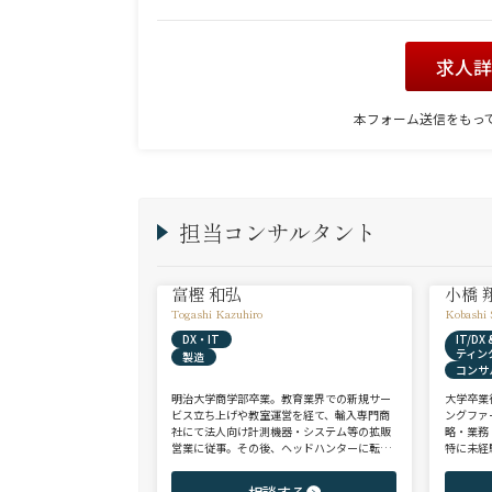
求人
本フォーム送信をもっ
担当コンサルタント
富樫 和弘
小橋 
Togashi Kazuhiro
Kobashi 
DX・IT
IT/D
ティン
製造
コンサ
明治大学商学部卒業。教育業界での新規サー
大学卒業
ビス立ち上げや教室運営を経て、輸入専門商
ングファ
社にて法人向け計測機器・システム等の拡販
略・業務
営業に従事。その後、ヘッドハンターに転身
特に未経
し、日系大手人材紹介会社（JAC Recruitmen
チェンジ
t）、外資大手人材紹介会社（Adecco）を経
からシニ